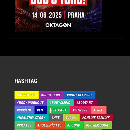
HASHTAG
APRÉS-FIT
BODY CORE
BODY REFRESH
BODY WORKOUT
BODY&MIND
BODYART
CVIČENÍ
EN
FITCAST
FITNESS
FREE
HEALTHFACTORY
HIIT
JÓGA
ONLINE TRÉNINK
PILATES
POLEDNÍCH 20
POUND
POWER JÓGA