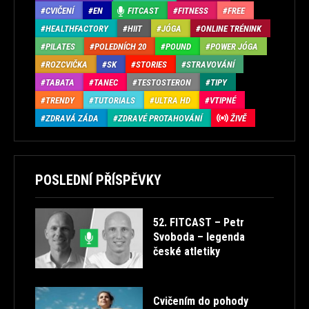
CVIČENÍ
EN
FITCAST
FITNESS
FREE
HEALTHFACTORY
HIIT
JÓGA
ONLINE TRÉNINK
PILATES
POLEDNÍCH 20
POUND
POWER JÓGA
ROZCVIČKA
SK
STORIES
STRAVOVÁNÍ
TABATA
TANEC
TESTOSTERON
TIPY
TRENDY
TUTORIALS
ULTRA HD
VTIPNÉ
ZDRAVÁ ZÁDA
ZDRAVÉ PROTAHOVÁNÍ
ŽIVĚ
POSLEDNÍ PŘÍSPĚVKY
52. FITCAST – Petr
Svoboda – legenda
české atletiky
Cvičením do pohody