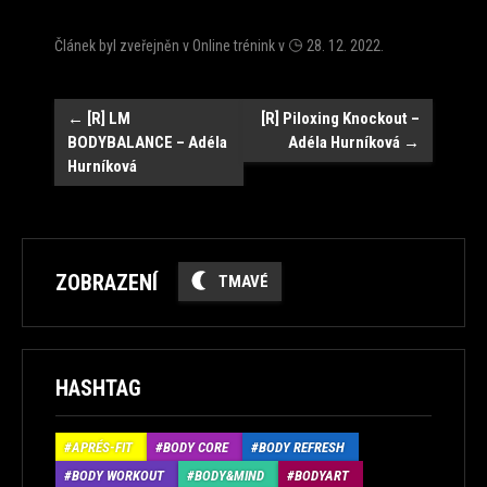
Článek byl zveřejněn v
Online trénink
v
28. 12. 2022
.
Navigace
←
[R] LM
[R] Piloxing Knockout –
BODYBALANCE – Adéla
Adéla Hurníková
→
Hurníková
ZOBRAZENÍ
TMAVÉ
HASHTAG
APRÉS-FIT
BODY CORE
BODY REFRESH
BODY WORKOUT
BODY&MIND
BODYART