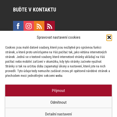
BUĎTE V KONTAKTU
Spravovat nastavení cookies
E:
marketing@formfactory.cz
Cookies jsou malé datové soubory, které jsou nezbytné pro správnou funkci
Vinohradská 190, 130 00 Praha 3
stránek, a které proto umísťujeme na Váš počítač tak, jako většina internetových
stránek. Jedná se o textové soubory, které internetové stránky ukládají na Váš
počítač nebo mobilní zařízení v okamžiku, kdy tyto stránky začnete využívat.
Za publikovaný obsah odpovídají jednotliví autoři.
Stránky si tak na určitou dobu zapamatují úkony a nastavení, které jste na nich
provedli. Tyto údaje tedy nemusíte zadávat znovu při opětovné návštěvě stránek a
přechodem mezi jednotlivými sekcemi webu.
Příjmout
© Form Factory s.r.o.,
Odmítnout
Jakékoliv užití obsahu, včetně převzetí článků je bez souhlasu Form
Factory s.r.o. zapovězeno.
Detailní nastavení