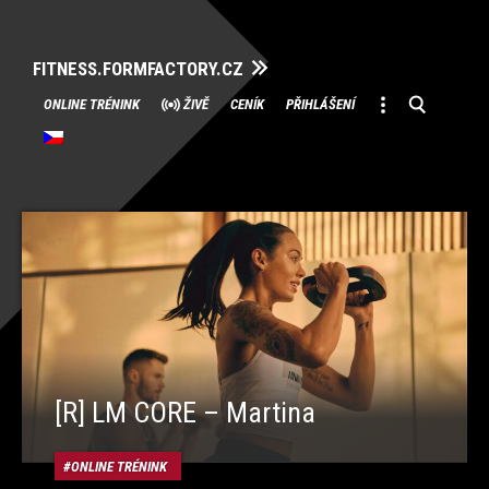
FITNESS.FORMFACTORY.CZ
Přeskočit
ONLINE TRÉNINK
ŽIVĚ
CENÍK
PŘIHLÁŠENÍ
na
obsah
[R] LM CORE – Martina
ONLINE TRÉNINK