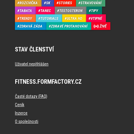
ROZCVIČKA
SK
STORIES
STRAVOVÁNÍ
TABATA
TANEC
TESTOSTERON
TIPY
TRENDY
TUTORIALS
ULTRA HD
VTIPNÉ
ZDRAVÁ ZÁDA
ZDRAVÉ PROTAHOVÁNÍ
ŽIVĚ
STAV ČLENSTVÍ
Uživatel nepřihlášen
FITNESS.FORMFACTORY.CZ
Časté dotazy (FAQ)
Ceník
Inzerce
O společnosti