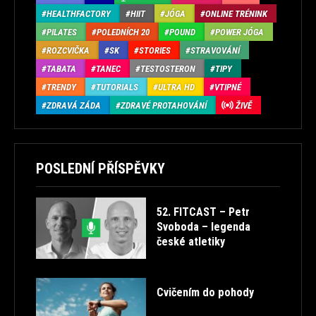
HEALTHFACTORY
HIIT
JÓGA
ONLINE TRÉNINK
PILATES
POLEDNÍCH 20
POUND
POWER JÓGA
ROZCVIČKA
SK
STORIES
STRAVOVÁNÍ
TABATA
TANEC
TESTOSTERON
TIPY
TRENDY
TUTORIALS
ULTRA HD
VTIPNÉ
ZDRAVÁ ZÁDA
ZDRAVÉ PROTAHOVÁNÍ
ŽIVĚ
POSLEDNÍ PŘÍSPĚVKY
52. FITCAST – Petr
Svoboda – legenda
české atletiky
Cvičením do pohody