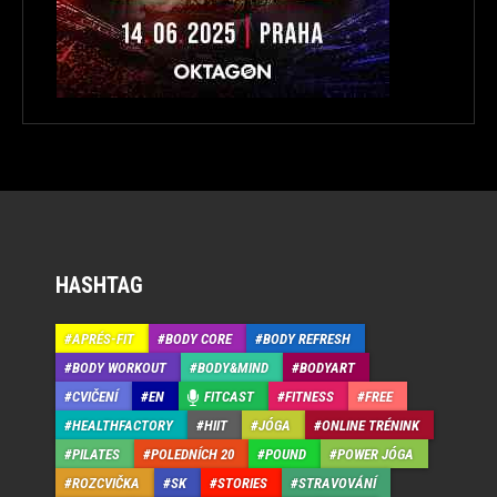
HASHTAG
APRÉS-FIT
BODY CORE
BODY REFRESH
BODY WORKOUT
BODY&MIND
BODYART
CVIČENÍ
EN
FITCAST
FITNESS
FREE
HEALTHFACTORY
HIIT
JÓGA
ONLINE TRÉNINK
PILATES
POLEDNÍCH 20
POUND
POWER JÓGA
ROZCVIČKA
SK
STORIES
STRAVOVÁNÍ