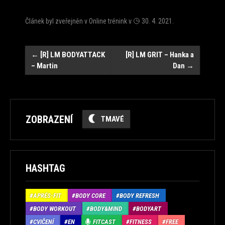
Článek byl zveřejněn v
Online trénink
v
30. 4. 2021
.
Navigace
←
[R] LM BODYATTACK
[R] LM GRIT – Hanka a
– Martin
Dan
→
ZOBRAZENÍ
TMAVÉ
HASHTAG
APRÉS-FIT
BODY CORE
BODY REFRESH
BODY WORKOUT
BODY&MIND
BODYART
CVIČENÍ
EN
FITCAST
FITNESS
FREE