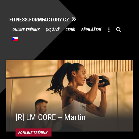
FITNESS.FORMFACTORY.CZ
Přeskočit
ONLINE TRÉNINK
ŽIVĚ
CENÍK
PŘIHLÁŠENÍ
na
obsah
[R] LM CORE – Martin
ONLINE TRÉNINK