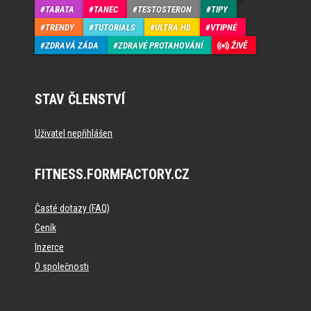
TABATA
TANEC
TESTOSTERON
TIPY
TRENDY
TUTORIALS
ULTRA HD
VTIPNÉ
ZDRAVÁ ZÁDA
ZDRAVÉ PROTAHOVÁNÍ
ŽIVĚ
STAV ČLENSTVÍ
Uživatel nepřihlášen
FITNESS.FORMFACTORY.CZ
Časté dotazy (FAQ)
Ceník
Inzerce
O společnosti