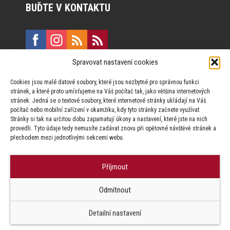
BUĎTE V KONTAKTU
Spravovat nastavení cookies
E:
marketing@formfactory.cz
Cookies jsou malé datové soubory, které jsou nezbytné pro správnou funkci
Vinohradská 190, 130 00 Praha 3
stránek, a které proto umísťujeme na Váš počítač tak, jako většina internetových
stránek. Jedná se o textové soubory, které internetové stránky ukládají na Váš
počítač nebo mobilní zařízení v okamžiku, kdy tyto stránky začnete využívat.
Za publikovaný obsah odpovídají jednotliví autoři.
Stránky si tak na určitou dobu zapamatují úkony a nastavení, které jste na nich
provedli. Tyto údaje tedy nemusíte zadávat znovu při opětovné návštěvě stránek a
přechodem mezi jednotlivými sekcemi webu.
Příjmout
© Form Factory s.r.o.,
Odmítnout
Jakékoliv užití obsahu, včetně převzetí článků je bez souhlasu Form
Factory s.r.o. zapovězeno.
Detailní nastavení