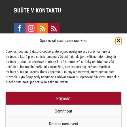
BUĎTE V KONTAKTU
Spravovat nastavení cookies
E:
marketing@formfactory.cz
Cookies jsou malé datové soubory, které jsou nezbytné pro správnou funkci
Vinohradská 190, 130 00 Praha 3
stránek, a které proto umísťujeme na Váš počítač tak, jako většina internetových
stránek. Jedná se o textové soubory, které internetové stránky ukládají na Váš
počítač nebo mobilní zařízení v okamžiku, kdy tyto stránky začnete využívat.
Za publikovaný obsah odpovídají jednotliví autoři.
Stránky si tak na určitou dobu zapamatují úkony a nastavení, které jste na nich
provedli. Tyto údaje tedy nemusíte zadávat znovu při opětovné návštěvě stránek a
přechodem mezi jednotlivými sekcemi webu.
Příjmout
© Form Factory s.r.o.,
Odmítnout
Jakékoliv užití obsahu, včetně převzetí článků je bez souhlasu Form
Factory s.r.o. zapovězeno.
Detailní nastavení