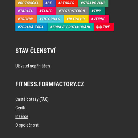
ROZCVIČKA
SK
STORIES
STRAVOVÁNÍ
TABATA
TANEC
TESTOSTERON
TIPY
TRENDY
TUTORIALS
ULTRA HD
VTIPNÉ
ZDRAVÁ ZÁDA
ZDRAVÉ PROTAHOVÁNÍ
ŽIVĚ
STAV ČLENSTVÍ
Uživatel nepřihlášen
FITNESS.FORMFACTORY.CZ
Časté dotazy (FAQ)
Ceník
Inzerce
O společnosti