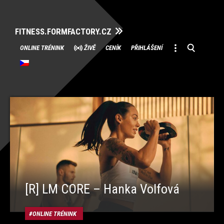
FITNESS.FORMFACTORY.CZ
Přeskočit
ONLINE TRÉNINK
ŽIVĚ
CENÍK
PŘIHLÁŠENÍ
na
obsah
[R] LM CORE – Hanka Volfová
ONLINE TRÉNINK