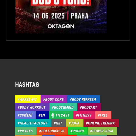
HASHTAG
APRÉS-FIT
BODY CORE
BODY REFRESH
BODY WORKOUT
BODY&MIND
BODYART
CVIČENÍ
EN
FITCAST
FITNESS
FREE
HEALTHFACTORY
HIIT
JÓGA
ONLINE TRÉNINK
PILATES
POLEDNÍCH 20
POUND
POWER JÓGA