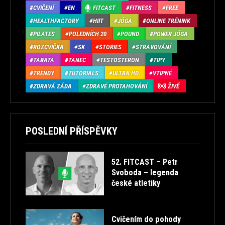
CVIČENÍ
EN
FITCAST
FITNESS
FREE
HEALTHFACTORY
HIIT
JÓGA
ONLINE TRÉNINK
PILATES
POLEDNÍCH 20
POUND
POWER JÓGA
ROZCVIČKA
SK
STORIES
STRAVOVÁNÍ
TABATA
TANEC
TESTOSTERON
TIPY
TRENDY
TUTORIALS
ULTRA HD
VTIPNÉ
ZDRAVÁ ZÁDA
ZDRAVÉ PROTAHOVÁNÍ
ŽIVĚ
POSLEDNÍ PŘÍSPĚVKY
52. FITCAST – Petr
Svoboda – legenda
české atletiky
Cvičením do pohody