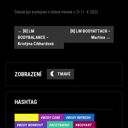
Článek byl zveřejněn v
Online trénink
v
11. 4. 2022
.
Navigace
←
[R] LM
[R] LM BODYATTACK –
BODYBALANCE –
Martina
→
Kristýna Cikhardová
ZOBRAZENÍ
TMAVÉ
HASHTAG
APRÉS-FIT
BODY CORE
BODY REFRESH
BODY WORKOUT
BODY&MIND
BODYART