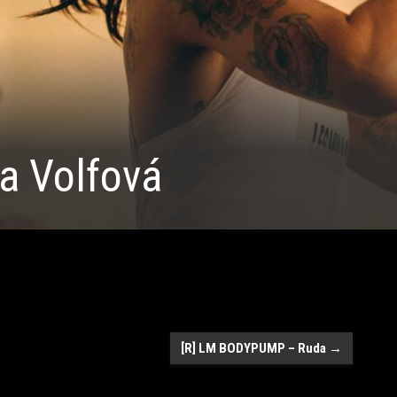
a Volfová
[R] LM BODYPUMP – Ruda
→