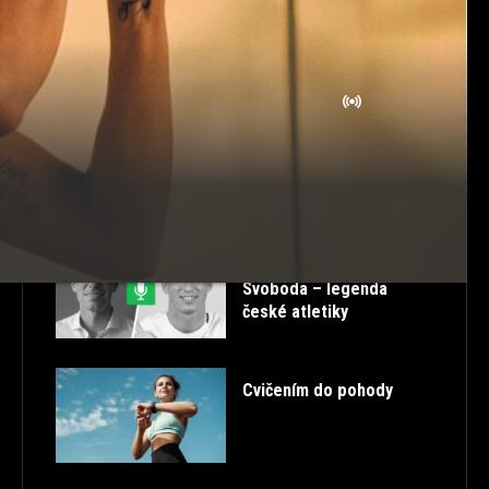
ROZCVIČKA
SK
STORIES
STRAVOVÁNÍ
TABATA
TANEC
TESTOSTERON
TIPY
TRENDY
TUTORIALS
ULTRA HD
VTIPNÉ
ZDRAVÁ ZÁDA
ZDRAVÉ PROTAHOVÁNÍ
ŽIVĚ
POSLEDNÍ PŘÍSPĚVKY
52. FITCAST – Petr
Svoboda – legenda
české atletiky
Cvičením do pohody