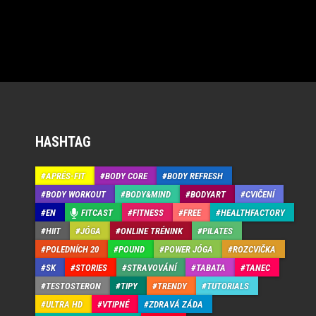
HASHTAG
APRÉS-FIT
BODY CORE
BODY REFRESH
BODY WORKOUT
BODY&MIND
BODYART
CVIČENÍ
EN
FITCAST
FITNESS
FREE
HEALTHFACTORY
HIIT
JÓGA
ONLINE TRÉNINK
PILATES
POLEDNÍCH 20
POUND
POWER JÓGA
ROZCVIČKA
SK
STORIES
STRAVOVÁNÍ
TABATA
TANEC
TESTOSTERON
TIPY
TRENDY
TUTORIALS
ULTRA HD
VTIPNÉ
ZDRAVÁ ZÁDA