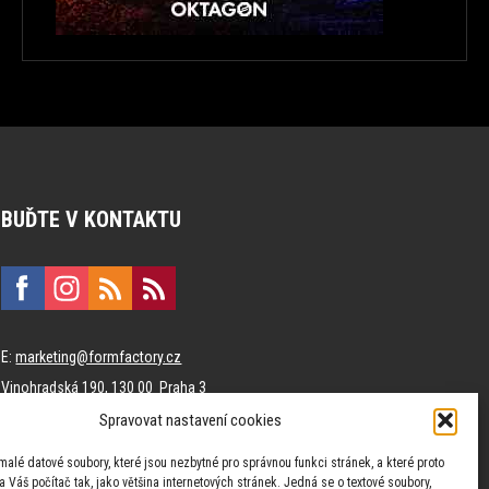
BUĎTE V KONTAKTU
E:
marketing@formfactory.cz
Vinohradská 190, 130 00 Praha 3
Spravovat nastavení cookies
Za publikovaný obsah odpovídají jednotliví autoři.
malé datové soubory, které jsou nezbytné pro správnou funkci stránek, a které proto
 Váš počítač tak, jako většina internetových stránek. Jedná se o textové soubory,