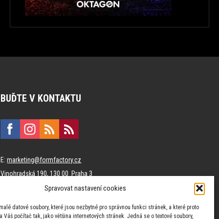
BUĎTE V KONTAKTU
E:
marketing@formfactory.cz
Vinohradská 190, 130 00 Praha 3
Spravovat nastavení cookies
Za publikovaný obsah odpovídají jednotliví autoři.
malé datové soubory, které jsou nezbytné pro správnou funkci stránek, a které proto
 Váš počítač tak, jako většina internetových stránek. Jedná se o textové soubory,