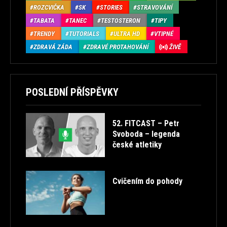
ROZCVIČKA
SK
STORIES
STRAVOVÁNÍ
TABATA
TANEC
TESTOSTERON
TIPY
TRENDY
TUTORIALS
ULTRA HD
VTIPNÉ
ZDRAVÁ ZÁDA
ZDRAVÉ PROTAHOVÁNÍ
ŽIVĚ
POSLEDNÍ PŘÍSPĚVKY
52. FITCAST – Petr
Svoboda – legenda
české atletiky
Cvičením do pohody