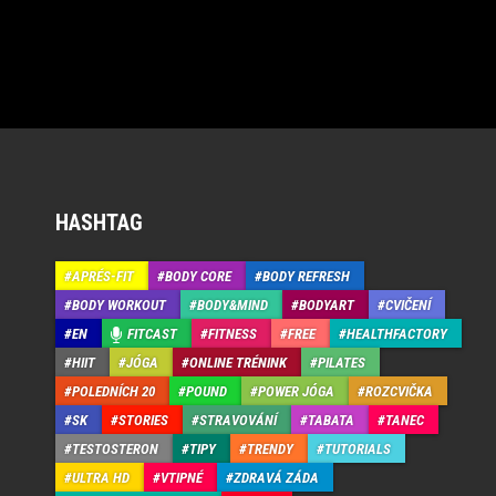
HASHTAG
APRÉS-FIT
BODY CORE
BODY REFRESH
BODY WORKOUT
BODY&MIND
BODYART
CVIČENÍ
EN
FITCAST
FITNESS
FREE
HEALTHFACTORY
HIIT
JÓGA
ONLINE TRÉNINK
PILATES
POLEDNÍCH 20
POUND
POWER JÓGA
ROZCVIČKA
SK
STORIES
STRAVOVÁNÍ
TABATA
TANEC
TESTOSTERON
TIPY
TRENDY
TUTORIALS
ULTRA HD
VTIPNÉ
ZDRAVÁ ZÁDA