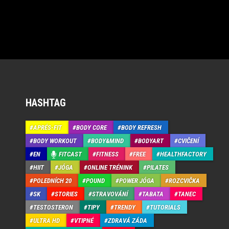
HASHTAG
APRÉS-FIT
BODY CORE
BODY REFRESH
BODY WORKOUT
BODY&MIND
BODYART
CVIČENÍ
EN
FITCAST
FITNESS
FREE
HEALTHFACTORY
HIIT
JÓGA
ONLINE TRÉNINK
PILATES
POLEDNÍCH 20
POUND
POWER JÓGA
ROZCVIČKA
SK
STORIES
STRAVOVÁNÍ
TABATA
TANEC
TESTOSTERON
TIPY
TRENDY
TUTORIALS
ULTRA HD
VTIPNÉ
ZDRAVÁ ZÁDA