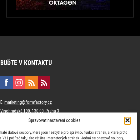
BUĎTE V KONTAKTU
E:
marketing@formfactory.cz
Vinohradská 190, 130 00 Praha 3
Spravovat nastavení cookies
Za publikovaný obsah odpovídají jednotliví autoři.
malé datové soubory, které jsou nezbytné pro správnou funkci stránek, a které proto
 Váš počítač tak, jako většina internetových stránek. Jedná se o textové soubory,