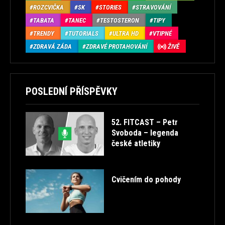
ROZCVIČKA
SK
STORIES
STRAVOVÁNÍ
TABATA
TANEC
TESTOSTERON
TIPY
TRENDY
TUTORIALS
ULTRA HD
VTIPNÉ
ZDRAVÁ ZÁDA
ZDRAVÉ PROTAHOVÁNÍ
ŽIVĚ
POSLEDNÍ PŘÍSPĚVKY
52. FITCAST – Petr
Svoboda – legenda
české atletiky
Cvičením do pohody