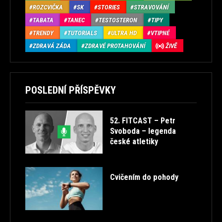
ROZCVIČKA
SK
STORIES
STRAVOVÁNÍ
TABATA
TANEC
TESTOSTERON
TIPY
TRENDY
TUTORIALS
ULTRA HD
VTIPNÉ
ZDRAVÁ ZÁDA
ZDRAVÉ PROTAHOVÁNÍ
ŽIVĚ
POSLEDNÍ PŘÍSPĚVKY
52. FITCAST – Petr
Svoboda – legenda
české atletiky
Cvičením do pohody