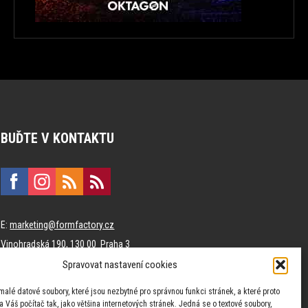
BUĎTE V KONTAKTU
E:
marketing@formfactory.cz
Vinohradská 190, 130 00 Praha 3
Spravovat nastavení cookies
Za publikovaný obsah odpovídají jednotliví autoři.
malé datové soubory, které jsou nezbytné pro správnou funkci stránek, a které proto
 Váš počítač tak, jako většina internetových stránek. Jedná se o textové soubory,