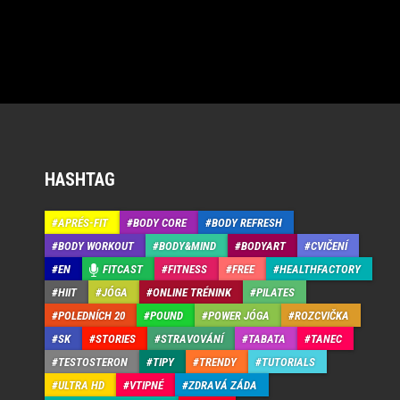
HASHTAG
APRÉS-FIT
BODY CORE
BODY REFRESH
BODY WORKOUT
BODY&MIND
BODYART
CVIČENÍ
EN
FITCAST
FITNESS
FREE
HEALTHFACTORY
HIIT
JÓGA
ONLINE TRÉNINK
PILATES
POLEDNÍCH 20
POUND
POWER JÓGA
ROZCVIČKA
SK
STORIES
STRAVOVÁNÍ
TABATA
TANEC
TESTOSTERON
TIPY
TRENDY
TUTORIALS
ULTRA HD
VTIPNÉ
ZDRAVÁ ZÁDA