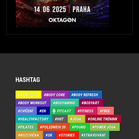
HASHTAG
APRÉS-FIT
BODY CORE
BODY REFRESH
BODY WORKOUT
BODY&MIND
BODYART
CVIČENÍ
EN
FITCAST
FITNESS
FREE
HEALTHFACTORY
HIIT
JÓGA
ONLINE TRÉNINK
PILATES
POLEDNÍCH 20
POUND
POWER JÓGA
ROZCVIČKA
SK
STORIES
STRAVOVÁNÍ