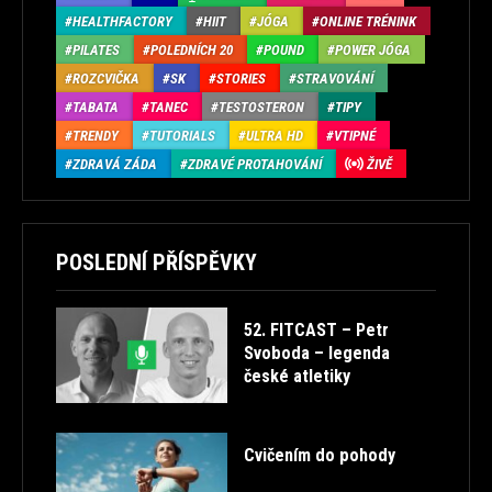
HEALTHFACTORY
HIIT
JÓGA
ONLINE TRÉNINK
PILATES
POLEDNÍCH 20
POUND
POWER JÓGA
ROZCVIČKA
SK
STORIES
STRAVOVÁNÍ
TABATA
TANEC
TESTOSTERON
TIPY
TRENDY
TUTORIALS
ULTRA HD
VTIPNÉ
ZDRAVÁ ZÁDA
ZDRAVÉ PROTAHOVÁNÍ
ŽIVĚ
POSLEDNÍ PŘÍSPĚVKY
52. FITCAST – Petr
Svoboda – legenda
české atletiky
Cvičením do pohody