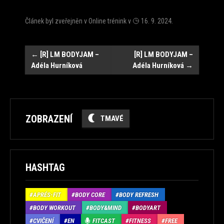
Článek byl zveřejněn v
Online trénink
v
16. 9. 2024
.
Navigace
←
[R] LM BODYJAM –
[R] LM BODYJAM –
Adéla Hurníková
Adéla Hurníková
→
ZOBRAZENÍ
TMAVÉ
HASHTAG
APRÉS-FIT
BODY CORE
BODY REFRESH
BODY WORKOUT
BODY&MIND
BODYART
CVIČENÍ
EN
FITCAST
FITNESS
FREE