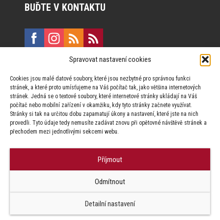
BUĎTE V KONTAKTU
Spravovat nastavení cookies
E:
marketing@formfactory.cz
Cookies jsou malé datové soubory, které jsou nezbytné pro správnou funkci
Vinohradská 190, 130 00 Praha 3
stránek, a které proto umísťujeme na Váš počítač tak, jako většina internetových
stránek. Jedná se o textové soubory, které internetové stránky ukládají na Váš
počítač nebo mobilní zařízení v okamžiku, kdy tyto stránky začnete využívat.
Za publikovaný obsah odpovídají jednotliví autoři.
Stránky si tak na určitou dobu zapamatují úkony a nastavení, které jste na nich
provedli. Tyto údaje tedy nemusíte zadávat znovu při opětovné návštěvě stránek a
přechodem mezi jednotlivými sekcemi webu.
Příjmout
© Form Factory s.r.o.,
Odmítnout
Jakékoliv užití obsahu, včetně převzetí článků je bez souhlasu Form
Factory s.r.o. zapovězeno.
Detailní nastavení