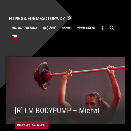
FITNESS.FORMFACTORY.CZ
Přeskočit
ONLINE TRÉNINK
ŽIVĚ
CENÍK
PŘIHLÁŠENÍ
na
obsah
[R] LM BODYPUMP – Michal
ONLINE TRÉNINK