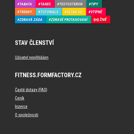
TABATA
TANEC
TESTOSTERON
TIPY
TRENDY
TUTORIALS
ULTRA HD
VTIPNÉ
ZDRAVÁ ZÁDA
ZDRAVÉ PROTAHOVÁNÍ
ŽIVĚ
STAV ČLENSTVÍ
Uživatel nepřihlášen
FITNESS.FORMFACTORY.CZ
Časté dotazy (FAQ)
Ceník
Inzerce
O společnosti