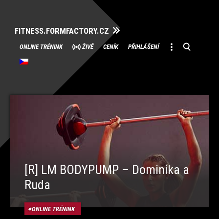
FITNESS.FORMFACTORY.CZ
Přeskočit
ONLINE TRÉNINK
ŽIVĚ
CENÍK
PŘIHLÁŠENÍ
na
obsah
[R] LM BODYPUMP – Dominika a
Ruda
ONLINE TRÉNINK