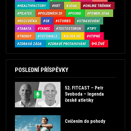
HEALTHFACTORY
HIIT
JÓGA
ONLINE TRÉNINK
PILATES
POLEDNÍCH 20
POUND
POWER JÓGA
ROZCVIČKA
SK
STORIES
STRAVOVÁNÍ
TABATA
TANEC
TESTOSTERON
TIPY
TRENDY
TUTORIALS
ULTRA HD
VTIPNÉ
ZDRAVÁ ZÁDA
ZDRAVÉ PROTAHOVÁNÍ
ŽIVĚ
POSLEDNÍ PŘÍSPĚVKY
52. FITCAST – Petr
Svoboda – legenda
české atletiky
Cvičením do pohody