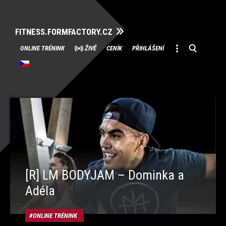
FITNESS.FORMFACTORY.CZ
Přeskočit
ONLINE TRÉNINK
ŽIVĚ
CENÍK
PŘIHLÁŠENÍ
na
obsah
[R] LM BODYJAM – Dominka a
Adéla
ONLINE TRÉNINK