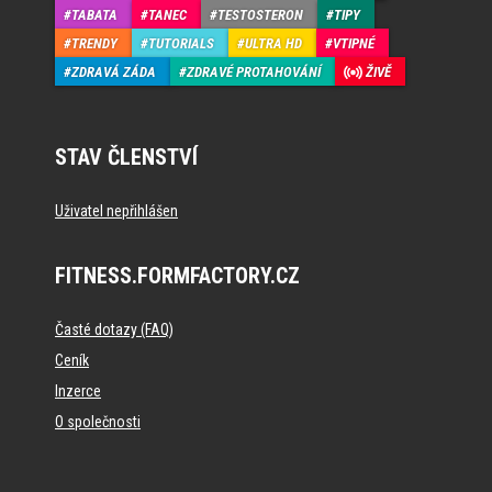
TABATA
TANEC
TESTOSTERON
TIPY
TRENDY
TUTORIALS
ULTRA HD
VTIPNÉ
ZDRAVÁ ZÁDA
ZDRAVÉ PROTAHOVÁNÍ
ŽIVĚ
STAV ČLENSTVÍ
Uživatel nepřihlášen
FITNESS.FORMFACTORY.CZ
Časté dotazy (FAQ)
Ceník
Inzerce
O společnosti