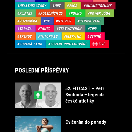
HEALTHFACTORY
HIIT
JÓGA
ONLINE TRÉNINK
PILATES
POLEDNÍCH 20
POUND
POWER JÓGA
ROZCVIČKA
SK
STORIES
STRAVOVÁNÍ
TABATA
TANEC
TESTOSTERON
TIPY
TRENDY
TUTORIALS
ULTRA HD
VTIPNÉ
ZDRAVÁ ZÁDA
ZDRAVÉ PROTAHOVÁNÍ
ŽIVĚ
POSLEDNÍ PŘÍSPĚVKY
52. FITCAST – Petr
Svoboda – legenda
české atletiky
Cvičením do pohody