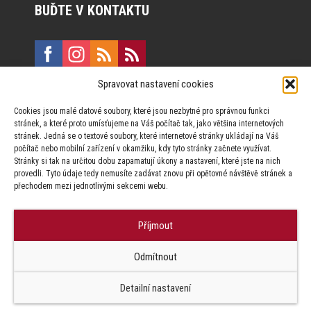
BUĎTE V KONTAKTU
Spravovat nastavení cookies
E:
marketing@formfactory.cz
Cookies jsou malé datové soubory, které jsou nezbytné pro správnou funkci
Vinohradská 190, 130 00 Praha 3
stránek, a které proto umísťujeme na Váš počítač tak, jako většina internetových
stránek. Jedná se o textové soubory, které internetové stránky ukládají na Váš
počítač nebo mobilní zařízení v okamžiku, kdy tyto stránky začnete využívat.
Za publikovaný obsah odpovídají jednotliví autoři.
Stránky si tak na určitou dobu zapamatují úkony a nastavení, které jste na nich
provedli. Tyto údaje tedy nemusíte zadávat znovu při opětovné návštěvě stránek a
přechodem mezi jednotlivými sekcemi webu.
Příjmout
© Form Factory s.r.o.,
Odmítnout
Jakékoliv užití obsahu, včetně převzetí článků je bez souhlasu Form
Factory s.r.o. zapovězeno.
Detailní nastavení