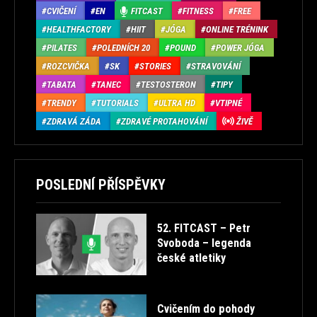
CVIČENÍ
EN
FITCAST
FITNESS
FREE
HEALTHFACTORY
HIIT
JÓGA
ONLINE TRÉNINK
PILATES
POLEDNÍCH 20
POUND
POWER JÓGA
ROZCVIČKA
SK
STORIES
STRAVOVÁNÍ
TABATA
TANEC
TESTOSTERON
TIPY
TRENDY
TUTORIALS
ULTRA HD
VTIPNÉ
ZDRAVÁ ZÁDA
ZDRAVÉ PROTAHOVÁNÍ
ŽIVĚ
POSLEDNÍ PŘÍSPĚVKY
52. FITCAST – Petr
Svoboda – legenda
české atletiky
Cvičením do pohody