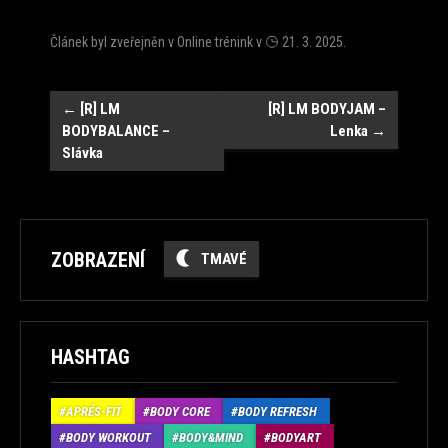
Článek byl zveřejněn v
Online trénink
v
21. 3. 2025
.
Navigace
←
[R] LM
[R] LM BODYJAM –
BODYBALANCE –
Lenka
→
Slávka
ZOBRAZENÍ
TMAVÉ
HASHTAG
APRÉS-FIT
BODY CORE
BODY REFRESH
BODY WORKOUT
BODY&MIND
BODYART