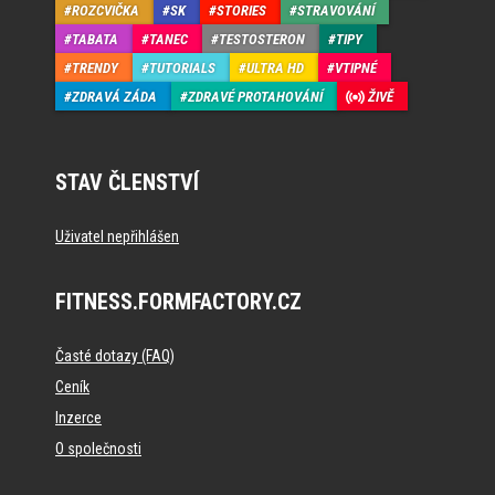
ROZCVIČKA
SK
STORIES
STRAVOVÁNÍ
TABATA
TANEC
TESTOSTERON
TIPY
TRENDY
TUTORIALS
ULTRA HD
VTIPNÉ
ZDRAVÁ ZÁDA
ZDRAVÉ PROTAHOVÁNÍ
ŽIVĚ
STAV ČLENSTVÍ
Uživatel nepřihlášen
FITNESS.FORMFACTORY.CZ
Časté dotazy (FAQ)
Ceník
Inzerce
O společnosti