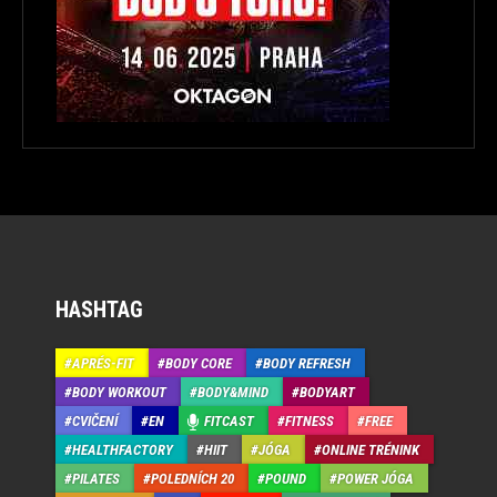
HASHTAG
APRÉS-FIT
BODY CORE
BODY REFRESH
BODY WORKOUT
BODY&MIND
BODYART
CVIČENÍ
EN
FITCAST
FITNESS
FREE
HEALTHFACTORY
HIIT
JÓGA
ONLINE TRÉNINK
PILATES
POLEDNÍCH 20
POUND
POWER JÓGA