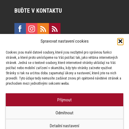
BUĎTE V KONTAKTU
Spravovat nastavení cookies
E:
marketing@formfactory.cz
Cookies jsou malé datové soubory, které jsou nezbytné pro správnou funkci
Vinohradská 190, 130 00 Praha 3
stránek, a které proto umísťujeme na Váš počítač tak, jako většina internetových
stránek. Jedná se o textové soubory, které internetové stránky ukládají na Váš
počítač nebo mobilní zařízení v okamžiku, kdy tyto stránky začnete využívat.
Za publikovaný obsah odpovídají jednotliví autoři.
Stránky si tak na určitou dobu zapamatují úkony a nastavení, které jste na nich
provedli. Tyto údaje tedy nemusíte zadávat znovu při opětovné návštěvě stránek a
přechodem mezi jednotlivými sekcemi webu.
Příjmout
© Form Factory s.r.o.,
Odmítnout
Jakékoliv užití obsahu, včetně převzetí článků je bez souhlasu Form
Factory s.r.o. zapovězeno.
Detailní nastavení