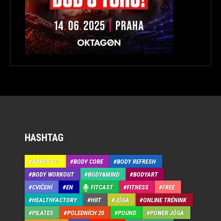
HASHTAG
APRÉS-FIT
BODY CORE
BODY REFRESH
BODY WORKOUT
BODY&MIND
BODYART
CVIČENÍ
EN
FITCAST
FITNESS
FREE
HEALTHFACTORY
HIIT
JÓGA
ONLINE TRÉNINK
PILATES
POLEDNÍCH 20
POUND
POWER JÓGA