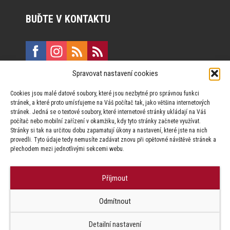
BUĎTE V KONTAKTU
Spravovat nastavení cookies
E:
marketing@formfactory.cz
Cookies jsou malé datové soubory, které jsou nezbytné pro správnou funkci
Vinohradská 190, 130 00 Praha 3
stránek, a které proto umísťujeme na Váš počítač tak, jako většina internetových
stránek. Jedná se o textové soubory, které internetové stránky ukládají na Váš
počítač nebo mobilní zařízení v okamžiku, kdy tyto stránky začnete využívat.
Za publikovaný obsah odpovídají jednotliví autoři.
Stránky si tak na určitou dobu zapamatují úkony a nastavení, které jste na nich
provedli. Tyto údaje tedy nemusíte zadávat znovu při opětovné návštěvě stránek a
přechodem mezi jednotlivými sekcemi webu.
Příjmout
© Form Factory s.r.o.,
Odmítnout
Jakékoliv užití obsahu, včetně převzetí článků je bez souhlasu Form
Factory s.r.o. zapovězeno.
Detailní nastavení