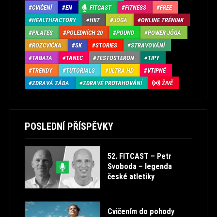
CVIČENÍ
EN
FITCAST
FITNESS
FREE
HEALTHFACTORY
HIIT
JÓGA
ONLINE TRÉNINK
PILATES
POLEDNÍCH 20
POUND
POWER JÓGA
ROZCVIČKA
SK
STORIES
STRAVOVÁNÍ
TABATA
TANEC
TESTOSTERON
TIPY
TRENDY
TUTORIALS
ULTRA HD
VTIPNÉ
ZDRAVÁ ZÁDA
ZDRAVÉ PROTAHOVÁNÍ
ŽIVĚ
POSLEDNÍ PŘÍSPĚVKY
52. FITCAST – Petr
Svoboda – legenda
české atletiky
Cvičením do pohody