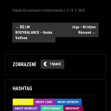
Článek byl zveřejněn v
Online trénink
v
18. 3. 2022
.
Navigace
←
[R] LM
Jóga – Kristýna
BODYBALANCE – Hanka
Rássová
→
Volfová
ZOBRAZENÍ
TMAVÉ
HASHTAG
APRÉS-FIT
BODY CORE
BODY REFRESH
BODY WORKOUT
BODY&MIND
BODYART