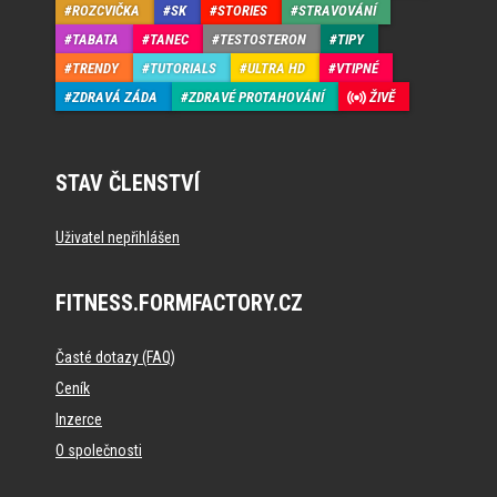
ROZCVIČKA
SK
STORIES
STRAVOVÁNÍ
TABATA
TANEC
TESTOSTERON
TIPY
TRENDY
TUTORIALS
ULTRA HD
VTIPNÉ
ZDRAVÁ ZÁDA
ZDRAVÉ PROTAHOVÁNÍ
ŽIVĚ
STAV ČLENSTVÍ
Uživatel nepřihlášen
FITNESS.FORMFACTORY.CZ
Časté dotazy (FAQ)
Ceník
Inzerce
O společnosti