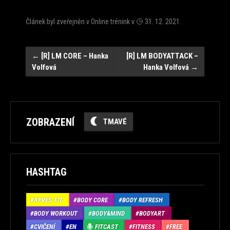
Článek byl zveřejněn v
Online trénink
v
31. 12. 2021
.
Navigace
←
[R] LM CORE – Hanka
[R] LM BODYATTACK –
Volfová
Hanka Volfová
→
ZOBRAZENÍ
TMAVÉ
HASHTAG
APRÉS-FIT
BODY CORE
BODY REFRESH
BODY WORKOUT
BODY&MIND
BODYART
CVIČENÍ
EN
FITCAST
FITNESS
FREE