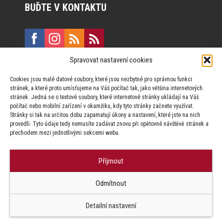
BUĎTE V KONTAKTU
Spravovat nastavení cookies
E:
marketing@formfactory.cz
Cookies jsou malé datové soubory, které jsou nezbytné pro správnou funkci
Vinohradská 190, 130 00 Praha 3
stránek, a které proto umísťujeme na Váš počítač tak, jako většina internetových
stránek. Jedná se o textové soubory, které internetové stránky ukládají na Váš
počítač nebo mobilní zařízení v okamžiku, kdy tyto stránky začnete využívat.
Za publikovaný obsah odpovídají jednotliví autoři.
Stránky si tak na určitou dobu zapamatují úkony a nastavení, které jste na nich
provedli. Tyto údaje tedy nemusíte zadávat znovu při opětovné návštěvě stránek a
přechodem mezi jednotlivými sekcemi webu.
Příjmout
© Form Factory s.r.o.,
Odmítnout
Jakékoliv užití obsahu, včetně převzetí článků je bez souhlasu Form
Factory s.r.o. zapovězeno.
Detailní nastavení