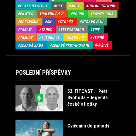
HEALTHFACTORY
HIIT
JÓGA
ONLINE TRÉNINK
PILATES
POLEDNÍCH 20
POUND
POWER JÓGA
ROZCVIČKA
SK
STORIES
STRAVOVÁNÍ
TABATA
TANEC
TESTOSTERON
TIPY
TRENDY
TUTORIALS
ULTRA HD
VTIPNÉ
ZDRAVÁ ZÁDA
ZDRAVÉ PROTAHOVÁNÍ
ŽIVĚ
POSLEDNÍ PŘÍSPĚVKY
52. FITCAST – Petr
Svoboda – legenda
české atletiky
Cvičením do pohody