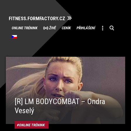
FITNESS.FORMFACTORY.CZ
Přeskočit
ONLINE TRÉNINK
ŽIVĚ
CENÍK
PŘIHLÁŠENÍ
na
obsah
[R] LM BODYCOMBAT – Ondra
Veselý
ONLINE TRÉNINK