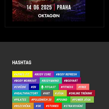
HASHTAG
APRÉS-FIT
BODY CORE
BODY REFRESH
BODY WORKOUT
BODY&MIND
BODYART
CVIČENÍ
EN
FITCAST
FITNESS
FREE
HEALTHFACTORY
HIIT
JÓGA
ONLINE TRÉNINK
PILATES
POLEDNÍCH 20
POUND
POWER JÓGA
ROZCVIČKA
SK
STORIES
STRAVOVÁNÍ