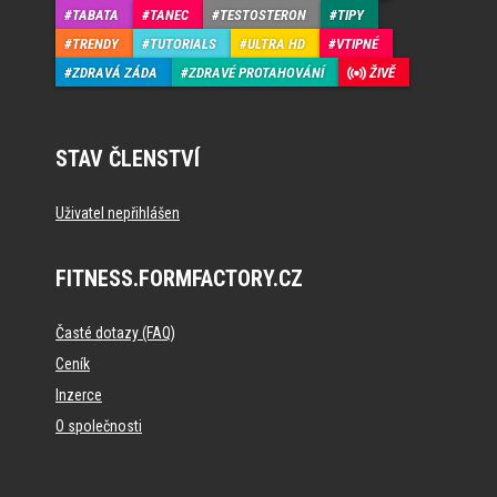
TABATA
TANEC
TESTOSTERON
TIPY
TRENDY
TUTORIALS
ULTRA HD
VTIPNÉ
ZDRAVÁ ZÁDA
ZDRAVÉ PROTAHOVÁNÍ
ŽIVĚ
STAV ČLENSTVÍ
Uživatel nepřihlášen
FITNESS.FORMFACTORY.CZ
Časté dotazy (FAQ)
Ceník
Inzerce
O společnosti