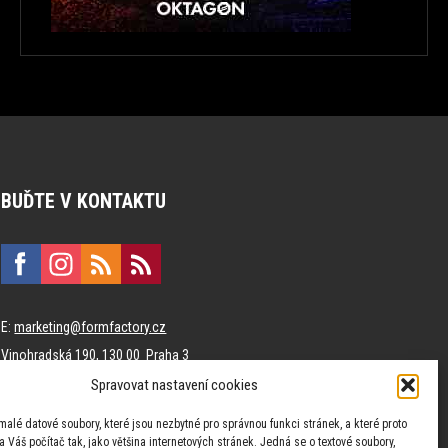
BUĎTE V KONTAKTU
E:
marketing@formfactory.cz
Vinohradská 190, 130 00 Praha 3
Spravovat nastavení cookies
Za publikovaný obsah odpovídají jednotliví autoři.
malé datové soubory, které jsou nezbytné pro správnou funkci stránek, a které proto
 Váš počítač tak, jako většina internetových stránek. Jedná se o textové soubory,