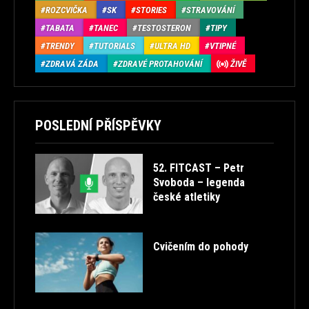
ROZCVIČKA
SK
STORIES
STRAVOVÁNÍ
TABATA
TANEC
TESTOSTERON
TIPY
TRENDY
TUTORIALS
ULTRA HD
VTIPNÉ
ZDRAVÁ ZÁDA
ZDRAVÉ PROTAHOVÁNÍ
ŽIVĚ
POSLEDNÍ PŘÍSPĚVKY
52. FITCAST – Petr
Svoboda – legenda
české atletiky
Cvičením do pohody