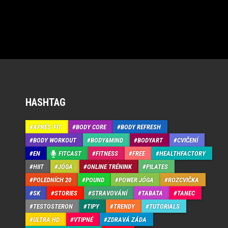
HASHTAG
APRÉS-FIT
BODY CORE
BODY REFRESH
BODY WORKOUT
BODY&MIND
BODYART
CVIČENÍ
EN
FITCAST
FITNESS
FREE
HEALTHFACTORY
HIIT
JÓGA
ONLINE TRÉNINK
PILATES
POLEDNÍCH 20
POUND
POWER JÓGA
ROZCVIČKA
SK
STORIES
STRAVOVÁNÍ
TABATA
TANEC
TESTOSTERON
TIPY
TRENDY
TUTORIALS
ULTRA HD
VTIPNÉ
ZDRAVÁ ZÁDA