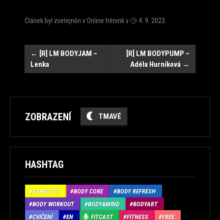
Článek byl zveřejněn v
Online trénink
v
4. 9. 2023
.
Navigace
←
[R] LM BODYJAM –
[R] LM BODYPUMP –
Lenka
Adéla Hurníková
→
ZOBRAZENÍ
TMAVÉ
HASHTAG
APRÉS-FIT
BODY CORE
BODY REFRESH
BODY WORKOUT
BODY&MIND
BODYART
CVIČENÍ
EN
FITCAST
FITNESS
FREE