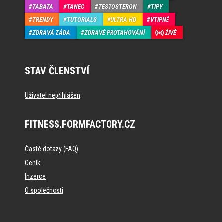
TABATA
TANEC
TESTOSTERON
TIPY
TRENDY
TUTORIALS
ULTRA HD
VTIPNÉ
ZDRAVÁ ZÁDA
ZDRAVÉ PROTAHOVÁNÍ
ŽIVĚ
STAV ČLENSTVÍ
Uživatel nepřihlášen
FITNESS.FORMFACTORY.CZ
Časté dotazy (FAQ)
Ceník
Inzerce
O společnosti