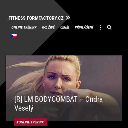
FITNESS.FORMFACTORY.CZ
Přeskočit
ONLINE TRÉNINK
ŽIVĚ
CENÍK
PŘIHLÁŠENÍ
na
obsah
[R] LM BODYCOMBAT – Ondra
Veselý
ONLINE TRÉNINK