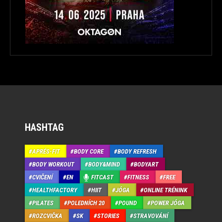
HASHTAG
APRÉS-FIT
BODY CORE
BODY REFRESH
BODY WORKOUT
BODY&MIND
BODYART
CVIČENÍ
EN
FITCAST
FITNESS
FREE
HEALTHFACTORY
HIIT
JÓGA
ONLINE TRÉNINK
PILATES
POLEDNÍCH 20
POUND
POWER JÓGA
ROZCVIČKA
SK
STORIES
STRAVOVÁNÍ