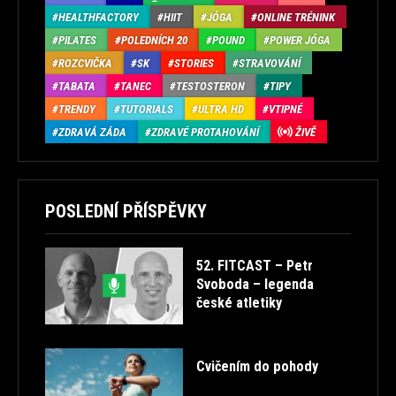
HEALTHFACTORY
HIIT
JÓGA
ONLINE TRÉNINK
PILATES
POLEDNÍCH 20
POUND
POWER JÓGA
ROZCVIČKA
SK
STORIES
STRAVOVÁNÍ
TABATA
TANEC
TESTOSTERON
TIPY
TRENDY
TUTORIALS
ULTRA HD
VTIPNÉ
ZDRAVÁ ZÁDA
ZDRAVÉ PROTAHOVÁNÍ
ŽIVĚ
POSLEDNÍ PŘÍSPĚVKY
52. FITCAST – Petr
Svoboda – legenda
české atletiky
Cvičením do pohody