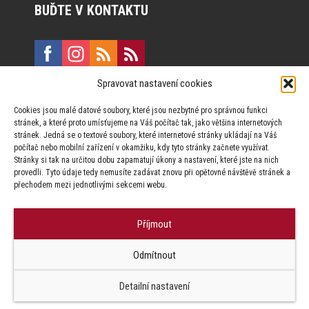
BUĎTE V KONTAKTU
Spravovat nastavení cookies
E:
marketing@formfactory.cz
Cookies jsou malé datové soubory, které jsou nezbytné pro správnou funkci
Vinohradská 190, 130 00 Praha 3
stránek, a které proto umísťujeme na Váš počítač tak, jako většina internetových
stránek. Jedná se o textové soubory, které internetové stránky ukládají na Váš
počítač nebo mobilní zařízení v okamžiku, kdy tyto stránky začnete využívat.
Za publikovaný obsah odpovídají jednotliví autoři.
Stránky si tak na určitou dobu zapamatují úkony a nastavení, které jste na nich
provedli. Tyto údaje tedy nemusíte zadávat znovu při opětovné návštěvě stránek a
přechodem mezi jednotlivými sekcemi webu.
Příjmout
© Form Factory s.r.o.,
Odmítnout
Jakékoliv užití obsahu, včetně převzetí článků je bez souhlasu Form
Factory s.r.o. zapovězeno.
Detailní nastavení