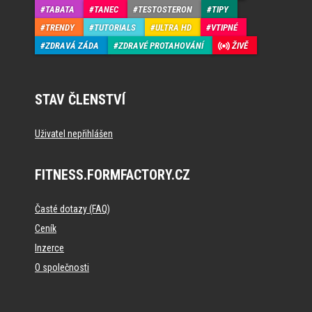
TABATA
TANEC
TESTOSTERON
TIPY
TRENDY
TUTORIALS
ULTRA HD
VTIPNÉ
ZDRAVÁ ZÁDA
ZDRAVÉ PROTAHOVÁNÍ
ŽIVĚ
STAV ČLENSTVÍ
Uživatel nepřihlášen
FITNESS.FORMFACTORY.CZ
Časté dotazy (FAQ)
Ceník
Inzerce
O společnosti