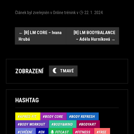
Článek byl zveřejněn v
Online trénink
v
22. 1. 2024
.
Navigace
←
[R] LM CORE – Ivana
[R] LM BODYBALANCE
Hrubá
– Adéla Hurníková
→
ZOBRAZENÍ
TMAVÉ
HASHTAG
APRÉS-FIT
BODY CORE
BODY REFRESH
BODY WORKOUT
BODY&MIND
BODYART
CVIČENÍ
EN
FITCAST
FITNESS
FREE