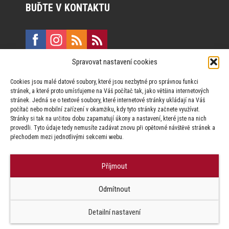
BUĎTE V KONTAKTU
Spravovat nastavení cookies
E:
marketing@formfactory.cz
Cookies jsou malé datové soubory, které jsou nezbytné pro správnou funkci
Vinohradská 190, 130 00 Praha 3
stránek, a které proto umísťujeme na Váš počítač tak, jako většina internetových
stránek. Jedná se o textové soubory, které internetové stránky ukládají na Váš
počítač nebo mobilní zařízení v okamžiku, kdy tyto stránky začnete využívat.
Za publikovaný obsah odpovídají jednotliví autoři.
Stránky si tak na určitou dobu zapamatují úkony a nastavení, které jste na nich
provedli. Tyto údaje tedy nemusíte zadávat znovu při opětovné návštěvě stránek a
přechodem mezi jednotlivými sekcemi webu.
Příjmout
© Form Factory s.r.o.,
Odmítnout
Jakékoliv užití obsahu, včetně převzetí článků je bez souhlasu Form
Factory s.r.o. zapovězeno.
Detailní nastavení