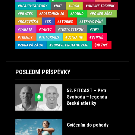
HEALTHFACTORY
HIIT
JÓGA
ONLINE TRÉNINK
PILATES
POLEDNÍCH 20
POUND
POWER JÓGA
ROZCVIČKA
SK
STORIES
STRAVOVÁNÍ
TABATA
TANEC
TESTOSTERON
TIPY
TRENDY
TUTORIALS
ULTRA HD
VTIPNÉ
ZDRAVÁ ZÁDA
ZDRAVÉ PROTAHOVÁNÍ
ŽIVĚ
POSLEDNÍ PŘÍSPĚVKY
52. FITCAST – Petr
Svoboda – legenda
české atletiky
Cvičením do pohody