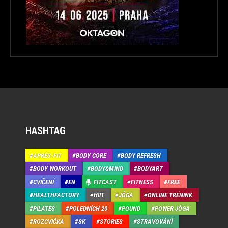
HASHTAG
APRÉS-FIT
BODY CORE
BODY REFRESH
BODY WORKOUT
BODY&MIND
BODYART
CVIČENÍ
EN
FITCAST
FITNESS
FREE
HEALTHFACTORY
HIIT
JÓGA
ONLINE TRÉNINK
PILATES
POLEDNÍCH 20
POUND
POWER JÓGA
ROZCVIČKA
SK
STORIES
STRAVOVÁNÍ