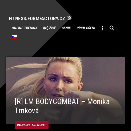
FITNESS.FORMFACTORY.CZ
Přeskočit
ONLINE TRÉNINK
ŽIVĚ
CENÍK
PŘIHLÁŠENÍ
na
obsah
[R] LM BODYCOMBAT – Monika
Trnková
ONLINE TRÉNINK