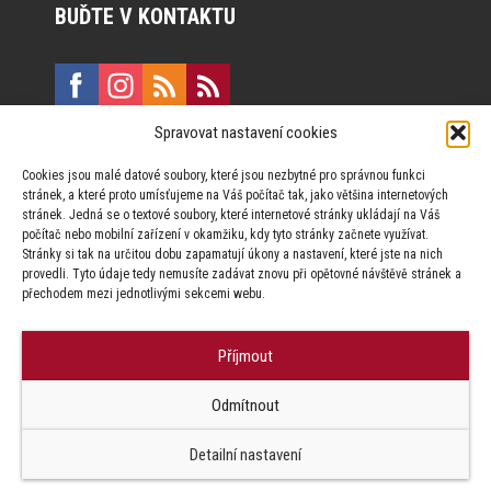
BUĎTE V KONTAKTU
Spravovat nastavení cookies
E:
marketing@formfactory.cz
Cookies jsou malé datové soubory, které jsou nezbytné pro správnou funkci
Vinohradská 190, 130 00 Praha 3
stránek, a které proto umísťujeme na Váš počítač tak, jako většina internetových
stránek. Jedná se o textové soubory, které internetové stránky ukládají na Váš
počítač nebo mobilní zařízení v okamžiku, kdy tyto stránky začnete využívat.
Za publikovaný obsah odpovídají jednotliví autoři.
Stránky si tak na určitou dobu zapamatují úkony a nastavení, které jste na nich
provedli. Tyto údaje tedy nemusíte zadávat znovu při opětovné návštěvě stránek a
přechodem mezi jednotlivými sekcemi webu.
Příjmout
© Form Factory s.r.o.,
Odmítnout
Jakékoliv užití obsahu, včetně převzetí článků je bez souhlasu Form
Factory s.r.o. zapovězeno.
Detailní nastavení