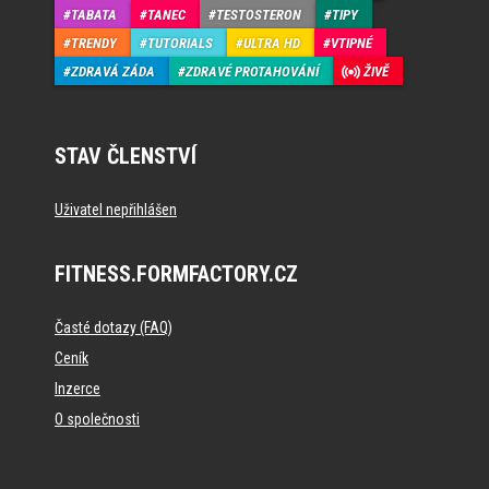
TABATA
TANEC
TESTOSTERON
TIPY
TRENDY
TUTORIALS
ULTRA HD
VTIPNÉ
ZDRAVÁ ZÁDA
ZDRAVÉ PROTAHOVÁNÍ
ŽIVĚ
STAV ČLENSTVÍ
Uživatel nepřihlášen
FITNESS.FORMFACTORY.CZ
Časté dotazy (FAQ)
Ceník
Inzerce
O společnosti