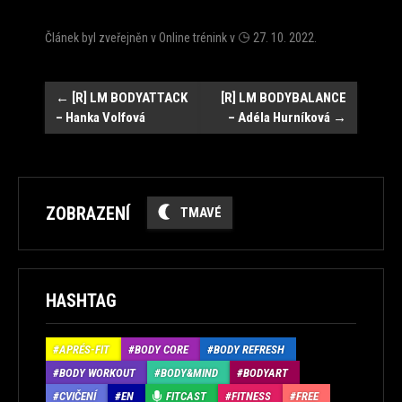
Článek byl zveřejněn v
Online trénink
v
27. 10. 2022
.
Navigace
←
[R] LM BODYATTACK
[R] LM BODYBALANCE
– Hanka Volfová
– Adéla Hurníková
→
ZOBRAZENÍ
TMAVÉ
HASHTAG
APRÉS-FIT
BODY CORE
BODY REFRESH
BODY WORKOUT
BODY&MIND
BODYART
CVIČENÍ
EN
FITCAST
FITNESS
FREE