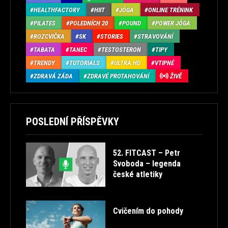
HEALTHFACTORY
HIIT
JÓGA
ONLINE TRÉNINK
PILATES
POLEDNÍCH 20
POUND
POWER JÓGA
ROZCVIČKA
SK
STORIES
STRAVOVÁNÍ
TABATA
TANEC
TESTOSTERON
TIPY
TRENDY
TUTORIALS
ULTRA HD
VTIPNÉ
ZDRAVÁ ZÁDA
ZDRAVÉ PROTAHOVÁNÍ
ŽIVĚ
POSLEDNÍ PŘÍSPĚVKY
52. FITCAST – Petr
Svoboda – legenda
české atletiky
Cvičením do pohody