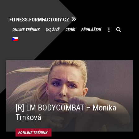
FITNESS.FORMFACTORY.CZ
Přeskočit
ONLINE TRÉNINK
ŽIVĚ
CENÍK
PŘIHLÁŠENÍ
na
obsah
[R] LM BODYCOMBAT – Monika
Trnková
ONLINE TRÉNINK