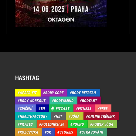
HASHTAG
APRÉS-FIT
BODY CORE
BODY REFRESH
BODY WORKOUT
BODY&MIND
BODYART
CVIČENÍ
EN
FITCAST
FITNESS
FREE
HEALTHFACTORY
HIIT
JÓGA
ONLINE TRÉNINK
PILATES
POLEDNÍCH 20
POUND
POWER JÓGA
ROZCVIČKA
SK
STORIES
STRAVOVÁNÍ