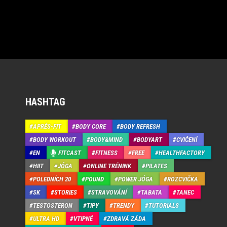
HASHTAG
APRÉS-FIT
BODY CORE
BODY REFRESH
BODY WORKOUT
BODY&MIND
BODYART
CVIČENÍ
EN
FITCAST
FITNESS
FREE
HEALTHFACTORY
HIIT
JÓGA
ONLINE TRÉNINK
PILATES
POLEDNÍCH 20
POUND
POWER JÓGA
ROZCVIČKA
SK
STORIES
STRAVOVÁNÍ
TABATA
TANEC
TESTOSTERON
TIPY
TRENDY
TUTORIALS
ULTRA HD
VTIPNÉ
ZDRAVÁ ZÁDA