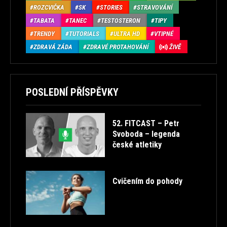
ROZCVIČKA
SK
STORIES
STRAVOVÁNÍ
TABATA
TANEC
TESTOSTERON
TIPY
TRENDY
TUTORIALS
ULTRA HD
VTIPNÉ
ZDRAVÁ ZÁDA
ZDRAVÉ PROTAHOVÁNÍ
ŽIVĚ
POSLEDNÍ PŘÍSPĚVKY
52. FITCAST – Petr
Svoboda – legenda
české atletiky
Cvičením do pohody