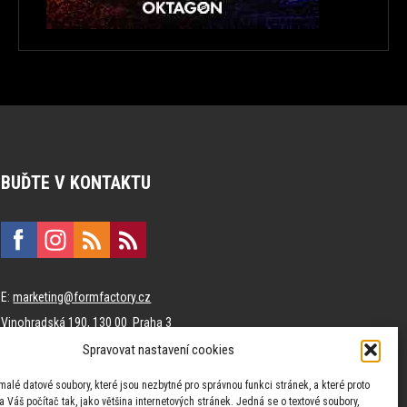
BUĎTE V KONTAKTU
E:
marketing@formfactory.cz
Vinohradská 190, 130 00 Praha 3
Spravovat nastavení cookies
Za publikovaný obsah odpovídají jednotliví autoři.
malé datové soubory, které jsou nezbytné pro správnou funkci stránek, a které proto
 Váš počítač tak, jako většina internetových stránek. Jedná se o textové soubory,