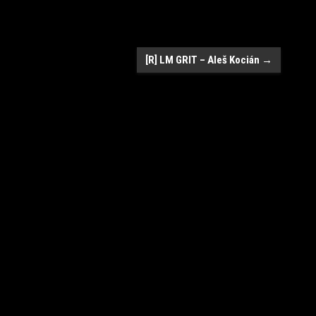
[R] LM GRIT – Aleš Kocián
→