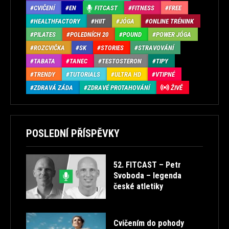
CVIČENÍ
EN
FITCAST
FITNESS
FREE
HEALTHFACTORY
HIIT
JÓGA
ONLINE TRÉNINK
PILATES
POLEDNÍCH 20
POUND
POWER JÓGA
ROZCVIČKA
SK
STORIES
STRAVOVÁNÍ
TABATA
TANEC
TESTOSTERON
TIPY
TRENDY
TUTORIALS
ULTRA HD
VTIPNÉ
ZDRAVÁ ZÁDA
ZDRAVÉ PROTAHOVÁNÍ
ŽIVĚ
POSLEDNÍ PŘÍSPĚVKY
52. FITCAST – Petr
Svoboda – legenda
české atletiky
Cvičením do pohody