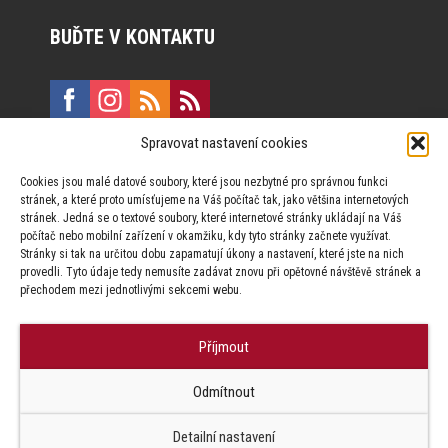
BUĎTE V KONTAKTU
Spravovat nastavení cookies
E:
marketing@formfactory.cz
Cookies jsou malé datové soubory, které jsou nezbytné pro správnou funkci
Vinohradská 190, 130 00 Praha 3
stránek, a které proto umísťujeme na Váš počítač tak, jako většina internetových
stránek. Jedná se o textové soubory, které internetové stránky ukládají na Váš
počítač nebo mobilní zařízení v okamžiku, kdy tyto stránky začnete využívat.
Za publikovaný obsah odpovídají jednotliví autoři.
Stránky si tak na určitou dobu zapamatují úkony a nastavení, které jste na nich
provedli. Tyto údaje tedy nemusíte zadávat znovu při opětovné návštěvě stránek a
přechodem mezi jednotlivými sekcemi webu.
Příjmout
© Form Factory s.r.o.,
Odmítnout
Jakékoliv užití obsahu, včetně převzetí článků je bez souhlasu Form
Factory s.r.o. zapovězeno.
Detailní nastavení