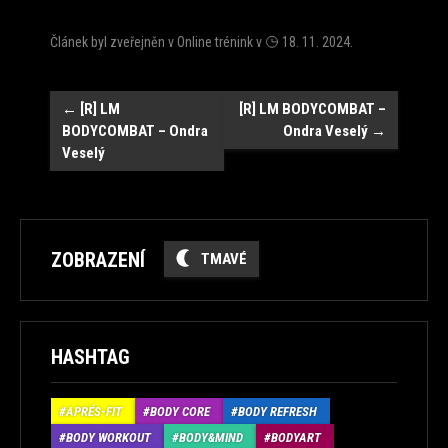
Článek byl zveřejněn v
Online trénink
v
18. 11. 2024
.
Navigace
←
[R] LM
[R] LM BODYCOMBAT –
BODYCOMBAT – Ondra
Ondra Veselý
→
Veselý
ZOBRAZENÍ
TMAVÉ
HASHTAG
APRÉS-FIT
BODY CORE
BODY REFRESH
BODY WORKOUT
BODY&MIND
BODYART