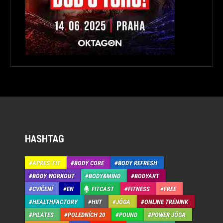
HASHTAG
APRÉS-FIT
BODY CORE
BODY REFRESH
BODY WORKOUT
BODY&MIND
BODYART
CVIČENÍ
EN
FITCAST
FITNESS
FREE
HEALTHFACTORY
HIIT
JÓGA
ONLINE TRÉNINK
PILATES
POLEDNÍCH 20
POUND
POWER JÓGA