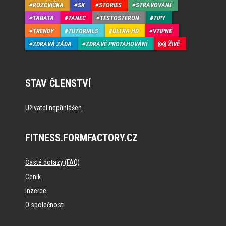
ROZCVIČKA
SK
STORIES
STRAVOVÁNÍ
TABATA
TANEC
TESTOSTERON
TIPY
TRENDY
TUTORIALS
ULTRA HD
VTIPNÉ
ZDRAVÁ ZÁDA
ZDRAVÉ PROTAHOVÁNÍ
ŽIVĚ
STAV ČLENSTVÍ
Uživatel nepřihlášen
FITNESS.FORMFACTORY.CZ
Časté dotazy (FAQ)
Ceník
Inzerce
O společnosti