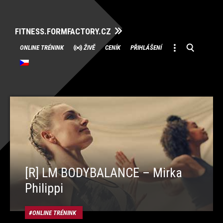
FITNESS.FORMFACTORY.CZ
Přeskočit
ONLINE TRÉNINK
ŽIVĚ
CENÍK
PŘIHLÁŠENÍ
na
obsah
[R] LM BODYBALANCE – Mirka
Philippi
ONLINE TRÉNINK