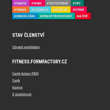
TABATA
TANEC
TESTOSTERON
TIPY
TRENDY
TUTORIALS
ULTRA HD
VTIPNÉ
ZDRAVÁ ZÁDA
ZDRAVÉ PROTAHOVÁNÍ
ŽIVĚ
STAV ČLENSTVÍ
Uživatel nepřihlášen
FITNESS.FORMFACTORY.CZ
Časté dotazy (FAQ)
Ceník
Inzerce
O společnosti