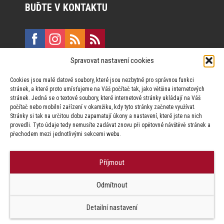
BUĎTE V KONTAKTU
Spravovat nastavení cookies
E:
marketing@formfactory.cz
Cookies jsou malé datové soubory, které jsou nezbytné pro správnou funkci
Vinohradská 190, 130 00 Praha 3
stránek, a které proto umísťujeme na Váš počítač tak, jako většina internetových
stránek. Jedná se o textové soubory, které internetové stránky ukládají na Váš
počítač nebo mobilní zařízení v okamžiku, kdy tyto stránky začnete využívat.
Za publikovaný obsah odpovídají jednotliví autoři.
Stránky si tak na určitou dobu zapamatují úkony a nastavení, které jste na nich
provedli. Tyto údaje tedy nemusíte zadávat znovu při opětovné návštěvě stránek a
přechodem mezi jednotlivými sekcemi webu.
Příjmout
© Form Factory s.r.o.,
Odmítnout
Jakékoliv užití obsahu, včetně převzetí článků je bez souhlasu Form
Factory s.r.o. zapovězeno.
Detailní nastavení