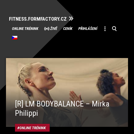
FITNESS.FORMFACTORY.CZ
Přeskočit
ONLINE TRÉNINK
ŽIVĚ
CENÍK
PŘIHLÁŠENÍ
na
obsah
[R] LM BODYBALANCE – Mirka
Philippi
ONLINE TRÉNINK