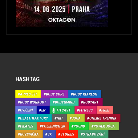
HASHTAG
APRÉS-FIT
BODY CORE
BODY REFRESH
BODY WORKOUT
BODY&MIND
BODYART
CVIČENÍ
EN
FITCAST
FITNESS
FREE
HEALTHFACTORY
HIIT
JÓGA
ONLINE TRÉNINK
PILATES
POLEDNÍCH 20
POUND
POWER JÓGA
ROZCVIČKA
SK
STORIES
STRAVOVÁNÍ