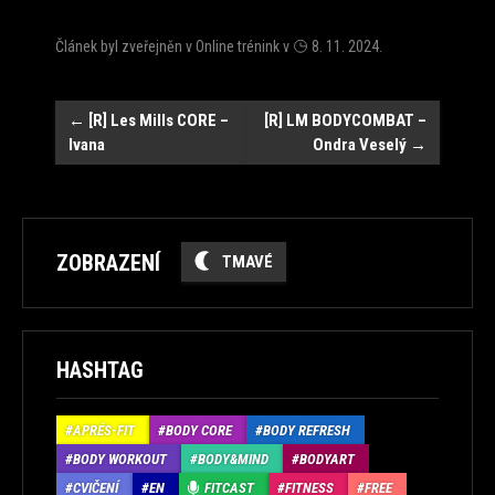
Článek byl zveřejněn v
Online trénink
v
8. 11. 2024
.
Navigace
←
[R] Les Mills CORE –
[R] LM BODYCOMBAT –
Ivana
Ondra Veselý
→
ZOBRAZENÍ
TMAVÉ
HASHTAG
APRÉS-FIT
BODY CORE
BODY REFRESH
BODY WORKOUT
BODY&MIND
BODYART
CVIČENÍ
EN
FITCAST
FITNESS
FREE