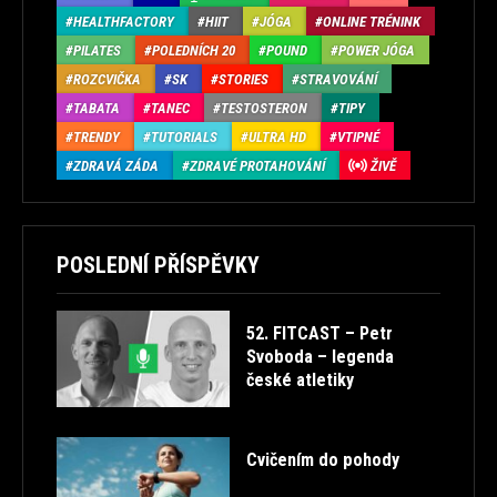
HEALTHFACTORY
HIIT
JÓGA
ONLINE TRÉNINK
PILATES
POLEDNÍCH 20
POUND
POWER JÓGA
ROZCVIČKA
SK
STORIES
STRAVOVÁNÍ
TABATA
TANEC
TESTOSTERON
TIPY
TRENDY
TUTORIALS
ULTRA HD
VTIPNÉ
ZDRAVÁ ZÁDA
ZDRAVÉ PROTAHOVÁNÍ
ŽIVĚ
POSLEDNÍ PŘÍSPĚVKY
52. FITCAST – Petr
Svoboda – legenda
české atletiky
Cvičením do pohody