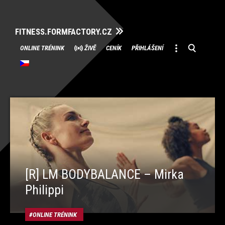
FITNESS.FORMFACTORY.CZ
Přeskočit
ONLINE TRÉNINK
ŽIVĚ
CENÍK
PŘIHLÁŠENÍ
na
obsah
[R] LM BODYBALANCE – Mirka
Philippi
ONLINE TRÉNINK