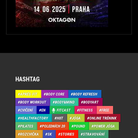
HASHTAG
APRÉS-FIT
BODY CORE
BODY REFRESH
BODY WORKOUT
BODY&MIND
BODYART
CVIČENÍ
EN
FITCAST
FITNESS
FREE
HEALTHFACTORY
HIIT
JÓGA
ONLINE TRÉNINK
PILATES
POLEDNÍCH 20
POUND
POWER JÓGA
ROZCVIČKA
SK
STORIES
STRAVOVÁNÍ