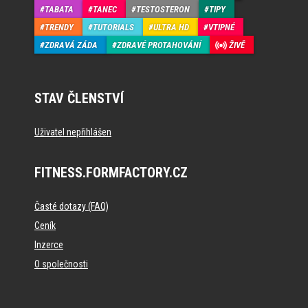
TABATA
TANEC
TESTOSTERON
TIPY
TRENDY
TUTORIALS
ULTRA HD
VTIPNÉ
ZDRAVÁ ZÁDA
ZDRAVÉ PROTAHOVÁNÍ
ŽIVĚ
STAV ČLENSTVÍ
Uživatel nepřihlášen
FITNESS.FORMFACTORY.CZ
Časté dotazy (FAQ)
Ceník
Inzerce
O společnosti