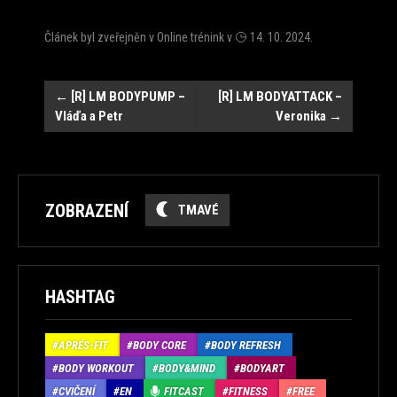
Článek byl zveřejněn v
Online trénink
v
14. 10. 2024
.
Navigace
←
[R] LM BODYPUMP –
[R] LM BODYATTACK –
Vláďa a Petr
Veronika
→
ZOBRAZENÍ
TMAVÉ
HASHTAG
APRÉS-FIT
BODY CORE
BODY REFRESH
BODY WORKOUT
BODY&MIND
BODYART
CVIČENÍ
EN
FITCAST
FITNESS
FREE