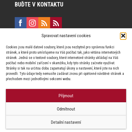
BUĎTE V KONTAKTU
Spravovat nastavení cookies
E:
marketing@formfactory.cz
Cookies jsou malé datové soubory, které jsou nezbytné pro správnou funkci
Vinohradská 190, 130 00 Praha 3
stránek, a které proto umísťujeme na Váš počítač tak, jako většina internetových
stránek. Jedná se o textové soubory, které internetové stránky ukládají na Váš
počítač nebo mobilní zařízení v okamžiku, kdy tyto stránky začnete využívat.
Za publikovaný obsah odpovídají jednotliví autoři.
Stránky si tak na určitou dobu zapamatují úkony a nastavení, které jste na nich
provedli. Tyto údaje tedy nemusíte zadávat znovu při opětovné návštěvě stránek a
přechodem mezi jednotlivými sekcemi webu.
Příjmout
© Form Factory s.r.o.,
Odmítnout
Jakékoliv užití obsahu, včetně převzetí článků je bez souhlasu Form
Factory s.r.o. zapovězeno.
Detailní nastavení