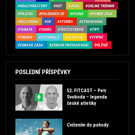
HEALTHFACTORY
HIIT
JÓGA
ONLINE TRÉNINK
PILATES
POLEDNÍCH 20
POUND
POWER JÓGA
ROZCVIČKA
SK
STORIES
STRAVOVÁNÍ
TABATA
TANEC
TESTOSTERON
TIPY
TRENDY
TUTORIALS
ULTRA HD
VTIPNÉ
ZDRAVÁ ZÁDA
ZDRAVÉ PROTAHOVÁNÍ
ŽIVĚ
POSLEDNÍ PŘÍSPĚVKY
52. FITCAST – Petr
Svoboda – legenda
české atletiky
Cvičením do pohody