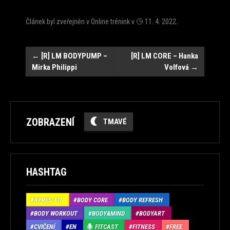
Článek byl zveřejněn v
Online trénink
v
11. 4. 2022
.
Navigace
←
[R] LM BODYPUMP –
[R] LM CORE – Hanka
Mirka Philippi
Volfová
→
ZOBRAZENÍ
TMAVÉ
HASHTAG
APRÉS-FIT
BODY CORE
BODY REFRESH
BODY WORKOUT
BODY&MIND
BODYART
CVIČENÍ
EN
FITCAST
FITNESS
FREE