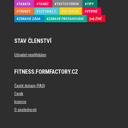
TABATA
TANEC
TESTOSTERON
TIPY
TRENDY
TUTORIALS
ULTRA HD
VTIPNÉ
ZDRAVÁ ZÁDA
ZDRAVÉ PROTAHOVÁNÍ
ŽIVĚ
STAV ČLENSTVÍ
Uživatel nepřihlášen
FITNESS.FORMFACTORY.CZ
Časté dotazy (FAQ)
Ceník
Inzerce
O společnosti