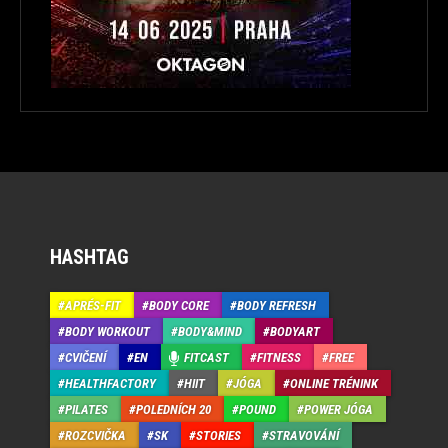
HASHTAG
APRÉS-FIT
BODY CORE
BODY REFRESH
BODY WORKOUT
BODY&MIND
BODYART
CVIČENÍ
EN
FITCAST
FITNESS
FREE
HEALTHFACTORY
HIIT
JÓGA
ONLINE TRÉNINK
PILATES
POLEDNÍCH 20
POUND
POWER JÓGA
ROZCVIČKA
SK
STORIES
STRAVOVÁNÍ