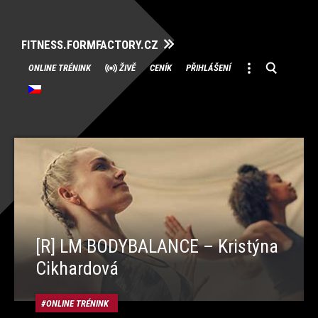
FITNESS.FORMFACTORY.CZ
Přeskočit
ONLINE TRÉNINK
ŽIVĚ
CENÍK
PŘIHLÁŠENÍ
na
obsah
[R] LM BODYBALANCE – Kristýna
Cikhardová
ONLINE TRÉNINK