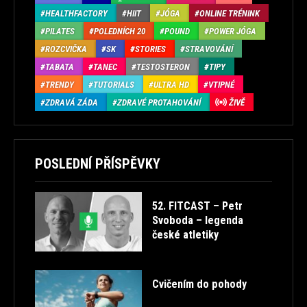
HEALTHFACTORY
HIIT
JÓGA
ONLINE TRÉNINK
PILATES
POLEDNÍCH 20
POUND
POWER JÓGA
ROZCVIČKA
SK
STORIES
STRAVOVÁNÍ
TABATA
TANEC
TESTOSTERON
TIPY
TRENDY
TUTORIALS
ULTRA HD
VTIPNÉ
ZDRAVÁ ZÁDA
ZDRAVÉ PROTAHOVÁNÍ
ŽIVĚ
POSLEDNÍ PŘÍSPĚVKY
52. FITCAST – Petr
Svoboda – legenda
české atletiky
Cvičením do pohody