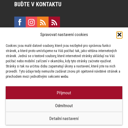
BUĎTE V KONTAKTU
Spravovat nastavení cookies
E:
marketing@formfactory.cz
Cookies jsou malé datové soubory, které jsou nezbytné pro správnou funkci
Vinohradská 190, 130 00 Praha 3
stránek, a které proto umísťujeme na Váš počítač tak, jako většina internetových
stránek. Jedná se o textové soubory, které internetové stránky ukládají na Váš
počítač nebo mobilní zařízení v okamžiku, kdy tyto stránky začnete využívat.
Za publikovaný obsah odpovídají jednotliví autoři.
Stránky si tak na určitou dobu zapamatují úkony a nastavení, které jste na nich
provedli. Tyto údaje tedy nemusíte zadávat znovu při opětovné návštěvě stránek a
přechodem mezi jednotlivými sekcemi webu.
Příjmout
© Form Factory s.r.o.,
Odmítnout
Jakékoliv užití obsahu, včetně převzetí článků je bez souhlasu Form
Factory s.r.o. zapovězeno.
Detailní nastavení