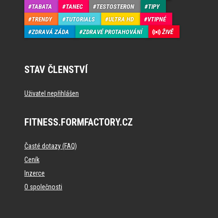
TABATA
TANEC
TESTOSTERON
TIPY
TRENDY
TUTORIALS
ULTRA HD
VTIPNÉ
ZDRAVÁ ZÁDA
ZDRAVÉ PROTAHOVÁNÍ
ŽIVĚ
STAV ČLENSTVÍ
Uživatel nepřihlášen
FITNESS.FORMFACTORY.CZ
Časté dotazy (FAQ)
Ceník
Inzerce
O společnosti