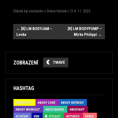
Článek byl zveřejněn v
Online trénink
v
6. 11. 2023
.
Navigace
←
[R] LM BODYJAM –
[R] LM BODYPUMP –
Lenka
Mirka Philippi
→
ZOBRAZENÍ
TMAVÉ
HASHTAG
APRÉS-FIT
BODY CORE
BODY REFRESH
BODY WORKOUT
BODY&MIND
BODYART
CVIČENÍ
EN
FITCAST
FITNESS
FREE