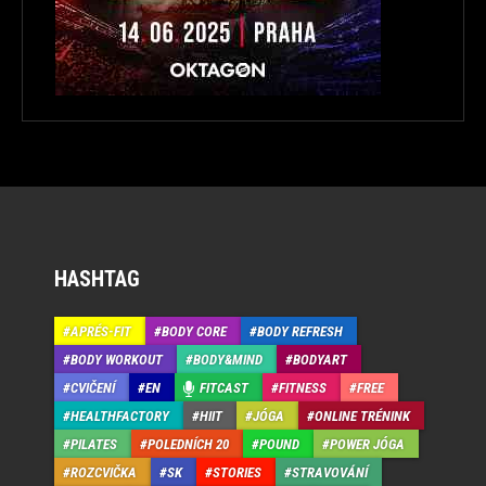
HASHTAG
APRÉS-FIT
BODY CORE
BODY REFRESH
BODY WORKOUT
BODY&MIND
BODYART
CVIČENÍ
EN
FITCAST
FITNESS
FREE
HEALTHFACTORY
HIIT
JÓGA
ONLINE TRÉNINK
PILATES
POLEDNÍCH 20
POUND
POWER JÓGA
ROZCVIČKA
SK
STORIES
STRAVOVÁNÍ