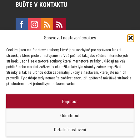
BUĎTE V KONTAKTU
Spravovat nastavení cookies
E:
marketing@formfactory.cz
Cookies jsou malé datové soubory, které jsou nezbytné pro správnou funkci
Vinohradská 190, 130 00 Praha 3
stránek, a které proto umísťujeme na Váš počítač tak, jako většina internetových
stránek. Jedná se o textové soubory, které internetové stránky ukládají na Váš
počítač nebo mobilní zařízení v okamžiku, kdy tyto stránky začnete využívat.
Za publikovaný obsah odpovídají jednotliví autoři.
Stránky si tak na určitou dobu zapamatují úkony a nastavení, které jste na nich
provedli. Tyto údaje tedy nemusíte zadávat znovu při opětovné návštěvě stránek a
přechodem mezi jednotlivými sekcemi webu.
Příjmout
© Form Factory s.r.o.,
Odmítnout
Jakékoliv užití obsahu, včetně převzetí článků je bez souhlasu Form
Factory s.r.o. zapovězeno.
Detailní nastavení