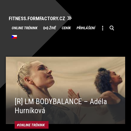
FITNESS.FORMFACTORY.CZ
Přeskočit
ONLINE TRÉNINK
ŽIVĚ
CENÍK
PŘIHLÁŠENÍ
na
obsah
[R] LM BODYBALANCE – Adéla
Hurníková
ONLINE TRÉNINK