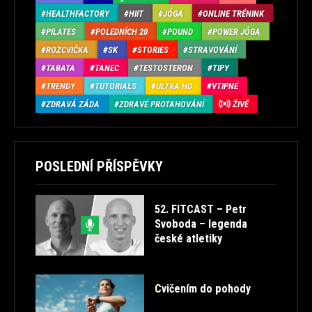
HEALTHFACTORY
HIIT
JÓGA
ONLINE TRÉNINK
PILATES
POLEDNÍCH 20
POUND
POWER JÓGA
ROZCVIČKA
SK
STORIES
STRAVOVÁNÍ
TABATA
TANEC
TESTOSTERON
TIPY
TRENDY
TUTORIALS
ULTRA HD
VTIPNÉ
ZDRAVÁ ZÁDA
ZDRAVÉ PROTAHOVÁNÍ
ŽIVĚ
POSLEDNÍ PŘÍSPĚVKY
52. FITCAST – Petr
Svoboda – legenda
české atletiky
Cvičením do pohody