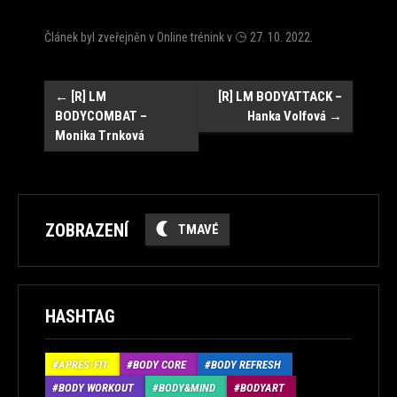
Článek byl zveřejněn v
Online trénink
v
27. 10. 2022
.
Navigace
←
[R] LM
[R] LM BODYATTACK –
BODYCOMBAT –
Hanka Volfová
→
Monika Trnková
ZOBRAZENÍ
TMAVÉ
HASHTAG
APRÉS-FIT
BODY CORE
BODY REFRESH
BODY WORKOUT
BODY&MIND
BODYART