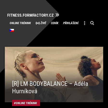
FITNESS.FORMFACTORY.CZ
Přeskočit
ONLINE TRÉNINK
ŽIVĚ
CENÍK
PŘIHLÁŠENÍ
na
obsah
[R] LM BODYBALANCE – Adéla
Hurníková
ONLINE TRÉNINK