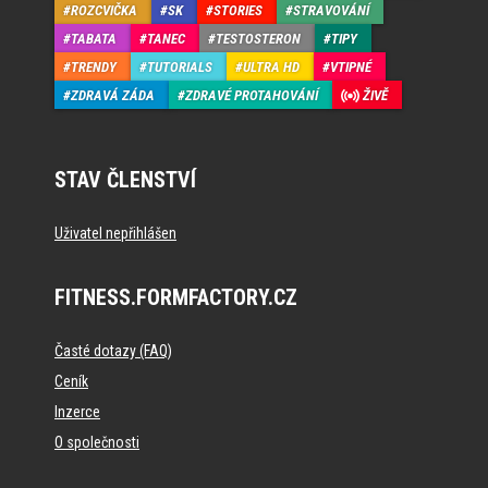
ROZCVIČKA
SK
STORIES
STRAVOVÁNÍ
TABATA
TANEC
TESTOSTERON
TIPY
TRENDY
TUTORIALS
ULTRA HD
VTIPNÉ
ZDRAVÁ ZÁDA
ZDRAVÉ PROTAHOVÁNÍ
ŽIVĚ
STAV ČLENSTVÍ
Uživatel nepřihlášen
FITNESS.FORMFACTORY.CZ
Časté dotazy (FAQ)
Ceník
Inzerce
O společnosti