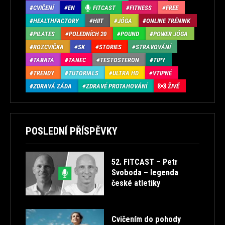
CVIČENÍ
EN
FITCAST
FITNESS
FREE
HEALTHFACTORY
HIIT
JÓGA
ONLINE TRÉNINK
PILATES
POLEDNÍCH 20
POUND
POWER JÓGA
ROZCVIČKA
SK
STORIES
STRAVOVÁNÍ
TABATA
TANEC
TESTOSTERON
TIPY
TRENDY
TUTORIALS
ULTRA HD
VTIPNÉ
ZDRAVÁ ZÁDA
ZDRAVÉ PROTAHOVÁNÍ
ŽIVĚ
POSLEDNÍ PŘÍSPĚVKY
52. FITCAST – Petr
Svoboda – legenda
české atletiky
Cvičením do pohody