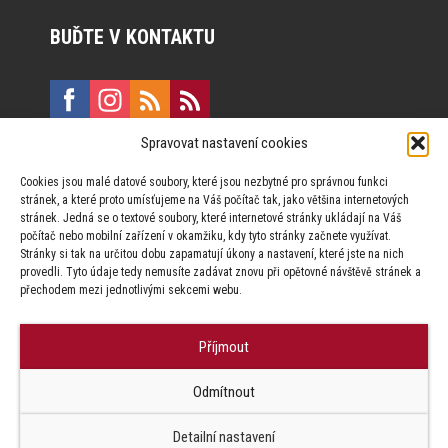
BUĎTE V KONTAKTU
Spravovat nastavení cookies
E:
marketing@formfactory.cz
Cookies jsou malé datové soubory, které jsou nezbytné pro správnou funkci
Vinohradská 190, 130 00 Praha 3
stránek, a které proto umísťujeme na Váš počítač tak, jako většina internetových
stránek. Jedná se o textové soubory, které internetové stránky ukládají na Váš
počítač nebo mobilní zařízení v okamžiku, kdy tyto stránky začnete využívat.
Za publikovaný obsah odpovídají jednotliví autoři.
Stránky si tak na určitou dobu zapamatují úkony a nastavení, které jste na nich
provedli. Tyto údaje tedy nemusíte zadávat znovu při opětovné návštěvě stránek a
přechodem mezi jednotlivými sekcemi webu.
Příjmout
© Form Factory s.r.o.,
Odmítnout
Jakékoliv užití obsahu, včetně převzetí článků je bez souhlasu Form
Factory s.r.o. zapovězeno.
Detailní nastavení