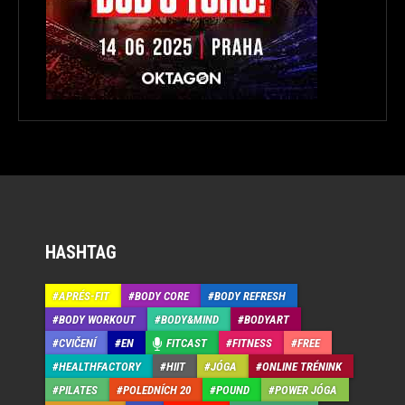
HASHTAG
APRÉS-FIT
BODY CORE
BODY REFRESH
BODY WORKOUT
BODY&MIND
BODYART
CVIČENÍ
EN
FITCAST
FITNESS
FREE
HEALTHFACTORY
HIIT
JÓGA
ONLINE TRÉNINK
PILATES
POLEDNÍCH 20
POUND
POWER JÓGA