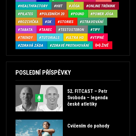
HEALTHFACTORY
HIIT
JÓGA
ONLINE TRÉNINK
PILATES
POLEDNÍCH 20
POUND
POWER JÓGA
ROZCVIČKA
SK
STORIES
STRAVOVÁNÍ
TABATA
TANEC
TESTOSTERON
TIPY
TRENDY
TUTORIALS
ULTRA HD
VTIPNÉ
ZDRAVÁ ZÁDA
ZDRAVÉ PROTAHOVÁNÍ
ŽIVĚ
POSLEDNÍ PŘÍSPĚVKY
52. FITCAST – Petr
Svoboda – legenda
české atletiky
Cvičením do pohody