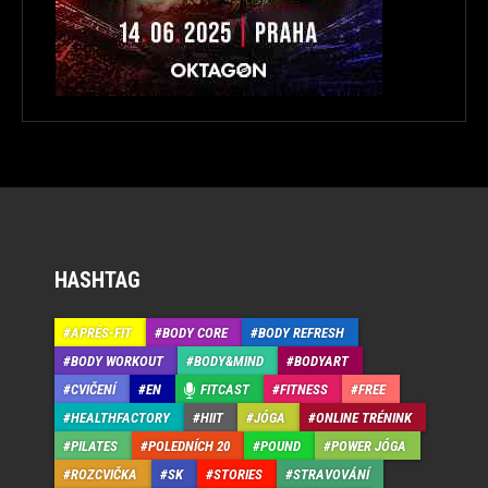
HASHTAG
APRÉS-FIT
BODY CORE
BODY REFRESH
BODY WORKOUT
BODY&MIND
BODYART
CVIČENÍ
EN
FITCAST
FITNESS
FREE
HEALTHFACTORY
HIIT
JÓGA
ONLINE TRÉNINK
PILATES
POLEDNÍCH 20
POUND
POWER JÓGA
ROZCVIČKA
SK
STORIES
STRAVOVÁNÍ