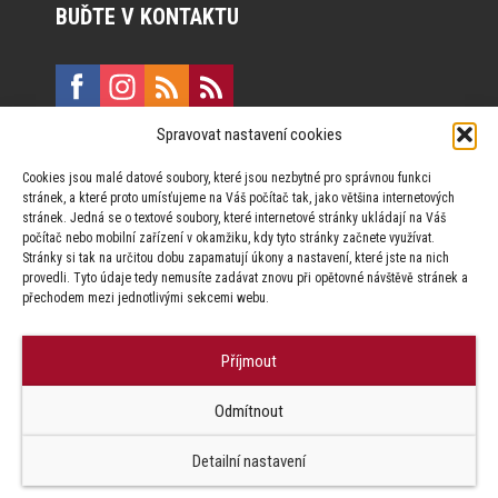
BUĎTE V KONTAKTU
Spravovat nastavení cookies
E:
marketing@formfactory.cz
Cookies jsou malé datové soubory, které jsou nezbytné pro správnou funkci
Vinohradská 190, 130 00 Praha 3
stránek, a které proto umísťujeme na Váš počítač tak, jako většina internetových
stránek. Jedná se o textové soubory, které internetové stránky ukládají na Váš
počítač nebo mobilní zařízení v okamžiku, kdy tyto stránky začnete využívat.
Za publikovaný obsah odpovídají jednotliví autoři.
Stránky si tak na určitou dobu zapamatují úkony a nastavení, které jste na nich
provedli. Tyto údaje tedy nemusíte zadávat znovu při opětovné návštěvě stránek a
přechodem mezi jednotlivými sekcemi webu.
Příjmout
© Form Factory s.r.o.,
Odmítnout
Jakékoliv užití obsahu, včetně převzetí článků je bez souhlasu Form
Factory s.r.o. zapovězeno.
Detailní nastavení