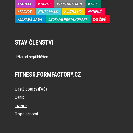
TABATA
TANEC
TESTOSTERON
TIPY
TRENDY
TUTORIALS
ULTRA HD
VTIPNÉ
ZDRAVÁ ZÁDA
ZDRAVÉ PROTAHOVÁNÍ
ŽIVĚ
STAV ČLENSTVÍ
Uživatel nepřihlášen
FITNESS.FORMFACTORY.CZ
Časté dotazy (FAQ)
Ceník
Inzerce
O společnosti