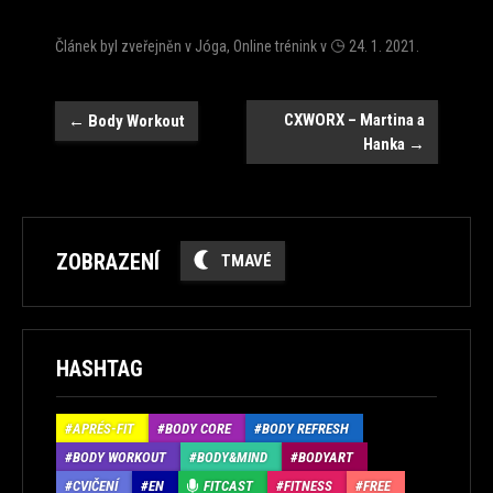
Článek byl zveřejněn v
Jóga
,
Online trénink
v
24. 1. 2021
.
Navigace
CXWORX – Martina a
←
Body Workout
Hanka
→
ZOBRAZENÍ
TMAVÉ
HASHTAG
APRÉS-FIT
BODY CORE
BODY REFRESH
BODY WORKOUT
BODY&MIND
BODYART
CVIČENÍ
EN
FITCAST
FITNESS
FREE