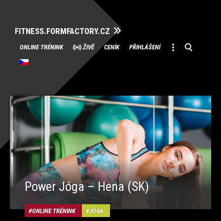
FITNESS.FORMFACTORY.CZ
Přeskočit
ONLINE TRÉNINK
ŽIVĚ
CENÍK
PŘIHLÁŠENÍ
na
obsah
Power Jóga – Hena (SK)
ONLINE TRÉNINK
JÓGA