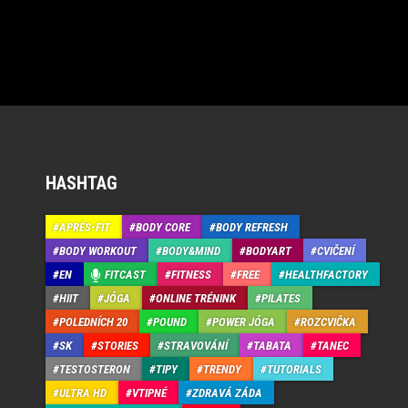
HASHTAG
APRÉS-FIT
BODY CORE
BODY REFRESH
BODY WORKOUT
BODY&MIND
BODYART
CVIČENÍ
EN
FITCAST
FITNESS
FREE
HEALTHFACTORY
HIIT
JÓGA
ONLINE TRÉNINK
PILATES
POLEDNÍCH 20
POUND
POWER JÓGA
ROZCVIČKA
SK
STORIES
STRAVOVÁNÍ
TABATA
TANEC
TESTOSTERON
TIPY
TRENDY
TUTORIALS
ULTRA HD
VTIPNÉ
ZDRAVÁ ZÁDA