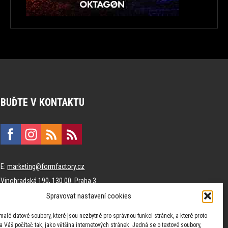
BUĎTE V KONTAKTU
E:
marketing@formfactory.cz
Vinohradská 190, 130 00 Praha 3
Spravovat nastavení cookies
Za publikovaný obsah odpovídají jednotliví autoři.
malé datové soubory, které jsou nezbytné pro správnou funkci stránek, a které proto
 Váš počítač tak, jako většina internetových stránek. Jedná se o textové soubory,