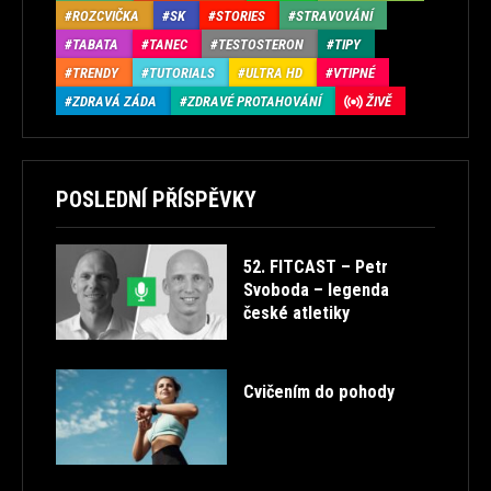
ROZCVIČKA
SK
STORIES
STRAVOVÁNÍ
TABATA
TANEC
TESTOSTERON
TIPY
TRENDY
TUTORIALS
ULTRA HD
VTIPNÉ
ZDRAVÁ ZÁDA
ZDRAVÉ PROTAHOVÁNÍ
ŽIVĚ
POSLEDNÍ PŘÍSPĚVKY
52. FITCAST – Petr
Svoboda – legenda
české atletiky
Cvičením do pohody