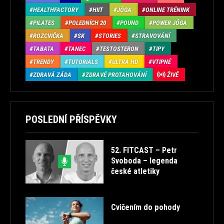
HEALTHFACTORY
HIIT
JÓGA
ONLINE TRÉNINK
PILATES
POLEDNÍCH 20
POUND
POWER JÓGA
ROZCVIČKA
SK
STORIES
STRAVOVÁNÍ
TABATA
TANEC
TESTOSTERON
TIPY
TRENDY
TUTORIALS
ULTRA HD
VTIPNÉ
ZDRAVÁ ZÁDA
ZDRAVÉ PROTAHOVÁNÍ
ŽIVĚ
POSLEDNÍ PŘÍSPĚVKY
52. FITCAST – Petr
Svoboda – legenda
české atletiky
Cvičením do pohody