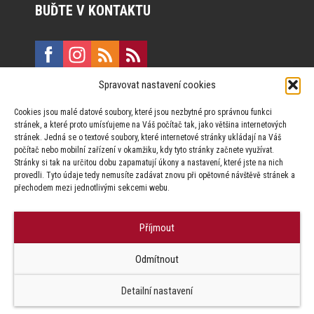
BUĎTE V KONTAKTU
Spravovat nastavení cookies
E:
marketing@formfactory.cz
Cookies jsou malé datové soubory, které jsou nezbytné pro správnou funkci
Vinohradská 190, 130 00 Praha 3
stránek, a které proto umísťujeme na Váš počítač tak, jako většina internetových
stránek. Jedná se o textové soubory, které internetové stránky ukládají na Váš
počítač nebo mobilní zařízení v okamžiku, kdy tyto stránky začnete využívat.
Za publikovaný obsah odpovídají jednotliví autoři.
Stránky si tak na určitou dobu zapamatují úkony a nastavení, které jste na nich
provedli. Tyto údaje tedy nemusíte zadávat znovu při opětovné návštěvě stránek a
přechodem mezi jednotlivými sekcemi webu.
Příjmout
© Form Factory s.r.o.,
Odmítnout
Jakékoliv užití obsahu, včetně převzetí článků je bez souhlasu Form
Factory s.r.o. zapovězeno.
Detailní nastavení