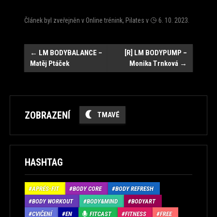
Článek byl zveřejněn v
Online trénink
,
Pilates
v
6. 10. 2023
.
Navigace
←
LM BODYBALANCE –
[R] LM BODYPUMP –
Matěj Ptáček
Monika Trnková
→
ZOBRAZENÍ
TMAVÉ
HASHTAG
APRÉS-FIT
BODY CORE
BODY REFRESH
BODY WORKOUT
BODY&MIND
BODYART
CVIČENÍ
EN
FITCAST
FITNESS
FREE