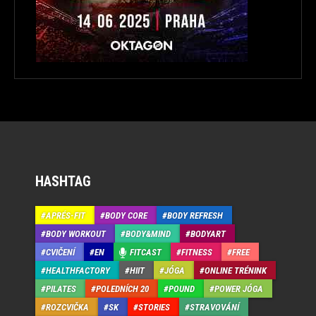
HASHTAG
APRÉS-FIT
BODY CORE
BODY REFRESH
BODY WORKOUT
BODY&MIND
BODYART
CVIČENÍ
EN
FITCAST
FITNESS
FREE
HEALTHFACTORY
HIIT
JÓGA
ONLINE TRÉNINK
PILATES
POLEDNÍCH 20
POUND
POWER JÓGA
ROZCVIČKA
SK
STORIES
STRAVOVÁNÍ