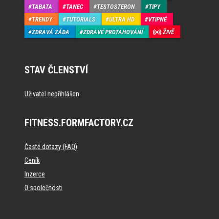
TABATA
TANEC
TESTOSTERON
TIPY
TRENDY
TUTORIALS
ULTRA HD
VTIPNÉ
ZDRAVÁ ZÁDA
ZDRAVÉ PROTAHOVÁNÍ
ŽIVĚ
STAV ČLENSTVÍ
Uživatel nepřihlášen
FITNESS.FORMFACTORY.CZ
Časté dotazy (FAQ)
Ceník
Inzerce
O společnosti