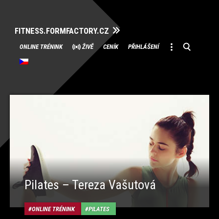
FITNESS.FORMFACTORY.CZ
Přeskočit
ONLINE TRÉNINK
ŽIVĚ
CENÍK
PŘIHLÁŠENÍ
na
obsah
Pilates – Tereza Vašutová
ONLINE TRÉNINK
PILATES