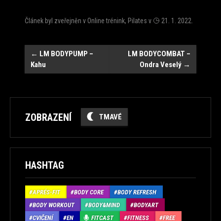
Článek byl zveřejněn v
Online trénink
,
Pilates
v
21. 1. 2022
.
Navigace
←
LM BODYPUMP –
LM BODYCOMBAT –
Kahu
Ondra Veselý
→
ZOBRAZENÍ
TMAVÉ
HASHTAG
APRÉS-FIT
BODY CORE
BODY REFRESH
BODY WORKOUT
BODY&MIND
BODYART
CVIČENÍ
EN
FITCAST
FITNESS
FREE