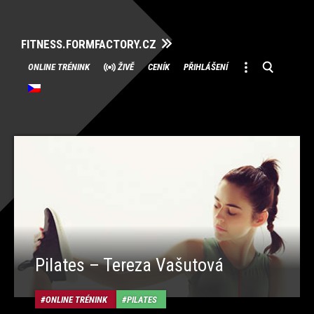
FITNESS.FORMFACTORY.CZ
Přeskočit
ONLINE TRÉNINK
ŽIVĚ
CENÍK
PŘIHLÁŠENÍ
na
obsah
Pilates – Tereza Vašutová
ONLINE TRÉNINK
PILATES