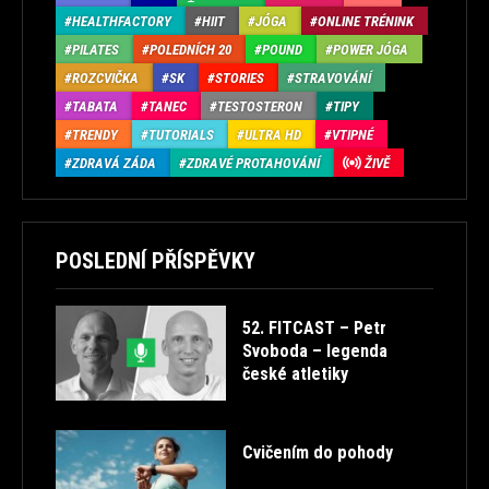
HEALTHFACTORY
HIIT
JÓGA
ONLINE TRÉNINK
PILATES
POLEDNÍCH 20
POUND
POWER JÓGA
ROZCVIČKA
SK
STORIES
STRAVOVÁNÍ
TABATA
TANEC
TESTOSTERON
TIPY
TRENDY
TUTORIALS
ULTRA HD
VTIPNÉ
ZDRAVÁ ZÁDA
ZDRAVÉ PROTAHOVÁNÍ
ŽIVĚ
POSLEDNÍ PŘÍSPĚVKY
52. FITCAST – Petr
Svoboda – legenda
české atletiky
Cvičením do pohody