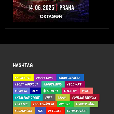
HASHTAG
APRÉS-FIT
BODY CORE
BODY REFRESH
BODY WORKOUT
BODY&MIND
BODYART
CVIČENÍ
EN
FITCAST
FITNESS
FREE
HEALTHFACTORY
HIIT
JÓGA
ONLINE TRÉNINK
PILATES
POLEDNÍCH 20
POUND
POWER JÓGA
ROZCVIČKA
SK
STORIES
STRAVOVÁNÍ