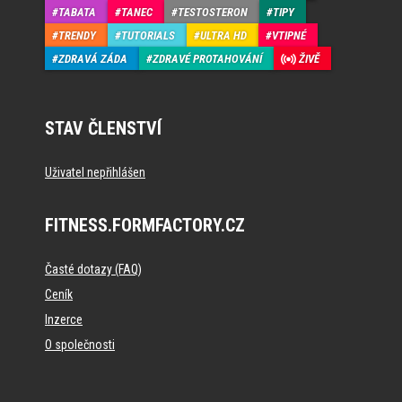
TABATA
TANEC
TESTOSTERON
TIPY
TRENDY
TUTORIALS
ULTRA HD
VTIPNÉ
ZDRAVÁ ZÁDA
ZDRAVÉ PROTAHOVÁNÍ
ŽIVĚ
STAV ČLENSTVÍ
Uživatel nepřihlášen
FITNESS.FORMFACTORY.CZ
Časté dotazy (FAQ)
Ceník
Inzerce
O společnosti