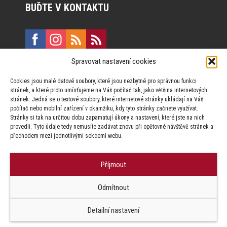
BUĎTE V KONTAKTU
Spravovat nastavení cookies
E:
marketing@formfactory.cz
Cookies jsou malé datové soubory, které jsou nezbytné pro správnou funkci
Vinohradská 190, 130 00 Praha 3
stránek, a které proto umísťujeme na Váš počítač tak, jako většina internetových
stránek. Jedná se o textové soubory, které internetové stránky ukládají na Váš
počítač nebo mobilní zařízení v okamžiku, kdy tyto stránky začnete využívat.
Za publikovaný obsah odpovídají jednotliví autoři.
Stránky si tak na určitou dobu zapamatují úkony a nastavení, které jste na nich
provedli. Tyto údaje tedy nemusíte zadávat znovu při opětovné návštěvě stránek a
přechodem mezi jednotlivými sekcemi webu.
Příjmout
© Form Factory s.r.o.,
Odmítnout
Jakékoliv užití obsahu, včetně převzetí článků je bez souhlasu Form
Factory s.r.o. zapovězeno.
Detailní nastavení