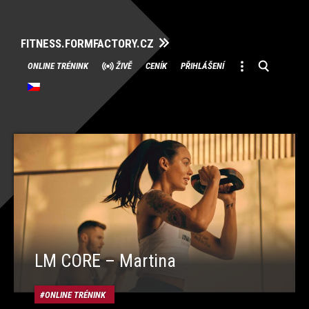
FITNESS.FORMFACTORY.CZ
Přeskočit
ONLINE TRÉNINK
ŽIVĚ
CENÍK
PŘIHLÁŠENÍ
na
obsah
LM CORE – Martina
ONLINE TRÉNINK