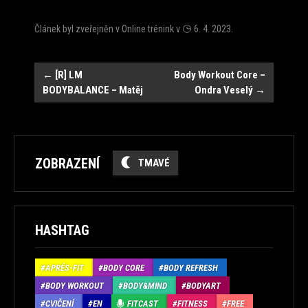
Článek byl zveřejněn v
Online trénink
v
6. 4. 2023
.
Navigace
←
[R] LM
Body Workout Core –
BODYBALANCE – Matěj
Ondra Veselý
→
ZOBRAZENÍ
TMAVÉ
HASHTAG
APRÉS-FIT
BODY CORE
BODY REFRESH
BODY WORKOUT
BODY&MIND
BODYART
CVIČENÍ
EN
FITCAST
FITNESS
FREE