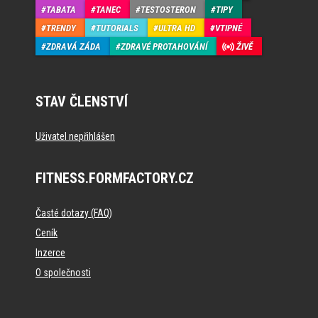
TABATA
TANEC
TESTOSTERON
TIPY
TRENDY
TUTORIALS
ULTRA HD
VTIPNÉ
ZDRAVÁ ZÁDA
ZDRAVÉ PROTAHOVÁNÍ
ŽIVĚ
STAV ČLENSTVÍ
Uživatel nepřihlášen
FITNESS.FORMFACTORY.CZ
Časté dotazy (FAQ)
Ceník
Inzerce
O společnosti