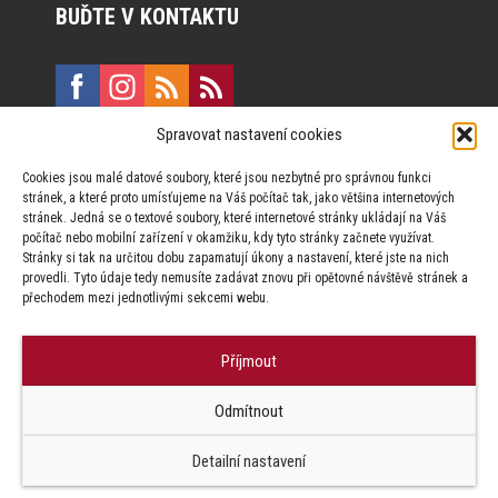
BUĎTE V KONTAKTU
Spravovat nastavení cookies
E:
marketing@formfactory.cz
Cookies jsou malé datové soubory, které jsou nezbytné pro správnou funkci
Vinohradská 190, 130 00 Praha 3
stránek, a které proto umísťujeme na Váš počítač tak, jako většina internetových
stránek. Jedná se o textové soubory, které internetové stránky ukládají na Váš
počítač nebo mobilní zařízení v okamžiku, kdy tyto stránky začnete využívat.
Za publikovaný obsah odpovídají jednotliví autoři.
Stránky si tak na určitou dobu zapamatují úkony a nastavení, které jste na nich
provedli. Tyto údaje tedy nemusíte zadávat znovu při opětovné návštěvě stránek a
přechodem mezi jednotlivými sekcemi webu.
Příjmout
© Form Factory s.r.o.,
Odmítnout
Jakékoliv užití obsahu, včetně převzetí článků je bez souhlasu Form
Factory s.r.o. zapovězeno.
Detailní nastavení