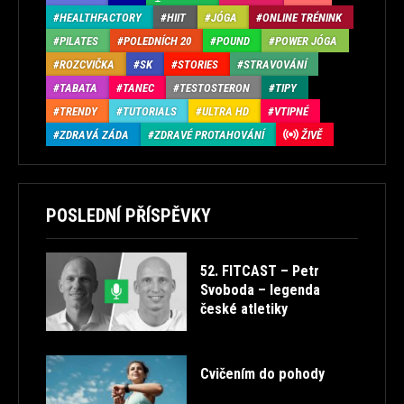
HEALTHFACTORY
HIIT
JÓGA
ONLINE TRÉNINK
PILATES
POLEDNÍCH 20
POUND
POWER JÓGA
ROZCVIČKA
SK
STORIES
STRAVOVÁNÍ
TABATA
TANEC
TESTOSTERON
TIPY
TRENDY
TUTORIALS
ULTRA HD
VTIPNÉ
ZDRAVÁ ZÁDA
ZDRAVÉ PROTAHOVÁNÍ
ŽIVĚ
POSLEDNÍ PŘÍSPĚVKY
52. FITCAST – Petr
Svoboda – legenda
české atletiky
Cvičením do pohody