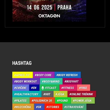
HASHTAG
APRÉS-FIT
BODY CORE
BODY REFRESH
BODY WORKOUT
BODY&MIND
BODYART
CVIČENÍ
EN
FITCAST
FITNESS
FREE
HEALTHFACTORY
HIIT
JÓGA
ONLINE TRÉNINK
PILATES
POLEDNÍCH 20
POUND
POWER JÓGA
ROZCVIČKA
SK
STORIES
STRAVOVÁNÍ