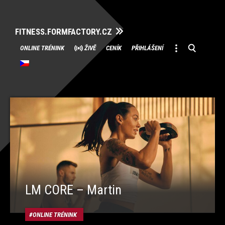
FITNESS.FORMFACTORY.CZ
Přeskočit
ONLINE TRÉNINK
ŽIVĚ
CENÍK
PŘIHLÁŠENÍ
na
obsah
LM CORE – Martin
ONLINE TRÉNINK