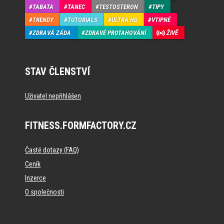
TABATA
TANEC
TESTOSTERON
TIPY
TRENDY
TUTORIALS
ULTRA HD
VTIPNÉ
ZDRAVÁ ZÁDA
ZDRAVÉ PROTAHOVÁNÍ
ŽIVĚ
STAV ČLENSTVÍ
Uživatel nepřihlášen
FITNESS.FORMFACTORY.CZ
Časté dotazy (FAQ)
Ceník
Inzerce
O společnosti