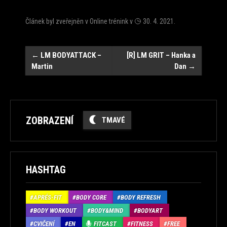
Článek byl zveřejněn v
Online trénink
v
30. 4. 2021
.
Navigace
←
LM BODYATTACK –
[R] LM GRIT – Hanka a
Martin
Dan
→
ZOBRAZENÍ
TMAVÉ
HASHTAG
APRÉS-FIT
BODY CORE
BODY REFRESH
BODY WORKOUT
BODY&MIND
BODYART
CVIČENÍ
EN
FITCAST
FITNESS
FREE