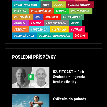
HEALTHFACTORY
HIIT
JÓGA
ONLINE TRÉNINK
PILATES
POLEDNÍCH 20
POUND
POWER JÓGA
ROZCVIČKA
SK
STORIES
STRAVOVÁNÍ
TABATA
TANEC
TESTOSTERON
TIPY
TRENDY
TUTORIALS
ULTRA HD
VTIPNÉ
ZDRAVÁ ZÁDA
ZDRAVÉ PROTAHOVÁNÍ
ŽIVĚ
POSLEDNÍ PŘÍSPĚVKY
52. FITCAST – Petr
Svoboda – legenda
české atletiky
Cvičením do pohody