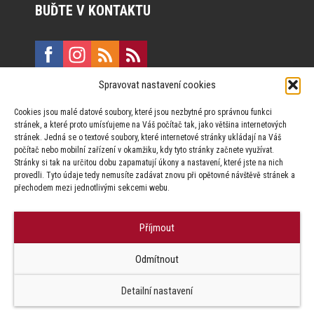
BUĎTE V KONTAKTU
Spravovat nastavení cookies
E:
marketing@formfactory.cz
Cookies jsou malé datové soubory, které jsou nezbytné pro správnou funkci
Vinohradská 190, 130 00 Praha 3
stránek, a které proto umísťujeme na Váš počítač tak, jako většina internetových
stránek. Jedná se o textové soubory, které internetové stránky ukládají na Váš
počítač nebo mobilní zařízení v okamžiku, kdy tyto stránky začnete využívat.
Za publikovaný obsah odpovídají jednotliví autoři.
Stránky si tak na určitou dobu zapamatují úkony a nastavení, které jste na nich
provedli. Tyto údaje tedy nemusíte zadávat znovu při opětovné návštěvě stránek a
přechodem mezi jednotlivými sekcemi webu.
Příjmout
© Form Factory s.r.o.,
Odmítnout
Jakékoliv užití obsahu, včetně převzetí článků je bez souhlasu Form
Factory s.r.o. zapovězeno.
Detailní nastavení