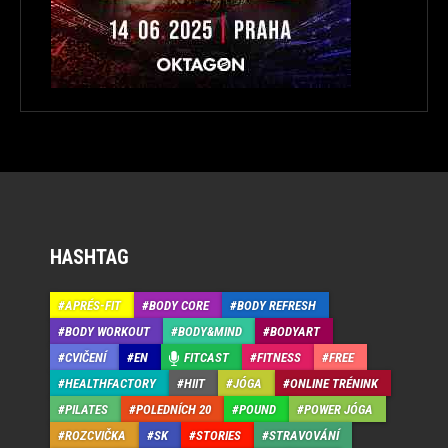
HASHTAG
APRÉS-FIT
BODY CORE
BODY REFRESH
BODY WORKOUT
BODY&MIND
BODYART
CVIČENÍ
EN
FITCAST
FITNESS
FREE
HEALTHFACTORY
HIIT
JÓGA
ONLINE TRÉNINK
PILATES
POLEDNÍCH 20
POUND
POWER JÓGA
ROZCVIČKA
SK
STORIES
STRAVOVÁNÍ