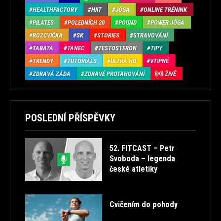
HEALTHFACTORY
HIIT
JÓGA
ONLINE TRÉNINK
PILATES
POLEDNÍCH 20
POUND
POWER JÓGA
ROZCVIČKA
SK
STORIES
STRAVOVÁNÍ
TABATA
TANEC
TESTOSTERON
TIPY
TRENDY
TUTORIALS
ULTRA HD
VTIPNÉ
ZDRAVÁ ZÁDA
ZDRAVÉ PROTAHOVÁNÍ
ŽIVĚ
POSLEDNÍ PŘÍSPĚVKY
52. FITCAST – Petr
Svoboda – legenda
české atletiky
Cvičením do pohody