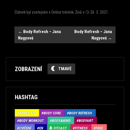
Článek byl zveřejněn v
Online trénink
,
Živě
v
26. 3. 2021
.
Navigace
←
Body Refresh – Jana
Body Refresh – Jana
Nagyová
Nagyová
→
ZOBRAZENÍ
TMAVÉ
HASHTAG
APRÉS-FIT
BODY CORE
BODY REFRESH
BODY WORKOUT
BODY&MIND
BODYART
CVIČENÍ
EN
FITCAST
FITNESS
FREE