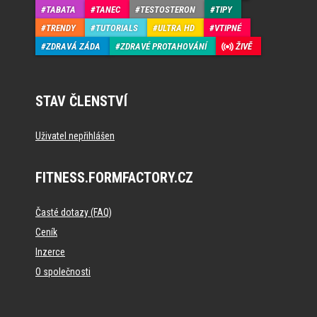
TABATA
TANEC
TESTOSTERON
TIPY
TRENDY
TUTORIALS
ULTRA HD
VTIPNÉ
ZDRAVÁ ZÁDA
ZDRAVÉ PROTAHOVÁNÍ
ŽIVĚ
STAV ČLENSTVÍ
Uživatel nepřihlášen
FITNESS.FORMFACTORY.CZ
Časté dotazy (FAQ)
Ceník
Inzerce
O společnosti