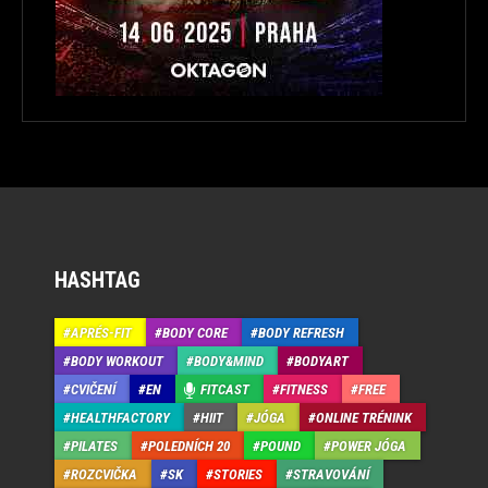
HASHTAG
APRÉS-FIT
BODY CORE
BODY REFRESH
BODY WORKOUT
BODY&MIND
BODYART
CVIČENÍ
EN
FITCAST
FITNESS
FREE
HEALTHFACTORY
HIIT
JÓGA
ONLINE TRÉNINK
PILATES
POLEDNÍCH 20
POUND
POWER JÓGA
ROZCVIČKA
SK
STORIES
STRAVOVÁNÍ