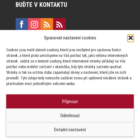
BUĎTE V KONTAKTU
Spravovat nastavení cookies
E:
marketing@formfactory.cz
Cookies jsou malé datové soubory, které jsou nezbytné pro správnou funkci
Vinohradská 190, 130 00 Praha 3
stránek, a které proto umísťujeme na Váš počítač tak, jako většina internetových
stránek. Jedná se o textové soubory, které internetové stránky ukládají na Váš
počítač nebo mobilní zařízení v okamžiku, kdy tyto stránky začnete využívat.
Za publikovaný obsah odpovídají jednotliví autoři.
Stránky si tak na určitou dobu zapamatují úkony a nastavení, které jste na nich
provedli. Tyto údaje tedy nemusíte zadávat znovu při opětovné návštěvě stránek a
přechodem mezi jednotlivými sekcemi webu.
Příjmout
© Form Factory s.r.o.,
Odmítnout
Jakékoliv užití obsahu, včetně převzetí článků je bez souhlasu Form
Factory s.r.o. zapovězeno.
Detailní nastavení