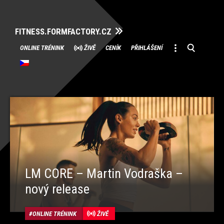
FITNESS.FORMFACTORY.CZ
Přeskočit
ONLINE TRÉNINK
ŽIVĚ
CENÍK
PŘIHLÁŠENÍ
na
obsah
LM CORE – Martin Vodraška –
nový release
ONLINE TRÉNINK
ŽIVĚ