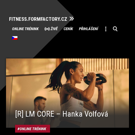
FITNESS.FORMFACTORY.CZ
Přeskočit
ONLINE TRÉNINK
ŽIVĚ
CENÍK
PŘIHLÁŠENÍ
na
obsah
[R] LM CORE – Hanka Volfová
ONLINE TRÉNINK