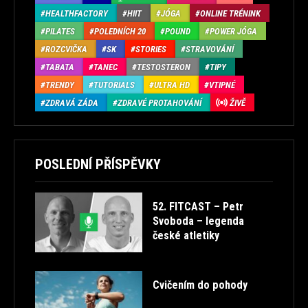
HEALTHFACTORY
HIIT
JÓGA
ONLINE TRÉNINK
PILATES
POLEDNÍCH 20
POUND
POWER JÓGA
ROZCVIČKA
SK
STORIES
STRAVOVÁNÍ
TABATA
TANEC
TESTOSTERON
TIPY
TRENDY
TUTORIALS
ULTRA HD
VTIPNÉ
ZDRAVÁ ZÁDA
ZDRAVÉ PROTAHOVÁNÍ
ŽIVĚ
POSLEDNÍ PŘÍSPĚVKY
52. FITCAST – Petr
Svoboda – legenda
české atletiky
Cvičením do pohody