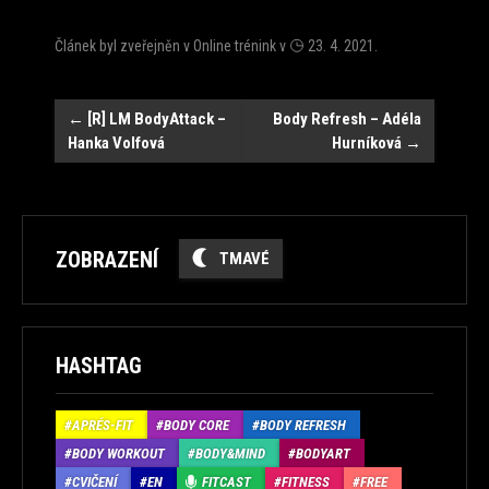
Článek byl zveřejněn v
Online trénink
v
23. 4. 2021
.
Navigace
←
[R] LM BodyAttack –
Body Refresh – Adéla
Hanka Volfová
Hurníková
→
ZOBRAZENÍ
TMAVÉ
HASHTAG
APRÉS-FIT
BODY CORE
BODY REFRESH
BODY WORKOUT
BODY&MIND
BODYART
CVIČENÍ
EN
FITCAST
FITNESS
FREE