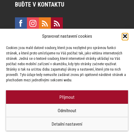
BUĎTE V KONTAKTU
Spravovat nastavení cookies
E:
marketing@formfactory.cz
Cookies jsou malé datové soubory, které jsou nezbytné pro správnou funkci
Vinohradská 190, 130 00 Praha 3
stránek, a které proto umísťujeme na Váš počítač tak, jako většina internetových
stránek. Jedná se o textové soubory, které internetové stránky ukládají na Váš
počítač nebo mobilní zařízení v okamžiku, kdy tyto stránky začnete využívat.
Za publikovaný obsah odpovídají jednotliví autoři.
Stránky si tak na určitou dobu zapamatují úkony a nastavení, které jste na nich
provedli. Tyto údaje tedy nemusíte zadávat znovu při opětovné návštěvě stránek a
přechodem mezi jednotlivými sekcemi webu.
Příjmout
© Form Factory s.r.o.,
Odmítnout
Jakékoliv užití obsahu, včetně převzetí článků je bez souhlasu Form
Factory s.r.o. zapovězeno.
Detailní nastavení