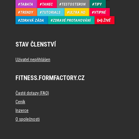
TABATA
TANEC
TESTOSTERON
TIPY
TRENDY
TUTORIALS
ULTRA HD
VTIPNÉ
ZDRAVÁ ZÁDA
ZDRAVÉ PROTAHOVÁNÍ
ŽIVĚ
STAV ČLENSTVÍ
Uživatel nepřihlášen
FITNESS.FORMFACTORY.CZ
Časté dotazy (FAQ)
Ceník
Inzerce
O společnosti