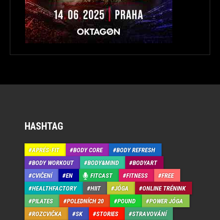
HASHTAG
APRÉS-FIT
BODY CORE
BODY REFRESH
BODY WORKOUT
BODY&MIND
BODYART
CVIČENÍ
EN
FITCAST
FITNESS
FREE
HEALTHFACTORY
HIIT
JÓGA
ONLINE TRÉNINK
PILATES
POLEDNÍCH 20
POUND
POWER JÓGA
ROZCVIČKA
SK
STORIES
STRAVOVÁNÍ