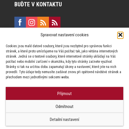
BUĎTE V KONTAKTU
Spravovat nastavení cookies
E:
marketing@formfactory.cz
Cookies jsou malé datové soubory, které jsou nezbytné pro správnou funkci
Vinohradská 190, 130 00 Praha 3
stránek, a které proto umísťujeme na Váš počítač tak, jako většina internetových
stránek. Jedná se o textové soubory, které internetové stránky ukládají na Váš
počítač nebo mobilní zařízení v okamžiku, kdy tyto stránky začnete využívat.
Za publikovaný obsah odpovídají jednotliví autoři.
Stránky si tak na určitou dobu zapamatují úkony a nastavení, které jste na nich
provedli. Tyto údaje tedy nemusíte zadávat znovu při opětovné návštěvě stránek a
přechodem mezi jednotlivými sekcemi webu.
Příjmout
© Form Factory s.r.o.,
Odmítnout
Jakékoliv užití obsahu, včetně převzetí článků je bez souhlasu Form
Factory s.r.o. zapovězeno.
Detailní nastavení