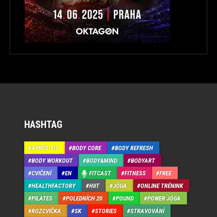
HASHTAG
APRÉS-FIT
BODY CORE
BODY REFRESH
BODY WORKOUT
BODY&MIND
BODYART
CVIČENÍ
EN
FITCAST
FITNESS
FREE
HEALTHFACTORY
HIIT
JÓGA
ONLINE TRÉNINK
PILATES
POLEDNÍCH 20
POUND
POWER JÓGA
ROZCVIČKA
SK
STORIES
STRAVOVÁNÍ