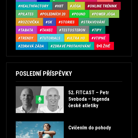
HEALTHFACTORY
HIIT
JÓGA
ONLINE TRÉNINK
PILATES
POLEDNÍCH 20
POUND
POWER JÓGA
ROZCVIČKA
SK
STORIES
STRAVOVÁNÍ
TABATA
TANEC
TESTOSTERON
TIPY
TRENDY
TUTORIALS
ULTRA HD
VTIPNÉ
ZDRAVÁ ZÁDA
ZDRAVÉ PROTAHOVÁNÍ
ŽIVĚ
POSLEDNÍ PŘÍSPĚVKY
52. FITCAST – Petr
Svoboda – legenda
české atletiky
Cvičením do pohody