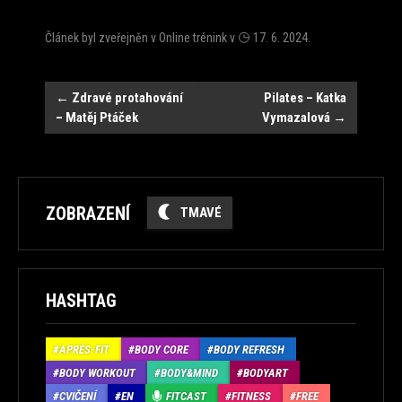
Článek byl zveřejněn v
Online trénink
v
17. 6. 2024
.
Navigace
←
Zdravé protahování
Pilates – Katka
– Matěj Ptáček
Vymazalová
→
ZOBRAZENÍ
TMAVÉ
HASHTAG
APRÉS-FIT
BODY CORE
BODY REFRESH
BODY WORKOUT
BODY&MIND
BODYART
CVIČENÍ
EN
FITCAST
FITNESS
FREE