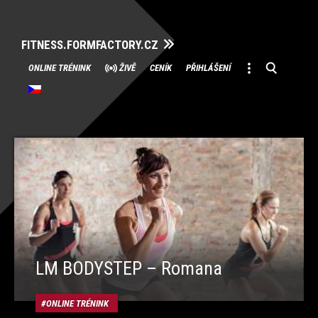
FITNESS.FORMFACTORY.CZ
Přeskočit
ONLINE TRÉNINK
ŽIVĚ
CENÍK
PŘIHLÁŠENÍ
na
obsah
LM BODYSTEP – Romana
ONLINE TRÉNINK