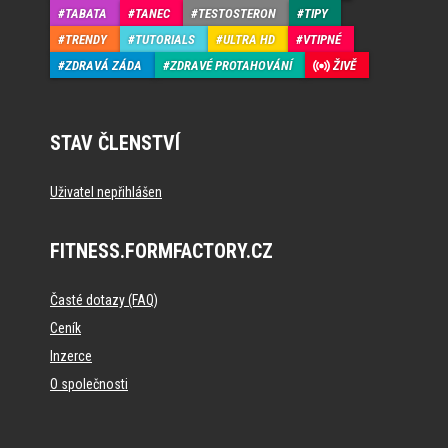
TABATA
TANEC
TESTOSTERON
TIPY
TRENDY
TUTORIALS
ULTRA HD
VTIPNÉ
ZDRAVÁ ZÁDA
ZDRAVÉ PROTAHOVÁNÍ
ŽIVĚ
STAV ČLENSTVÍ
Uživatel nepřihlášen
FITNESS.FORMFACTORY.CZ
Časté dotazy (FAQ)
Ceník
Inzerce
O společnosti