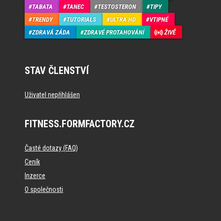
TABATA
TANEC
TESTOSTERON
TIPY
TRENDY
TUTORIALS
ULTRA HD
VTIPNÉ
ZDRAVÁ ZÁDA
ZDRAVÉ PROTAHOVÁNÍ
ŽIVĚ
STAV ČLENSTVÍ
Uživatel nepřihlášen
FITNESS.FORMFACTORY.CZ
Časté dotazy (FAQ)
Ceník
Inzerce
O společnosti