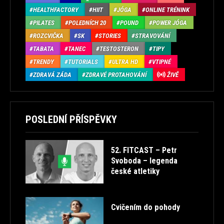
HEALTHFACTORY
HIIT
JÓGA
ONLINE TRÉNINK
PILATES
POLEDNÍCH 20
POUND
POWER JÓGA
ROZCVIČKA
SK
STORIES
STRAVOVÁNÍ
TABATA
TANEC
TESTOSTERON
TIPY
TRENDY
TUTORIALS
ULTRA HD
VTIPNÉ
ZDRAVÁ ZÁDA
ZDRAVÉ PROTAHOVÁNÍ
ŽIVĚ
POSLEDNÍ PŘÍSPĚVKY
52. FITCAST – Petr
Svoboda – legenda
české atletiky
Cvičením do pohody