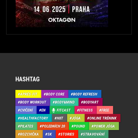
HASHTAG
APRÉS-FIT
BODY CORE
BODY REFRESH
BODY WORKOUT
BODY&MIND
BODYART
CVIČENÍ
EN
FITCAST
FITNESS
FREE
HEALTHFACTORY
HIIT
JÓGA
ONLINE TRÉNINK
PILATES
POLEDNÍCH 20
POUND
POWER JÓGA
ROZCVIČKA
SK
STORIES
STRAVOVÁNÍ