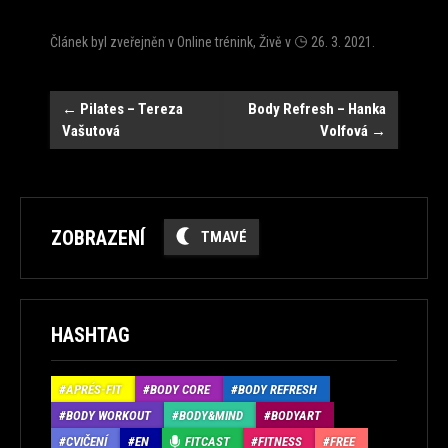
Článek byl zveřejněn v
Online trénink
,
Živě
v
26. 3. 2021
.
Navigace
←
Pilates – Tereza
Body Refresh – Hanka
Vašutová
Volfová
→
ZOBRAZENÍ
TMAVÉ
HASHTAG
APRÉS-FIT
BODY CORE
BODY REFRESH
BODY WORKOUT
BODY&MIND
BODYART
CVIČENÍ
EN
FITCAST
FITNESS
FREE