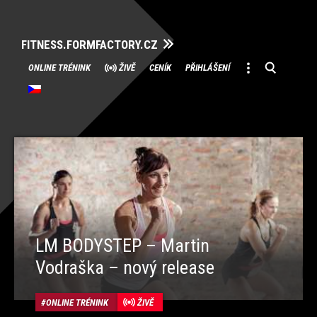
FITNESS.FORMFACTORY.CZ
Přeskočit
ONLINE TRÉNINK
ŽIVĚ
CENÍK
PŘIHLÁŠENÍ
na
obsah
LM BODYSTEP – Martin
Vodraška – nový release
ONLINE TRÉNINK
ŽIVĚ