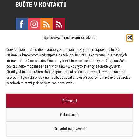
BUĎTE V KONTAKTU
Spravovat nastavení cookies
E:
marketing@formfactory.cz
Cookies jsou malé datové soubory, které jsou nezbytné pro správnou funkci
Vinohradská 190, 130 00 Praha 3
stránek, a které proto umísťujeme na Váš počítač tak, jako většina internetových
stránek. Jedná se o textové soubory, které internetové stránky ukládají na Váš
počítač nebo mobilní zařízení v okamžiku, kdy tyto stránky začnete využívat.
Za publikovaný obsah odpovídají jednotliví autoři.
Stránky si tak na určitou dobu zapamatují úkony a nastavení, které jste na nich
provedli. Tyto údaje tedy nemusíte zadávat znovu při opětovné návštěvě stránek a
přechodem mezi jednotlivými sekcemi webu.
Příjmout
© Form Factory s.r.o.,
Odmítnout
Jakékoliv užití obsahu, včetně převzetí článků je bez souhlasu Form
Factory s.r.o. zapovězeno.
Detailní nastavení