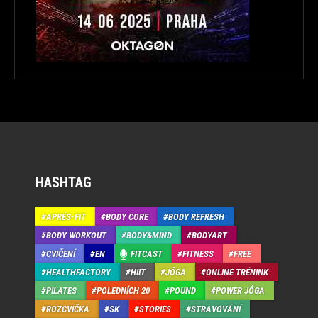
HASHTAG
APRÉS-FIT
BODY CORE
BODY REFRESH
BODY WORKOUT
BODY&MIND
BODYART
CVIČENÍ
EN
FITCAST
FITNESS
FREE
HEALTHFACTORY
HIIT
JÓGA
ONLINE TRÉNINK
PILATES
POLEDNÍCH 20
POUND
POWER JÓGA
ROZCVIČKA
SK
STORIES
STRAVOVÁNÍ