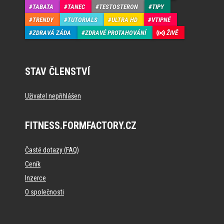
TABATA
TANEC
TESTOSTERON
TIPY
TRENDY
TUTORIALS
ULTRA HD
VTIPNÉ
ZDRAVÁ ZÁDA
ZDRAVÉ PROTAHOVÁNÍ
ŽIVĚ
STAV ČLENSTVÍ
Uživatel nepřihlášen
FITNESS.FORMFACTORY.CZ
Časté dotazy (FAQ)
Ceník
Inzerce
O společnosti