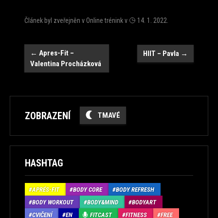
Článek byl zveřejněn v
Online trénink
v
14. 1. 2022
.
Navigace
←
Apres-Fit –
HIIT – Pavla
→
Valentina Procházková
ZOBRAZENÍ
TMAVÉ
HASHTAG
APRÉS-FIT
BODY CORE
BODY REFRESH
BODY WORKOUT
BODY&MIND
BODYART
CVIČENÍ
EN
FITCAST
FITNESS
FREE