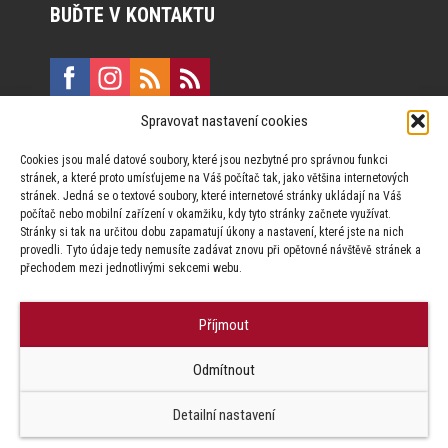
BUĎTE V KONTAKTU
Spravovat nastavení cookies
E:
marketing@formfactory.cz
Cookies jsou malé datové soubory, které jsou nezbytné pro správnou funkci
Vinohradská 190, 130 00 Praha 3
stránek, a které proto umísťujeme na Váš počítač tak, jako většina internetových
stránek. Jedná se o textové soubory, které internetové stránky ukládají na Váš
počítač nebo mobilní zařízení v okamžiku, kdy tyto stránky začnete využívat.
Za publikovaný obsah odpovídají jednotliví autoři.
Stránky si tak na určitou dobu zapamatují úkony a nastavení, které jste na nich
provedli. Tyto údaje tedy nemusíte zadávat znovu při opětovné návštěvě stránek a
přechodem mezi jednotlivými sekcemi webu.
Příjmout
© Form Factory s.r.o.,
Odmítnout
Jakékoliv užití obsahu, včetně převzetí článků je bez souhlasu Form
Factory s.r.o. zapovězeno.
Detailní nastavení