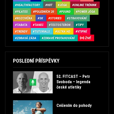
HEALTHFACTORY
HIIT
JÓGA
ONLINE TRÉNINK
PILATES
POLEDNÍCH 20
POUND
POWER JÓGA
ROZCVIČKA
SK
STORIES
STRAVOVÁNÍ
TABATA
TANEC
TESTOSTERON
TIPY
TRENDY
TUTORIALS
ULTRA HD
VTIPNÉ
ZDRAVÁ ZÁDA
ZDRAVÉ PROTAHOVÁNÍ
ŽIVĚ
POSLEDNÍ PŘÍSPĚVKY
52. FITCAST – Petr
Svoboda – legenda
české atletiky
Cvičením do pohody