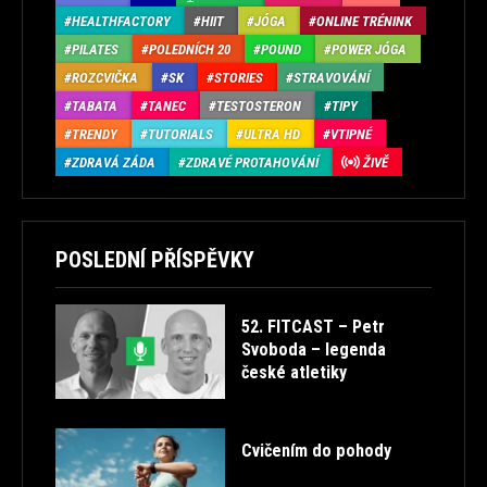
HEALTHFACTORY
HIIT
JÓGA
ONLINE TRÉNINK
PILATES
POLEDNÍCH 20
POUND
POWER JÓGA
ROZCVIČKA
SK
STORIES
STRAVOVÁNÍ
TABATA
TANEC
TESTOSTERON
TIPY
TRENDY
TUTORIALS
ULTRA HD
VTIPNÉ
ZDRAVÁ ZÁDA
ZDRAVÉ PROTAHOVÁNÍ
ŽIVĚ
POSLEDNÍ PŘÍSPĚVKY
52. FITCAST – Petr
Svoboda – legenda
české atletiky
Cvičením do pohody