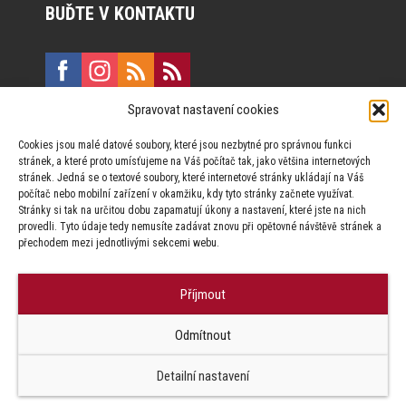
BUĎTE V KONTAKTU
Spravovat nastavení cookies
E:
marketing@formfactory.cz
Cookies jsou malé datové soubory, které jsou nezbytné pro správnou funkci
Vinohradská 190, 130 00 Praha 3
stránek, a které proto umísťujeme na Váš počítač tak, jako většina internetových
stránek. Jedná se o textové soubory, které internetové stránky ukládají na Váš
počítač nebo mobilní zařízení v okamžiku, kdy tyto stránky začnete využívat.
Za publikovaný obsah odpovídají jednotliví autoři.
Stránky si tak na určitou dobu zapamatují úkony a nastavení, které jste na nich
provedli. Tyto údaje tedy nemusíte zadávat znovu při opětovné návštěvě stránek a
přechodem mezi jednotlivými sekcemi webu.
Příjmout
© Form Factory s.r.o.,
Odmítnout
Jakékoliv užití obsahu, včetně převzetí článků je bez souhlasu Form
Factory s.r.o. zapovězeno.
Detailní nastavení