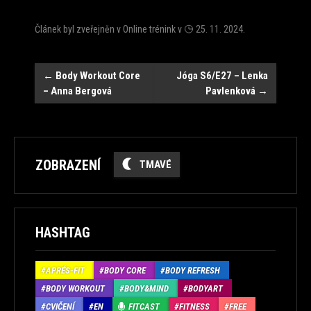
Článek byl zveřejněn v
Online trénink
v
25. 11. 2024
.
Navigace
←
Body Workout Core
Jóga S6/E27 – Lenka
– Anna Bergová
Pavlenková
→
ZOBRAZENÍ
TMAVÉ
HASHTAG
APRÉS-FIT
BODY CORE
BODY REFRESH
BODY WORKOUT
BODY&MIND
BODYART
CVIČENÍ
EN
FITCAST
FITNESS
FREE