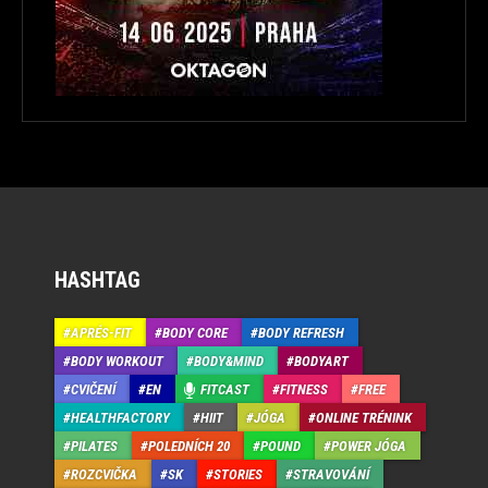
HASHTAG
APRÉS-FIT
BODY CORE
BODY REFRESH
BODY WORKOUT
BODY&MIND
BODYART
CVIČENÍ
EN
FITCAST
FITNESS
FREE
HEALTHFACTORY
HIIT
JÓGA
ONLINE TRÉNINK
PILATES
POLEDNÍCH 20
POUND
POWER JÓGA
ROZCVIČKA
SK
STORIES
STRAVOVÁNÍ