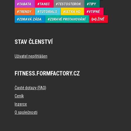
TABATA
TANEC
TESTOSTERON
TIPY
TRENDY
TUTORIALS
ULTRA HD
VTIPNÉ
ZDRAVÁ ZÁDA
ZDRAVÉ PROTAHOVÁNÍ
ŽIVĚ
STAV ČLENSTVÍ
Uživatel nepřihlášen
FITNESS.FORMFACTORY.CZ
Časté dotazy (FAQ)
Ceník
Inzerce
O společnosti