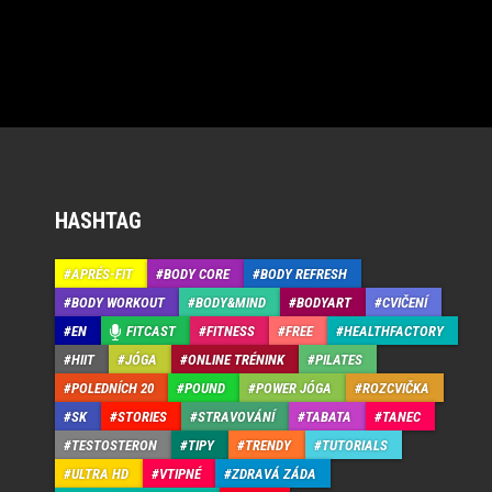
HASHTAG
APRÉS-FIT
BODY CORE
BODY REFRESH
BODY WORKOUT
BODY&MIND
BODYART
CVIČENÍ
EN
FITCAST
FITNESS
FREE
HEALTHFACTORY
HIIT
JÓGA
ONLINE TRÉNINK
PILATES
POLEDNÍCH 20
POUND
POWER JÓGA
ROZCVIČKA
SK
STORIES
STRAVOVÁNÍ
TABATA
TANEC
TESTOSTERON
TIPY
TRENDY
TUTORIALS
ULTRA HD
VTIPNÉ
ZDRAVÁ ZÁDA