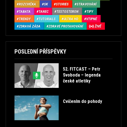
ROZCVIČKA
SK
STORIES
STRAVOVÁNÍ
TABATA
TANEC
TESTOSTERON
TIPY
TRENDY
TUTORIALS
ULTRA HD
VTIPNÉ
ZDRAVÁ ZÁDA
ZDRAVÉ PROTAHOVÁNÍ
ŽIVĚ
POSLEDNÍ PŘÍSPĚVKY
52. FITCAST – Petr
Svoboda – legenda
české atletiky
Cvičením do pohody