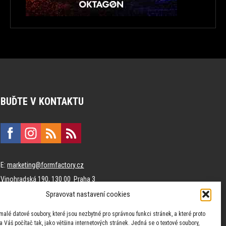
BUĎTE V KONTAKTU
E:
marketing@formfactory.cz
Vinohradská 190, 130 00 Praha 3
Spravovat nastavení cookies
Za publikovaný obsah odpovídají jednotliví autoři.
malé datové soubory, které jsou nezbytné pro správnou funkci stránek, a které proto
 Váš počítač tak, jako většina internetových stránek. Jedná se o textové soubory,