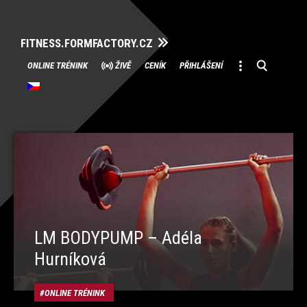
FITNESS.FORMFACTORY.CZ
Přeskočit
ONLINE TRÉNINK
ŽIVĚ
CENÍK
PŘIHLÁŠENÍ
na
obsah
LM BODYPUMP – Adéla
Hurníková
ONLINE TRÉNINK