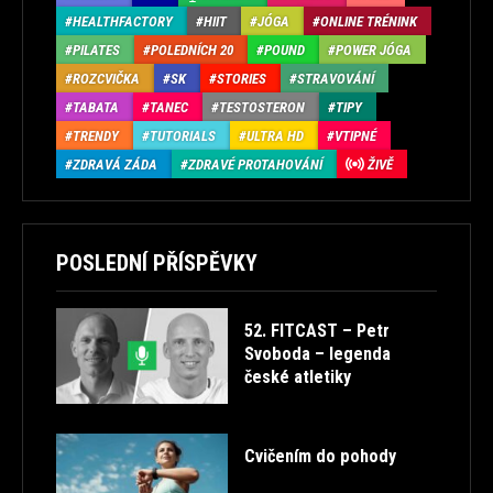
HEALTHFACTORY
HIIT
JÓGA
ONLINE TRÉNINK
PILATES
POLEDNÍCH 20
POUND
POWER JÓGA
ROZCVIČKA
SK
STORIES
STRAVOVÁNÍ
TABATA
TANEC
TESTOSTERON
TIPY
TRENDY
TUTORIALS
ULTRA HD
VTIPNÉ
ZDRAVÁ ZÁDA
ZDRAVÉ PROTAHOVÁNÍ
ŽIVĚ
POSLEDNÍ PŘÍSPĚVKY
52. FITCAST – Petr
Svoboda – legenda
české atletiky
Cvičením do pohody