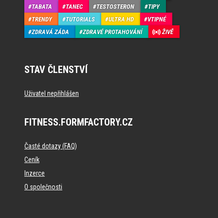
TABATA
TANEC
TESTOSTERON
TIPY
TRENDY
TUTORIALS
ULTRA HD
VTIPNÉ
ZDRAVÁ ZÁDA
ZDRAVÉ PROTAHOVÁNÍ
ŽIVĚ
STAV ČLENSTVÍ
Uživatel nepřihlášen
FITNESS.FORMFACTORY.CZ
Časté dotazy (FAQ)
Ceník
Inzerce
O společnosti