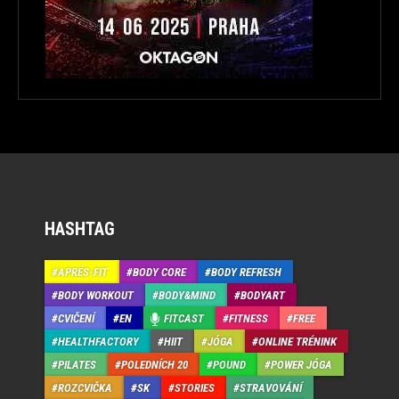
HASHTAG
APRÉS-FIT
BODY CORE
BODY REFRESH
BODY WORKOUT
BODY&MIND
BODYART
CVIČENÍ
EN
FITCAST
FITNESS
FREE
HEALTHFACTORY
HIIT
JÓGA
ONLINE TRÉNINK
PILATES
POLEDNÍCH 20
POUND
POWER JÓGA
ROZCVIČKA
SK
STORIES
STRAVOVÁNÍ