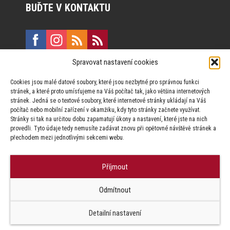
BUĎTE V KONTAKTU
Spravovat nastavení cookies
E:
marketing@formfactory.cz
Cookies jsou malé datové soubory, které jsou nezbytné pro správnou funkci
Vinohradská 190, 130 00 Praha 3
stránek, a které proto umísťujeme na Váš počítač tak, jako většina internetových
stránek. Jedná se o textové soubory, které internetové stránky ukládají na Váš
počítač nebo mobilní zařízení v okamžiku, kdy tyto stránky začnete využívat.
Za publikovaný obsah odpovídají jednotliví autoři.
Stránky si tak na určitou dobu zapamatují úkony a nastavení, které jste na nich
provedli. Tyto údaje tedy nemusíte zadávat znovu při opětovné návštěvě stránek a
přechodem mezi jednotlivými sekcemi webu.
Příjmout
© Form Factory s.r.o.,
Odmítnout
Jakékoliv užití obsahu, včetně převzetí článků je bez souhlasu Form
Factory s.r.o. zapovězeno.
Detailní nastavení