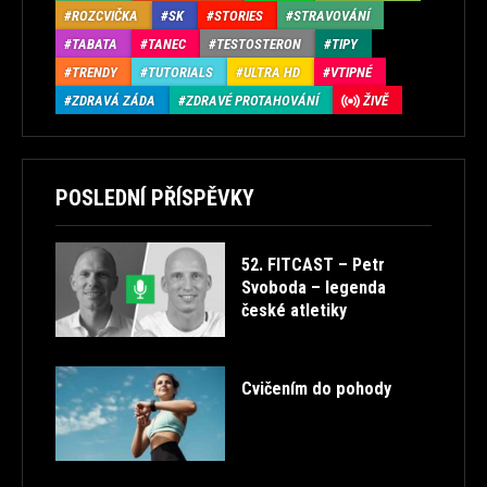
ROZCVIČKA
SK
STORIES
STRAVOVÁNÍ
TABATA
TANEC
TESTOSTERON
TIPY
TRENDY
TUTORIALS
ULTRA HD
VTIPNÉ
ZDRAVÁ ZÁDA
ZDRAVÉ PROTAHOVÁNÍ
ŽIVĚ
POSLEDNÍ PŘÍSPĚVKY
52. FITCAST – Petr
Svoboda – legenda
české atletiky
Cvičením do pohody