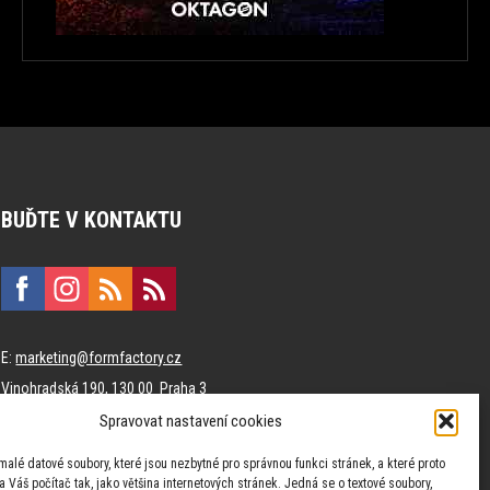
BUĎTE V KONTAKTU
E:
marketing@formfactory.cz
Vinohradská 190, 130 00 Praha 3
Spravovat nastavení cookies
Za publikovaný obsah odpovídají jednotliví autoři.
malé datové soubory, které jsou nezbytné pro správnou funkci stránek, a které proto
 Váš počítač tak, jako většina internetových stránek. Jedná se o textové soubory,