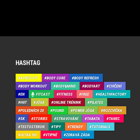
HASHTAG
APRÉS-FIT
BODY CORE
BODY REFRESH
BODY WORKOUT
BODY&MIND
BODYART
CVIČENÍ
EN
FITCAST
FITNESS
FREE
HEALTHFACTORY
HIIT
JÓGA
ONLINE TRÉNINK
PILATES
POLEDNÍCH 20
POUND
POWER JÓGA
ROZCVIČKA
SK
STORIES
STRAVOVÁNÍ
TABATA
TANEC
TESTOSTERON
TIPY
TRENDY
TUTORIALS
ULTRA HD
VTIPNÉ
ZDRAVÁ ZÁDA