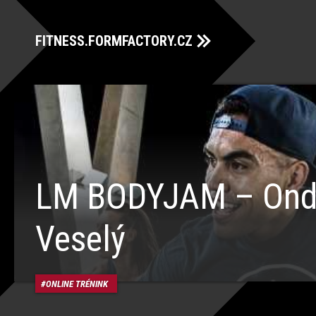
FITNESS.FORMFACTORY.CZ
LM BODYJAM – Ond
Veselý
ONLINE TRÉNINK