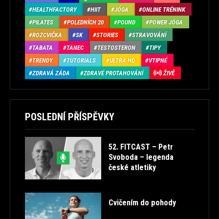
HEALTHFACTORY
HIIT
JÓGA
ONLINE TRÉNINK
PILATES
POLEDNÍCH 20
POUND
POWER JÓGA
ROZCVIČKA
SK
STORIES
STRAVOVÁNÍ
TABATA
TANEC
TESTOSTERON
TIPY
TRENDY
TUTORIALS
ULTRA HD
VTIPNÉ
ZDRAVÁ ZÁDA
ZDRAVÉ PROTAHOVÁNÍ
ŽIVĚ
POSLEDNÍ PŘÍSPĚVKY
52. FITCAST – Petr
Svoboda – legenda
české atletiky
Cvičením do pohody