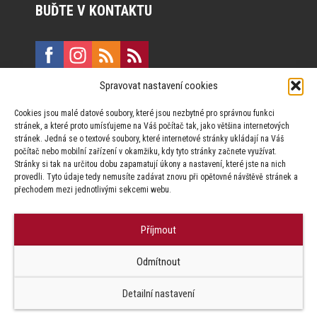
BUĎTE V KONTAKTU
Spravovat nastavení cookies
E:
marketing@formfactory.cz
Cookies jsou malé datové soubory, které jsou nezbytné pro správnou funkci
Vinohradská 190, 130 00 Praha 3
stránek, a které proto umísťujeme na Váš počítač tak, jako většina internetových
stránek. Jedná se o textové soubory, které internetové stránky ukládají na Váš
počítač nebo mobilní zařízení v okamžiku, kdy tyto stránky začnete využívat.
Za publikovaný obsah odpovídají jednotliví autoři.
Stránky si tak na určitou dobu zapamatují úkony a nastavení, které jste na nich
provedli. Tyto údaje tedy nemusíte zadávat znovu při opětovné návštěvě stránek a
přechodem mezi jednotlivými sekcemi webu.
Příjmout
© Form Factory s.r.o.,
Odmítnout
Jakékoliv užití obsahu, včetně převzetí článků je bez souhlasu Form
Factory s.r.o. zapovězeno.
Detailní nastavení