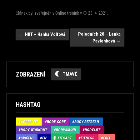
Článek byl zveřejněn v
Online trénink
v
23. 4. 2021
.
Navigace
Poledních 20 – Lenka
←
HIIT – Hanka Volfová
Pavlenková
→
ZOBRAZENÍ
TMAVÉ
HASHTAG
APRÉS-FIT
BODY CORE
BODY REFRESH
BODY WORKOUT
BODY&MIND
BODYART
CVIČENÍ
EN
FITCAST
FITNESS
FREE