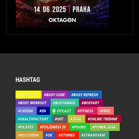
HASHTAG
APRÉS-FIT
BODY CORE
BODY REFRESH
BODY WORKOUT
BODY&MIND
BODYART
CVIČENÍ
EN
FITCAST
FITNESS
FREE
HEALTHFACTORY
HIIT
JÓGA
ONLINE TRÉNINK
PILATES
POLEDNÍCH 20
POUND
POWER JÓGA
ROZCVIČKA
SK
STORIES
STRAVOVÁNÍ