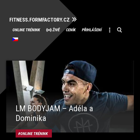
FITNESS.FORMFACTORY.CZ
Přeskočit
ONLINE TRÉNINK
ŽIVĚ
CENÍK
PŘIHLÁŠENÍ
na
obsah
LM BODYJAM – Adéla a
Dominika
ONLINE TRÉNINK