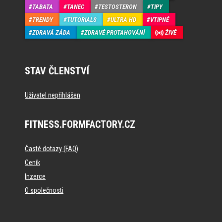
TABATA
TANEC
TESTOSTERON
TIPY
TRENDY
TUTORIALS
ULTRA HD
VTIPNÉ
ZDRAVÁ ZÁDA
ZDRAVÉ PROTAHOVÁNÍ
ŽIVĚ
STAV ČLENSTVÍ
Uživatel nepřihlášen
FITNESS.FORMFACTORY.CZ
Časté dotazy (FAQ)
Ceník
Inzerce
O společnosti