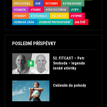
ROZCVIČKA
SK
STORIES
STRAVOVÁNÍ
TABATA
TANEC
TESTOSTERON
TIPY
TRENDY
TUTORIALS
ULTRA HD
VTIPNÉ
ZDRAVÁ ZÁDA
ZDRAVÉ PROTAHOVÁNÍ
ŽIVĚ
POSLEDNÍ PŘÍSPĚVKY
52. FITCAST – Petr
Svoboda – legenda
české atletiky
Cvičením do pohody