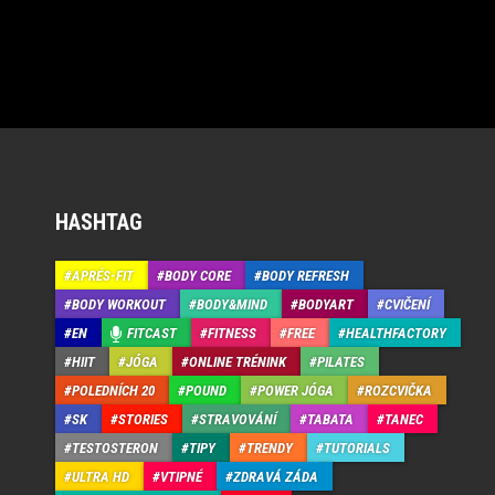
HASHTAG
APRÉS-FIT
BODY CORE
BODY REFRESH
BODY WORKOUT
BODY&MIND
BODYART
CVIČENÍ
EN
FITCAST
FITNESS
FREE
HEALTHFACTORY
HIIT
JÓGA
ONLINE TRÉNINK
PILATES
POLEDNÍCH 20
POUND
POWER JÓGA
ROZCVIČKA
SK
STORIES
STRAVOVÁNÍ
TABATA
TANEC
TESTOSTERON
TIPY
TRENDY
TUTORIALS
ULTRA HD
VTIPNÉ
ZDRAVÁ ZÁDA