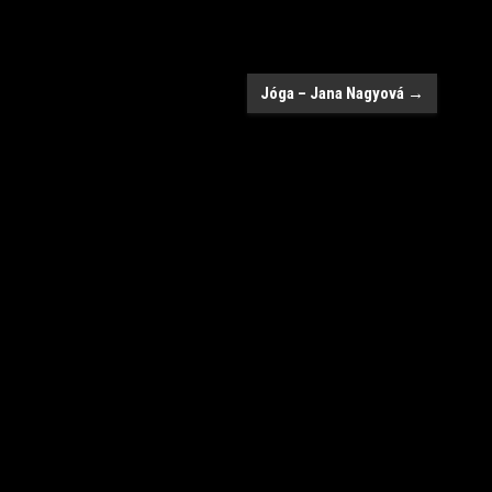
Jóga – Jana Nagyová
→