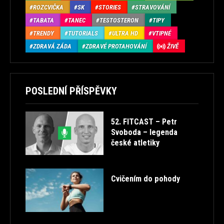
ROZCVIČKA
SK
STORIES
STRAVOVÁNÍ
TABATA
TANEC
TESTOSTERON
TIPY
TRENDY
TUTORIALS
ULTRA HD
VTIPNÉ
ZDRAVÁ ZÁDA
ZDRAVÉ PROTAHOVÁNÍ
ŽIVĚ
POSLEDNÍ PŘÍSPĚVKY
52. FITCAST – Petr
Svoboda – legenda
české atletiky
Cvičením do pohody