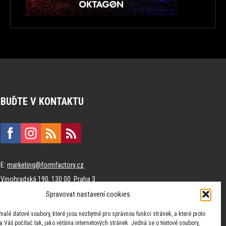
BUĎTE V KONTAKTU
E:
marketing@formfactory.cz
Vinohradská 190, 130 00 Praha 3
Spravovat nastavení cookies
Za publikovaný obsah odpovídají jednotliví autoři.
malé datové soubory, které jsou nezbytné pro správnou funkci stránek, a které proto
 Váš počítač tak, jako většina internetových stránek. Jedná se o textové soubory,