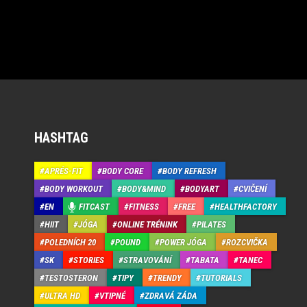
HASHTAG
APRÉS-FIT
BODY CORE
BODY REFRESH
BODY WORKOUT
BODY&MIND
BODYART
CVIČENÍ
EN
FITCAST
FITNESS
FREE
HEALTHFACTORY
HIIT
JÓGA
ONLINE TRÉNINK
PILATES
POLEDNÍCH 20
POUND
POWER JÓGA
ROZCVIČKA
SK
STORIES
STRAVOVÁNÍ
TABATA
TANEC
TESTOSTERON
TIPY
TRENDY
TUTORIALS
ULTRA HD
VTIPNÉ
ZDRAVÁ ZÁDA