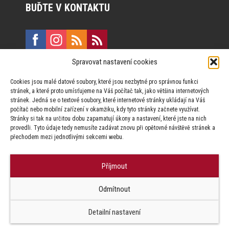
BUĎTE V KONTAKTU
Spravovat nastavení cookies
E:
marketing@formfactory.cz
Cookies jsou malé datové soubory, které jsou nezbytné pro správnou funkci
Vinohradská 190, 130 00 Praha 3
stránek, a které proto umísťujeme na Váš počítač tak, jako většina internetových
stránek. Jedná se o textové soubory, které internetové stránky ukládají na Váš
počítač nebo mobilní zařízení v okamžiku, kdy tyto stránky začnete využívat.
Za publikovaný obsah odpovídají jednotliví autoři.
Stránky si tak na určitou dobu zapamatují úkony a nastavení, které jste na nich
provedli. Tyto údaje tedy nemusíte zadávat znovu při opětovné návštěvě stránek a
přechodem mezi jednotlivými sekcemi webu.
Příjmout
© Form Factory s.r.o.,
Odmítnout
Jakékoliv užití obsahu, včetně převzetí článků je bez souhlasu Form
Factory s.r.o. zapovězeno.
Detailní nastavení