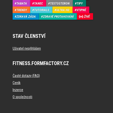
TABATA
TANEC
TESTOSTERON
TIPY
TRENDY
TUTORIALS
ULTRA HD
VTIPNÉ
ZDRAVÁ ZÁDA
ZDRAVÉ PROTAHOVÁNÍ
ŽIVĚ
STAV ČLENSTVÍ
Uživatel nepřihlášen
FITNESS.FORMFACTORY.CZ
Časté dotazy (FAQ)
Ceník
Inzerce
O společnosti