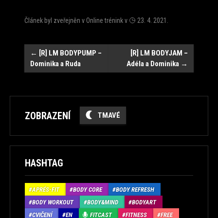
Článek byl zveřejněn v
Online trénink
v
23. 4. 2021
.
Navigace
←
[R] LM BODYPUMP –
[R] LM BODYJAM –
Dominika a Ruda
Adéla a Dominika
→
ZOBRAZENÍ
TMAVÉ
HASHTAG
APRÉS-FIT
BODY CORE
BODY REFRESH
BODY WORKOUT
BODY&MIND
BODYART
CVIČENÍ
EN
FITCAST
FITNESS
FREE