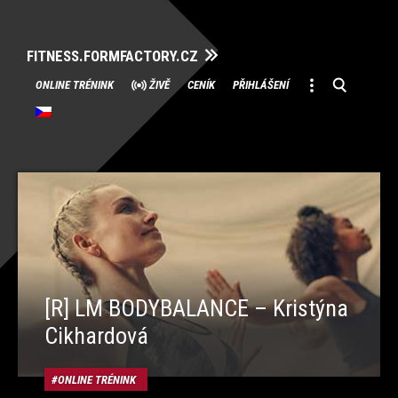
FITNESS.FORMFACTORY.CZ
Přeskočit
ONLINE TRÉNINK
ŽIVĚ
CENÍK
PŘIHLÁŠENÍ
na
obsah
[R] LM BODYBALANCE – Kristýna
Cikhardová
ONLINE TRÉNINK