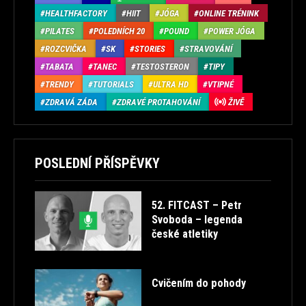
HEALTHFACTORY
HIIT
JÓGA
ONLINE TRÉNINK
PILATES
POLEDNÍCH 20
POUND
POWER JÓGA
ROZCVIČKA
SK
STORIES
STRAVOVÁNÍ
TABATA
TANEC
TESTOSTERON
TIPY
TRENDY
TUTORIALS
ULTRA HD
VTIPNÉ
ZDRAVÁ ZÁDA
ZDRAVÉ PROTAHOVÁNÍ
ŽIVĚ
POSLEDNÍ PŘÍSPĚVKY
52. FITCAST – Petr
Svoboda – legenda
české atletiky
Cvičením do pohody