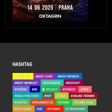
HASHTAG
APRÉS-FIT
BODY CORE
BODY REFRESH
BODY WORKOUT
BODY&MIND
BODYART
CVIČENÍ
EN
FITCAST
FITNESS
FREE
HEALTHFACTORY
HIIT
JÓGA
ONLINE TRÉNINK
PILATES
POLEDNÍCH 20
POUND
POWER JÓGA
ROZCVIČKA
SK
STORIES
STRAVOVÁNÍ