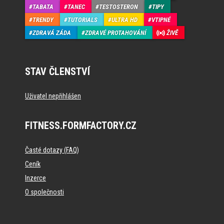
TABATA
TANEC
TESTOSTERON
TIPY
TRENDY
TUTORIALS
ULTRA HD
VTIPNÉ
ZDRAVÁ ZÁDA
ZDRAVÉ PROTAHOVÁNÍ
ŽIVĚ
STAV ČLENSTVÍ
Uživatel nepřihlášen
FITNESS.FORMFACTORY.CZ
Časté dotazy (FAQ)
Ceník
Inzerce
O společnosti