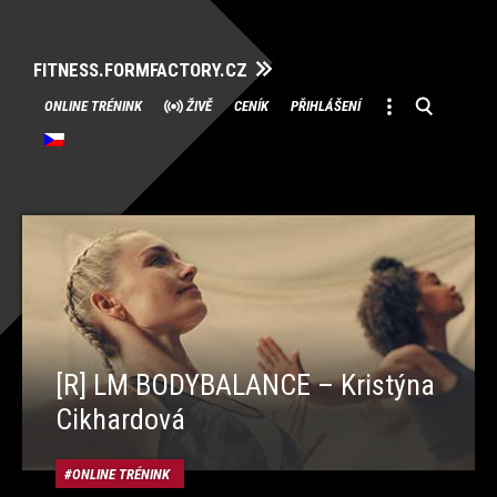
FITNESS.FORMFACTORY.CZ
Přeskočit
ONLINE TRÉNINK
ŽIVĚ
CENÍK
PŘIHLÁŠENÍ
na
obsah
[R] LM BODYBALANCE – Kristýna
Cikhardová
ONLINE TRÉNINK