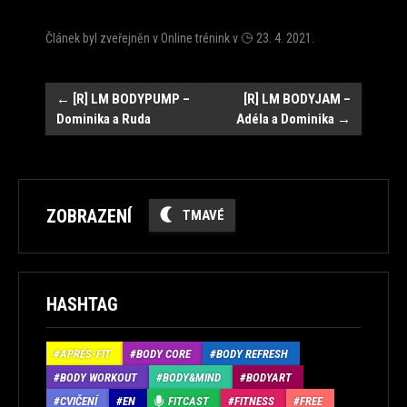
Článek byl zveřejněn v
Online trénink
v
23. 4. 2021
.
Navigace
←
[R] LM BODYPUMP –
[R] LM BODYJAM –
Dominika a Ruda
Adéla a Dominika
→
ZOBRAZENÍ
TMAVÉ
HASHTAG
APRÉS-FIT
BODY CORE
BODY REFRESH
BODY WORKOUT
BODY&MIND
BODYART
CVIČENÍ
EN
FITCAST
FITNESS
FREE