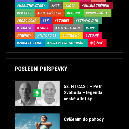
HEALTHFACTORY
HIIT
JÓGA
ONLINE TRÉNINK
PILATES
POLEDNÍCH 20
POUND
POWER JÓGA
ROZCVIČKA
SK
STORIES
STRAVOVÁNÍ
TABATA
TANEC
TESTOSTERON
TIPY
TRENDY
TUTORIALS
ULTRA HD
VTIPNÉ
ZDRAVÁ ZÁDA
ZDRAVÉ PROTAHOVÁNÍ
ŽIVĚ
POSLEDNÍ PŘÍSPĚVKY
52. FITCAST – Petr
Svoboda – legenda
české atletiky
Cvičením do pohody