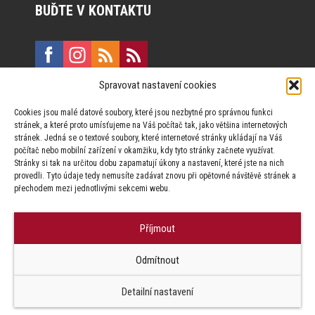
BUĎTE V KONTAKTU
Spravovat nastavení cookies
E:
marketing@formfactory.cz
Cookies jsou malé datové soubory, které jsou nezbytné pro správnou funkci
Vinohradská 190, 130 00 Praha 3
stránek, a které proto umísťujeme na Váš počítač tak, jako většina internetových
stránek. Jedná se o textové soubory, které internetové stránky ukládají na Váš
počítač nebo mobilní zařízení v okamžiku, kdy tyto stránky začnete využívat.
Za publikovaný obsah odpovídají jednotliví autoři.
Stránky si tak na určitou dobu zapamatují úkony a nastavení, které jste na nich
provedli. Tyto údaje tedy nemusíte zadávat znovu při opětovné návštěvě stránek a
přechodem mezi jednotlivými sekcemi webu.
Příjmout
© Form Factory s.r.o.,
Odmítnout
Jakékoliv užití obsahu, včetně převzetí článků je bez souhlasu Form
Factory s.r.o. zapovězeno.
Detailní nastavení