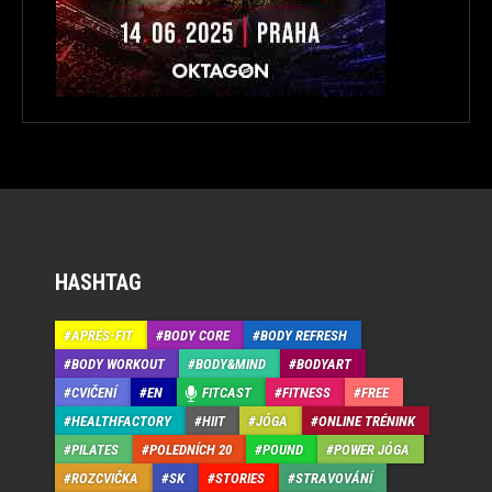
HASHTAG
APRÉS-FIT
BODY CORE
BODY REFRESH
BODY WORKOUT
BODY&MIND
BODYART
CVIČENÍ
EN
FITCAST
FITNESS
FREE
HEALTHFACTORY
HIIT
JÓGA
ONLINE TRÉNINK
PILATES
POLEDNÍCH 20
POUND
POWER JÓGA
ROZCVIČKA
SK
STORIES
STRAVOVÁNÍ