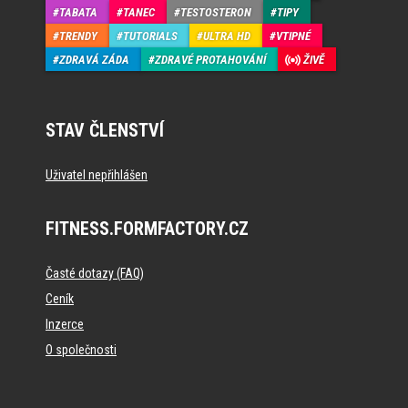
TABATA
TANEC
TESTOSTERON
TIPY
TRENDY
TUTORIALS
ULTRA HD
VTIPNÉ
ZDRAVÁ ZÁDA
ZDRAVÉ PROTAHOVÁNÍ
ŽIVĚ
STAV ČLENSTVÍ
Uživatel nepřihlášen
FITNESS.FORMFACTORY.CZ
Časté dotazy (FAQ)
Ceník
Inzerce
O společnosti