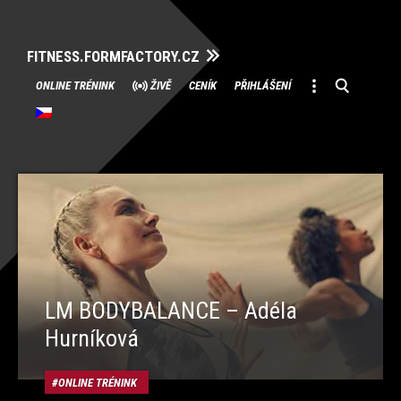
FITNESS.FORMFACTORY.CZ
Přeskočit
ONLINE TRÉNINK
ŽIVĚ
CENÍK
PŘIHLÁŠENÍ
na
obsah
LM BODYBALANCE – Adéla
Hurníková
ONLINE TRÉNINK