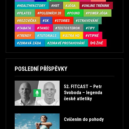
HEALTHFACTORY
HIIT
JÓGA
ONLINE TRÉNINK
PILATES
POLEDNÍCH 20
POUND
POWER JÓGA
ROZCVIČKA
SK
STORIES
STRAVOVÁNÍ
TABATA
TANEC
TESTOSTERON
TIPY
TRENDY
TUTORIALS
ULTRA HD
VTIPNÉ
ZDRAVÁ ZÁDA
ZDRAVÉ PROTAHOVÁNÍ
ŽIVĚ
POSLEDNÍ PŘÍSPĚVKY
52. FITCAST – Petr
Svoboda – legenda
české atletiky
Cvičením do pohody