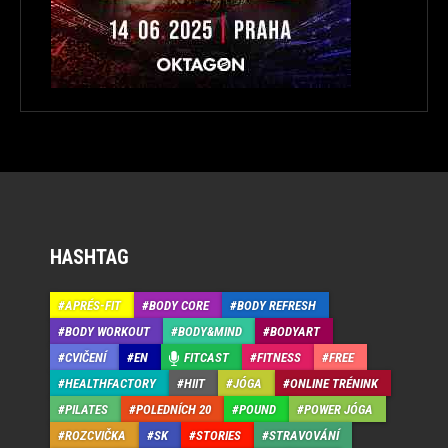
HASHTAG
APRÉS-FIT
BODY CORE
BODY REFRESH
BODY WORKOUT
BODY&MIND
BODYART
CVIČENÍ
EN
FITCAST
FITNESS
FREE
HEALTHFACTORY
HIIT
JÓGA
ONLINE TRÉNINK
PILATES
POLEDNÍCH 20
POUND
POWER JÓGA
ROZCVIČKA
SK
STORIES
STRAVOVÁNÍ