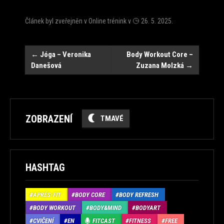
Článek byl zveřejněn v
Online trénink
v
26. 5. 2025
.
Navigace
←
Jóga – Veronika
Body Workout Core –
Danešová
Zuzana Molzká
→
ZOBRAZENÍ
TMAVÉ
HASHTAG
APRÉS-FIT
BODY CORE
BODY REFRESH
BODY WORKOUT
BODY&MIND
BODYART
CVIČENÍ
EN
FITCAST
FITNESS
FREE