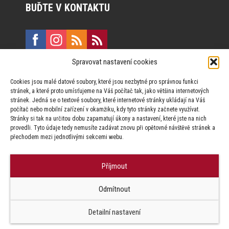
BUĎTE V KONTAKTU
Spravovat nastavení cookies
E:
marketing@formfactory.cz
Cookies jsou malé datové soubory, které jsou nezbytné pro správnou funkci
Vinohradská 190, 130 00 Praha 3
stránek, a které proto umísťujeme na Váš počítač tak, jako většina internetových
stránek. Jedná se o textové soubory, které internetové stránky ukládají na Váš
počítač nebo mobilní zařízení v okamžiku, kdy tyto stránky začnete využívat.
Za publikovaný obsah odpovídají jednotliví autoři.
Stránky si tak na určitou dobu zapamatují úkony a nastavení, které jste na nich
provedli. Tyto údaje tedy nemusíte zadávat znovu při opětovné návštěvě stránek a
přechodem mezi jednotlivými sekcemi webu.
Příjmout
© Form Factory s.r.o.,
Odmítnout
Jakékoliv užití obsahu, včetně převzetí článků je bez souhlasu Form
Factory s.r.o. zapovězeno.
Detailní nastavení