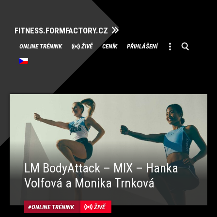
FITNESS.FORMFACTORY.CZ
Přeskočit
ONLINE TRÉNINK
ŽIVĚ
CENÍK
PŘIHLÁŠENÍ
na
obsah
LM BodyAttack – MIX – Hanka
Volfová a Monika Trnková
ONLINE TRÉNINK
ŽIVĚ