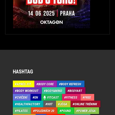
HASHTAG
APRÉS-FIT
BODY CORE
BODY REFRESH
BODY WORKOUT
BODY&MIND
BODYART
CVIČENÍ
EN
FITCAST
FITNESS
FREE
HEALTHFACTORY
HIIT
JÓGA
ONLINE TRÉNINK
PILATES
POLEDNÍCH 20
POUND
POWER JÓGA