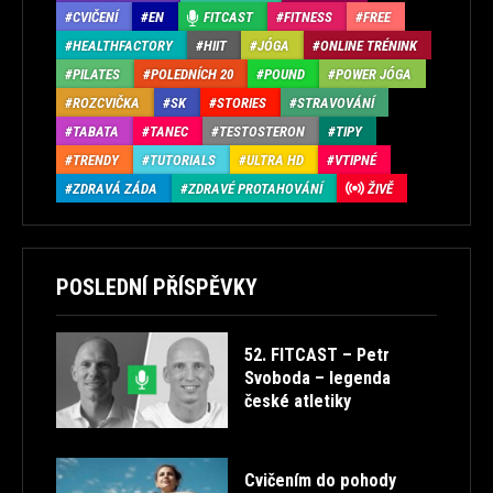
CVIČENÍ
EN
FITCAST
FITNESS
FREE
HEALTHFACTORY
HIIT
JÓGA
ONLINE TRÉNINK
PILATES
POLEDNÍCH 20
POUND
POWER JÓGA
ROZCVIČKA
SK
STORIES
STRAVOVÁNÍ
TABATA
TANEC
TESTOSTERON
TIPY
TRENDY
TUTORIALS
ULTRA HD
VTIPNÉ
ZDRAVÁ ZÁDA
ZDRAVÉ PROTAHOVÁNÍ
ŽIVĚ
POSLEDNÍ PŘÍSPĚVKY
52. FITCAST – Petr
Svoboda – legenda
české atletiky
Cvičením do pohody