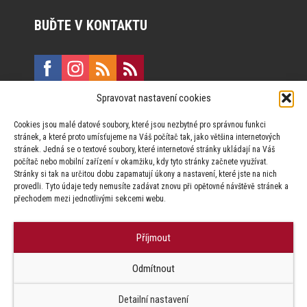
BUĎTE V KONTAKTU
Spravovat nastavení cookies
E:
marketing@formfactory.cz
Cookies jsou malé datové soubory, které jsou nezbytné pro správnou funkci
Vinohradská 190, 130 00 Praha 3
stránek, a které proto umísťujeme na Váš počítač tak, jako většina internetových
stránek. Jedná se o textové soubory, které internetové stránky ukládají na Váš
počítač nebo mobilní zařízení v okamžiku, kdy tyto stránky začnete využívat.
Za publikovaný obsah odpovídají jednotliví autoři.
Stránky si tak na určitou dobu zapamatují úkony a nastavení, které jste na nich
provedli. Tyto údaje tedy nemusíte zadávat znovu při opětovné návštěvě stránek a
přechodem mezi jednotlivými sekcemi webu.
Příjmout
© Form Factory s.r.o.,
Odmítnout
Jakékoliv užití obsahu, včetně převzetí článků je bez souhlasu Form
Factory s.r.o. zapovězeno.
Detailní nastavení