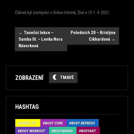
Článek byl zveřejněn v
Online trénink
,
Živě
v
1. 4. 2021
.
Navigace
←
Taneční lekce –
Poledních 20 – Kristýna
Samba III. – Lenka Nora
Cikhardová
→
Návorková
ZOBRAZENÍ
TMAVÉ
HASHTAG
APRÉS-FIT
BODY CORE
BODY REFRESH
BODY WORKOUT
BODY&MIND
BODYART