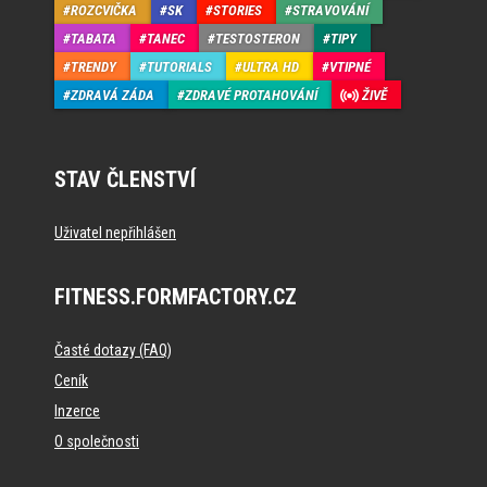
ROZCVIČKA
SK
STORIES
STRAVOVÁNÍ
TABATA
TANEC
TESTOSTERON
TIPY
TRENDY
TUTORIALS
ULTRA HD
VTIPNÉ
ZDRAVÁ ZÁDA
ZDRAVÉ PROTAHOVÁNÍ
ŽIVĚ
STAV ČLENSTVÍ
Uživatel nepřihlášen
FITNESS.FORMFACTORY.CZ
Časté dotazy (FAQ)
Ceník
Inzerce
O společnosti