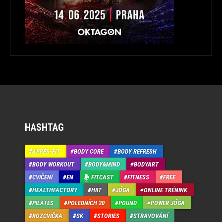
HASHTAG
APRÉS-FIT
BODY CORE
BODY REFRESH
BODY WORKOUT
BODY&MIND
BODYART
CVIČENÍ
EN
FITCAST
FITNESS
FREE
HEALTHFACTORY
HIIT
JÓGA
ONLINE TRÉNINK
PILATES
POLEDNÍCH 20
POUND
POWER JÓGA
ROZCVIČKA
SK
STORIES
STRAVOVÁNÍ