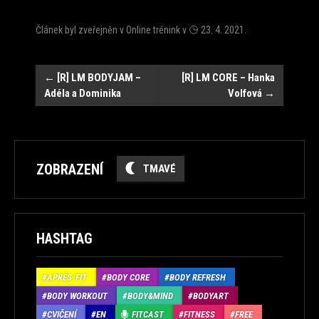
Článek byl zveřejněn v
Online trénink
v
23. 4. 2021
.
Navigace
←
[R] LM BODYJAM –
[R] LM CORE – Hanka
Adéla a Dominika
Volfová
→
ZOBRAZENÍ
TMAVÉ
HASHTAG
APRÉS-FIT
BODY CORE
BODY REFRESH
BODY WORKOUT
BODY&MIND
BODYART
CVIČENÍ
EN
FITCAST
FITNESS
FREE