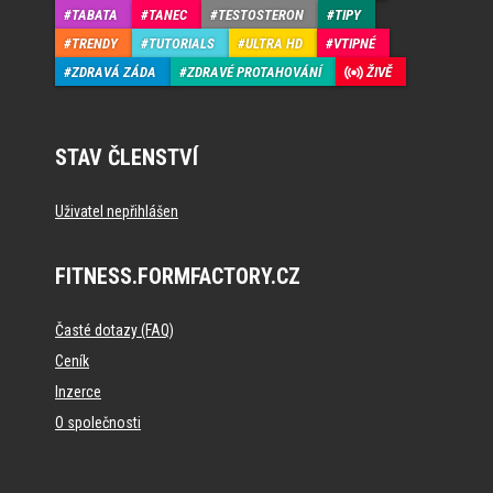
TABATA
TANEC
TESTOSTERON
TIPY
TRENDY
TUTORIALS
ULTRA HD
VTIPNÉ
ZDRAVÁ ZÁDA
ZDRAVÉ PROTAHOVÁNÍ
ŽIVĚ
STAV ČLENSTVÍ
Uživatel nepřihlášen
FITNESS.FORMFACTORY.CZ
Časté dotazy (FAQ)
Ceník
Inzerce
O společnosti