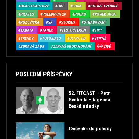
HEALTHFACTORY
HIIT
JÓGA
ONLINE TRÉNINK
PILATES
POLEDNÍCH 20
POUND
POWER JÓGA
ROZCVIČKA
SK
STORIES
STRAVOVÁNÍ
TABATA
TANEC
TESTOSTERON
TIPY
TRENDY
TUTORIALS
ULTRA HD
VTIPNÉ
ZDRAVÁ ZÁDA
ZDRAVÉ PROTAHOVÁNÍ
ŽIVĚ
POSLEDNÍ PŘÍSPĚVKY
52. FITCAST – Petr
Svoboda – legenda
české atletiky
Cvičením do pohody