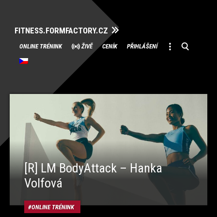
FITNESS.FORMFACTORY.CZ
Přeskočit
ONLINE TRÉNINK
ŽIVĚ
CENÍK
PŘIHLÁŠENÍ
na
obsah
[R] LM BodyAttack – Hanka
Volfová
ONLINE TRÉNINK