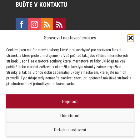
BUĎTE V KONTAKTU
Spravovat nastavení cookies
E:
marketing@formfactory.cz
Cookies jsou malé datové soubory, které jsou nezbytné pro správnou funkci
Vinohradská 190, 130 00 Praha 3
stránek, a které proto umísťujeme na Váš počítač tak, jako většina internetových
stránek. Jedná se o textové soubory, které internetové stránky ukládají na Váš
počítač nebo mobilní zařízení v okamžiku, kdy tyto stránky začnete využívat.
Za publikovaný obsah odpovídají jednotliví autoři.
Stránky si tak na určitou dobu zapamatují úkony a nastavení, které jste na nich
provedli. Tyto údaje tedy nemusíte zadávat znovu při opětovné návštěvě stránek a
přechodem mezi jednotlivými sekcemi webu.
Příjmout
© Form Factory s.r.o.,
Odmítnout
Jakékoliv užití obsahu, včetně převzetí článků je bez souhlasu Form
Factory s.r.o. zapovězeno.
Detailní nastavení