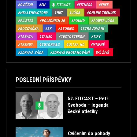
CVIČENÍ
EN
FITCAST
FITNESS
FREE
HEALTHFACTORY
HIIT
JÓGA
ONLINE TRÉNINK
PILATES
POLEDNÍCH 20
POUND
POWER JÓGA
ROZCVIČKA
SK
STORIES
STRAVOVÁNÍ
TABATA
TANEC
TESTOSTERON
TIPY
TRENDY
TUTORIALS
ULTRA HD
VTIPNÉ
ZDRAVÁ ZÁDA
ZDRAVÉ PROTAHOVÁNÍ
ŽIVĚ
POSLEDNÍ PŘÍSPĚVKY
52. FITCAST – Petr
Svoboda – legenda
české atletiky
Cvičením do pohody