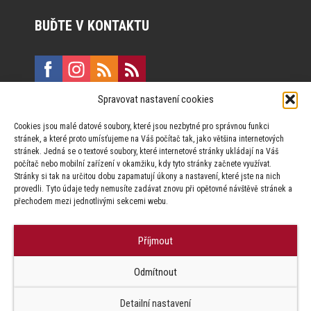
BUĎTE V KONTAKTU
Spravovat nastavení cookies
E:
marketing@formfactory.cz
Cookies jsou malé datové soubory, které jsou nezbytné pro správnou funkci
Vinohradská 190, 130 00 Praha 3
stránek, a které proto umísťujeme na Váš počítač tak, jako většina internetových
stránek. Jedná se o textové soubory, které internetové stránky ukládají na Váš
počítač nebo mobilní zařízení v okamžiku, kdy tyto stránky začnete využívat.
Za publikovaný obsah odpovídají jednotliví autoři.
Stránky si tak na určitou dobu zapamatují úkony a nastavení, které jste na nich
provedli. Tyto údaje tedy nemusíte zadávat znovu při opětovné návštěvě stránek a
přechodem mezi jednotlivými sekcemi webu.
Příjmout
© Form Factory s.r.o.,
Odmítnout
Jakékoliv užití obsahu, včetně převzetí článků je bez souhlasu Form
Factory s.r.o. zapovězeno.
Detailní nastavení