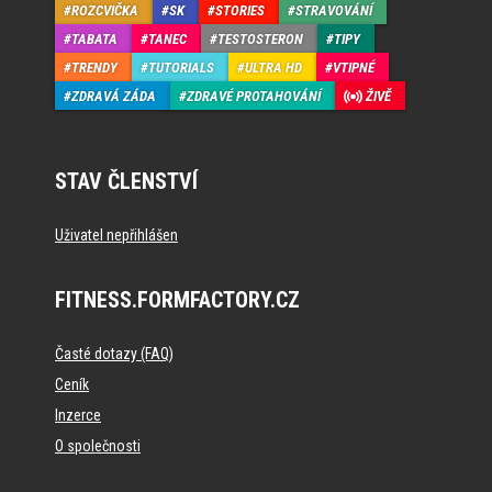
ROZCVIČKA
SK
STORIES
STRAVOVÁNÍ
TABATA
TANEC
TESTOSTERON
TIPY
TRENDY
TUTORIALS
ULTRA HD
VTIPNÉ
ZDRAVÁ ZÁDA
ZDRAVÉ PROTAHOVÁNÍ
ŽIVĚ
STAV ČLENSTVÍ
Uživatel nepřihlášen
FITNESS.FORMFACTORY.CZ
Časté dotazy (FAQ)
Ceník
Inzerce
O společnosti