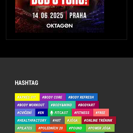
HASHTAG
APRÉS-FIT
BODY CORE
BODY REFRESH
BODY WORKOUT
BODY&MIND
BODYART
CVIČENÍ
EN
FITCAST
FITNESS
FREE
HEALTHFACTORY
HIIT
JÓGA
ONLINE TRÉNINK
PILATES
POLEDNÍCH 20
POUND
POWER JÓGA