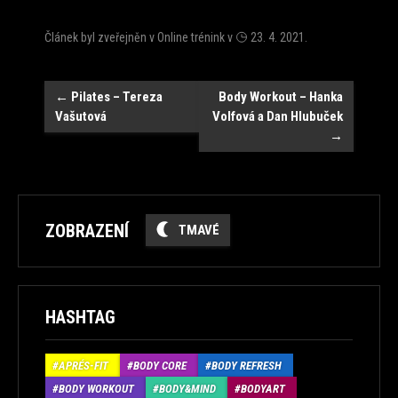
Článek byl zveřejněn v
Online trénink
v
23. 4. 2021
.
Navigace
←
Pilates – Tereza
Body Workout – Hanka
Vašutová
Volfová a Dan Hlubuček
→
ZOBRAZENÍ
TMAVÉ
HASHTAG
APRÉS-FIT
BODY CORE
BODY REFRESH
BODY WORKOUT
BODY&MIND
BODYART