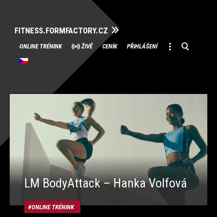
FITNESS.FORMFACTORY.CZ
Přeskočit
ONLINE TRÉNINK
ŽIVĚ
CENÍK
PŘIHLÁŠENÍ
na
obsah
LM BodyAttack – Hanka Volfová
ONLINE TRÉNINK