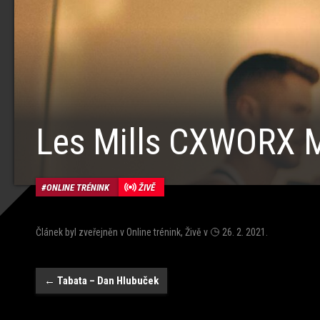
Les Mills CXWORX M
ONLINE TRÉNINK
ŽIVĚ
Článek byl zveřejněn v
Online trénink
,
Živě
v
26. 2. 2021
.
Navigace
←
Tabata – Dan Hlubuček