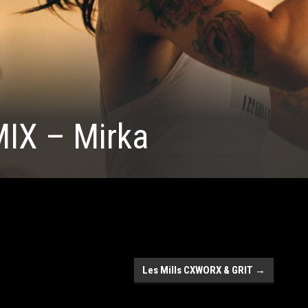
IX – Mirka
Les Mills CXWORX & GRIT
→