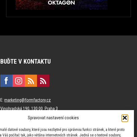
BUĎTE V KONTAKTU
E:
marketing@formfactory.cz
Vinohradská 190, 130 00 Praha 3
Spravovat nastavení cookies
Za publikovaný obsah odpovídají jednotliví autoři.
malé datové soubory, které jsou nezbytné pro správnou funkci stránek, a které proto
 Váš počítač tak, jako většina internetových stránek. Jedná se o textové soubory,