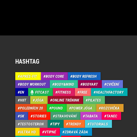
HASHTAG
APRÉS-FIT
BODY CORE
BODY REFRESH
BODY WORKOUT
BODY&MIND
BODYART
CVIČENÍ
EN
FITCAST
FITNESS
FREE
HEALTHFACTORY
HIIT
JÓGA
ONLINE TRÉNINK
PILATES
POLEDNÍCH 20
POUND
POWER JÓGA
ROZCVIČKA
SK
STORIES
STRAVOVÁNÍ
TABATA
TANEC
TESTOSTERON
TIPY
TRENDY
TUTORIALS
ULTRA HD
VTIPNÉ
ZDRAVÁ ZÁDA