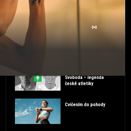
ROZCVIČKA
SK
STORIES
STRAVOVÁNÍ
TABATA
TANEC
TESTOSTERON
TIPY
TRENDY
TUTORIALS
ULTRA HD
VTIPNÉ
ZDRAVÁ ZÁDA
ZDRAVÉ PROTAHOVÁNÍ
ŽIVĚ
POSLEDNÍ PŘÍSPĚVKY
52. FITCAST – Petr
Svoboda – legenda
české atletiky
Cvičením do pohody