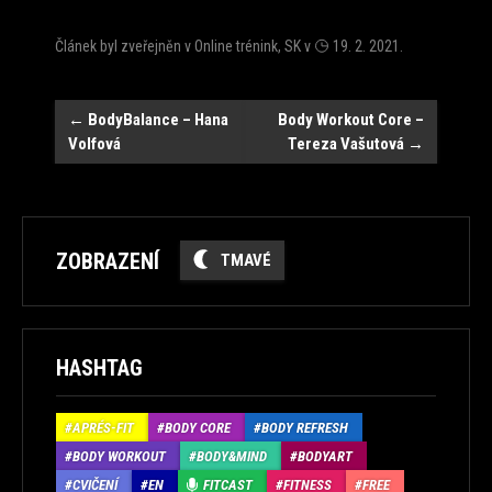
Článek byl zveřejněn v
Online trénink
,
SK
v
19. 2. 2021
.
Navigace
←
BodyBalance – Hana
Body Workout Core –
Volfová
Tereza Vašutová
→
ZOBRAZENÍ
TMAVÉ
HASHTAG
APRÉS-FIT
BODY CORE
BODY REFRESH
BODY WORKOUT
BODY&MIND
BODYART
CVIČENÍ
EN
FITCAST
FITNESS
FREE