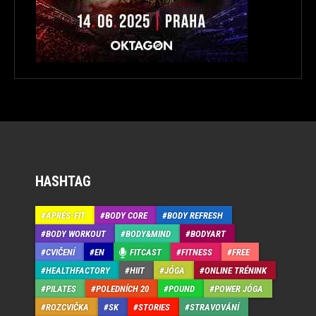
HASHTAG
APRÉS-FIT
BODY CORE
BODY REFRESH
BODY WORKOUT
BODY&MIND
BODYART
CVIČENÍ
EN
FITCAST
FITNESS
FREE
HEALTHFACTORY
HIIT
JÓGA
ONLINE TRÉNINK
PILATES
POLEDNÍCH 20
POUND
POWER JÓGA
ROZCVIČKA
SK
STORIES
STRAVOVÁNÍ