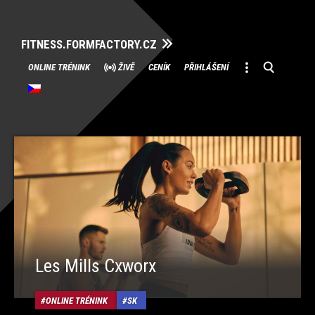
FITNESS.FORMFACTORY.CZ
Přeskočit
ONLINE TRÉNINK
ŽIVĚ
CENÍK
PŘIHLÁŠENÍ
na
obsah
Les Mills Cxworx
ONLINE TRÉNINK
SK