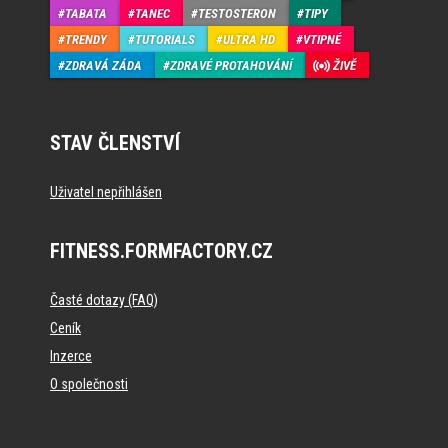
TABATA
TANEC
TESTOSTERON
TIPY
TRENDY
TUTORIALS
ULTRA HD
VTIPNÉ
ZDRAVÁ ZÁDA
ZDRAVÉ PROTAHOVÁNÍ
ŽIVĚ
STAV ČLENSTVÍ
Uživatel nepřihlášen
FITNESS.FORMFACTORY.CZ
Časté dotazy (FAQ)
Ceník
Inzerce
O společnosti