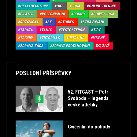
HEALTHFACTORY
HIIT
JÓGA
ONLINE TRÉNINK
PILATES
POLEDNÍCH 20
POUND
POWER JÓGA
ROZCVIČKA
SK
STORIES
STRAVOVÁNÍ
TABATA
TANEC
TESTOSTERON
TIPY
TRENDY
TUTORIALS
ULTRA HD
VTIPNÉ
ZDRAVÁ ZÁDA
ZDRAVÉ PROTAHOVÁNÍ
ŽIVĚ
POSLEDNÍ PŘÍSPĚVKY
52. FITCAST – Petr
Svoboda – legenda
české atletiky
Cvičením do pohody