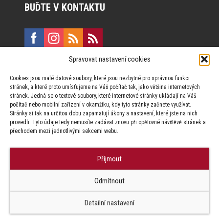
BUĎTE V KONTAKTU
Spravovat nastavení cookies
E:
marketing@formfactory.cz
Cookies jsou malé datové soubory, které jsou nezbytné pro správnou funkci
Vinohradská 190, 130 00 Praha 3
stránek, a které proto umísťujeme na Váš počítač tak, jako většina internetových
stránek. Jedná se o textové soubory, které internetové stránky ukládají na Váš
počítač nebo mobilní zařízení v okamžiku, kdy tyto stránky začnete využívat.
Za publikovaný obsah odpovídají jednotliví autoři.
Stránky si tak na určitou dobu zapamatují úkony a nastavení, které jste na nich
provedli. Tyto údaje tedy nemusíte zadávat znovu při opětovné návštěvě stránek a
přechodem mezi jednotlivými sekcemi webu.
Příjmout
© Form Factory s.r.o.,
Odmítnout
Jakékoliv užití obsahu, včetně převzetí článků je bez souhlasu Form
Factory s.r.o. zapovězeno.
Detailní nastavení